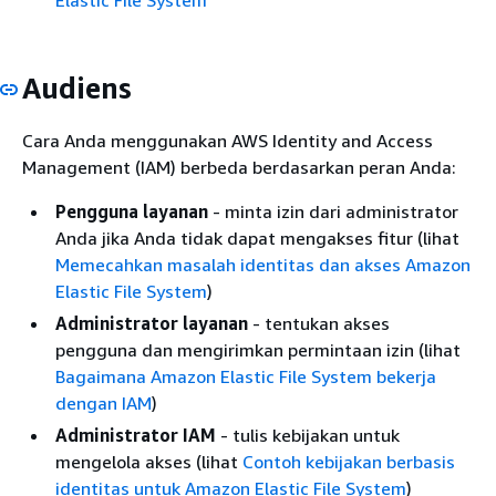
Elastic File System
Audiens
Cara Anda menggunakan AWS Identity and Access
Management (IAM) berbeda berdasarkan peran Anda:
Pengguna layanan
- minta izin dari administrator
Anda jika Anda tidak dapat mengakses fitur (lihat
Memecahkan masalah identitas dan akses Amazon
Elastic File System
)
Administrator layanan
- tentukan akses
pengguna dan mengirimkan permintaan izin (lihat
Bagaimana Amazon Elastic File System bekerja
dengan IAM
)
Administrator IAM
- tulis kebijakan untuk
mengelola akses (lihat
Contoh kebijakan berbasis
identitas untuk Amazon Elastic File System
)