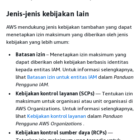
Jenis-jenis kebijakan lain
AWS mendukung jenis kebijakan tambahan yang dapat
menetapkan izin maksimum yang diberikan oleh jenis
kebijakan yang lebih umum:
Batasan izin
– Menetapkan izin maksimum yang
dapat diberikan oleh kebijakan berbasis identitas
kepada entitas IAM. Untuk informasi selengkapnya,
lihat
Batasan izin untuk entitas IAM
dalam
Panduan
Pengguna IAM
.
Kebijakan kontrol layanan (SCPs)
— Tentukan izin
maksimum untuk organisasi atau unit organisasi di
AWS Organizations. Untuk informasi selengkapnya,
lihat
Kebijakan kontrol layanan
dalam
Panduan
Pengguna AWS Organizations
.
Kebijakan kontrol sumber daya (RCPs)
—
Tetapkan izin maksimum yang tersedia untuk