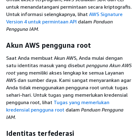
untuk menandatangani permintaan secara kriptografis.
Untuk informasi selengkapnya, lihat
AWS Signature
Version 4 untuk permintaan API
dalam
Panduan
Pengguna IAM
.
Akun AWS pengguna root
Saat Anda membuat Akun AWS, Anda mulai dengan
satu identitas masuk yang disebut
pengguna Akun AWS
root
yang memiliki akses lengkap ke semua Layanan
AWS dan sumber daya. Kami sangat menyarankan agar
Anda tidak menggunakan pengguna root untuk tugas
sehari-hari. Untuk tugas yang memerlukan kredensial
pengguna root, lihat
Tugas yang memerlukan
kredensial pengguna root
dalam
Panduan Pengguna
IAM
.
Identitas terfederasi