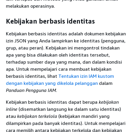
melakukan operasinya.
Kebijakan berbasis identitas
Kebijakan berbasis identitas adalah dokumen kebijakan
izin JSON yang Anda lampirkan ke identitas (pengguna,
grup, atau peran). Kebijakan ini mengontrol tindakan
apa yang bisa dilakukan oleh identitas tersebut,
terhadap sumber daya yang mana, dan dalam kondisi
apa. Untuk mempelajari cara membuat kebijakan
berbasis identitas, lihat
Tentukan izin IAM kustom
dengan kebijakan yang dikelola pelanggan
dalam
Panduan Pengguna IAM
.
Kebijakan berbasis identitas dapat berupa
kebijakan
inline
(disematkan langsung ke dalam satu identitas)
atau
kebijakan terkelola
(kebijakan mandiri yang
dilampirkan pada banyak identitas). Untuk mempelajari
cara memilih antara kebijakan terkelola dan kebijakan