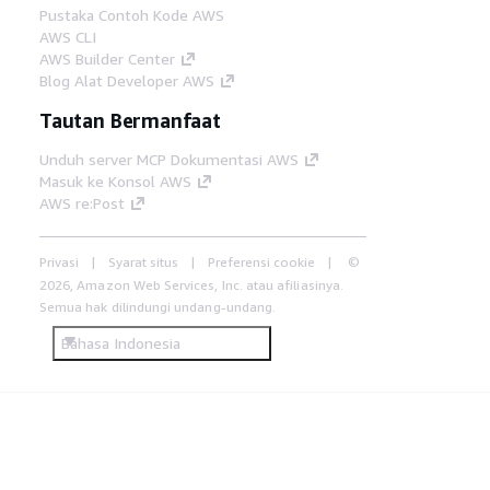
Pustaka Contoh Kode AWS
AWS CLI
AWS Builder Center
Blog Alat Developer AWS
Tautan Bermanfaat
Unduh server MCP Dokumentasi AWS
Masuk ke Konsol AWS
AWS re:Post
Privasi
Syarat situs
Preferensi cookie
©
2026, Amazon Web Services, Inc. atau afiliasinya.
Semua hak dilindungi undang-undang.
Bahasa Indonesia