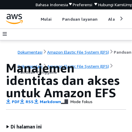
Bahasa Indonesia
Preferensi
Hubungi Kami
Ump
Mulai
Panduan layanan
Alat devel
Dokumentasi
Amazon Elastic File System (EFS)
Manajemen
Dokumentasi
Amazon Elastic File System (EFS)
Panduan Pengguna
identitas dan akses
untuk Amazon EFS
PDF
RSS
Markdown
Mode fokus
Di halaman ini