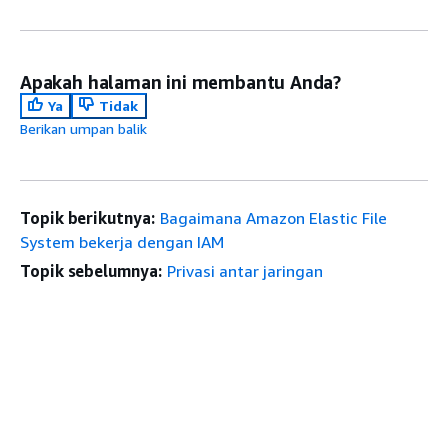
Apakah halaman ini membantu Anda?
Ya
Tidak
Berikan umpan balik
Topik berikutnya:
Bagaimana Amazon Elastic File
System bekerja dengan IAM
Topik sebelumnya:
Privasi antar jaringan