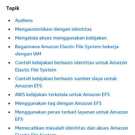
Topik
Audiens
Mengautentikasi dengan identitas
Mengelola akses menggunakan kebijakan
Bagaimana Amazon Elastic File System bekerja
dengan IAM
Contoh kebijakan berbasis identitas untuk Amazon
Elastic File System
Contoh kebijakan berbasis sumber daya untuk
Amazon EFS
AWS kebijakan terkelola untuk Amazon EFS
Menggunakan tag dengan Amazon EFS
Menggunakan peran terkait layanan untuk Amazon
EFS
Memecahkan masalah identitas dan akses Amazon