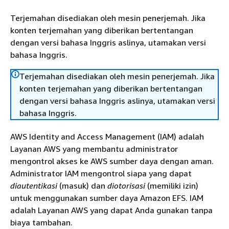
Terjemahan disediakan oleh mesin penerjemah. Jika
konten terjemahan yang diberikan bertentangan
dengan versi bahasa Inggris aslinya, utamakan versi
bahasa Inggris.
Terjemahan disediakan oleh mesin penerjemah. Jika
konten terjemahan yang diberikan bertentangan
dengan versi bahasa Inggris aslinya, utamakan versi
bahasa Inggris.
AWS Identity and Access Management (IAM) adalah
Layanan AWS yang membantu administrator
mengontrol akses ke AWS sumber daya dengan aman.
Administrator IAM mengontrol siapa yang dapat
diautentikasi
(masuk) dan
diotorisasi
(memiliki izin)
untuk menggunakan sumber daya Amazon EFS. IAM
adalah Layanan AWS yang dapat Anda gunakan tanpa
biaya tambahan.