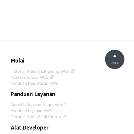
Mulai
Atas
Tutorial Praktik Langsung AWS
Pustaka Solusi AWS
Panduan Keputusan AWS
Panduan Layanan
Memilih layanan AI generatif
Panduan layanan AWS
Tutorial AWS CLI di GitHub
Alat Developer