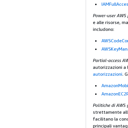
IAMFullAcce
Power-user AWS p
e alle risorse, m
includono:
AWSCodeCo
AWSKeyMana
Partial-access AW
autorizzazioni a 
autorizzazioni
. 
AmazonMobil
AmazonEC2R
Politiche di AWS 
strettamente all
facilitano la con
principali vantagg