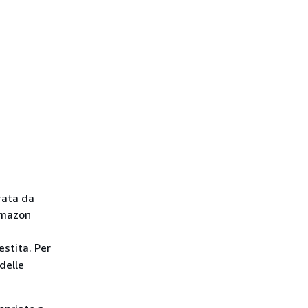
rata da
Amazon
estita. Per
 delle