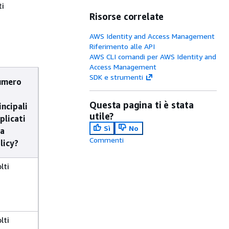
ti
Risorse correlate
AWS Identity and Access Management
Riferimento alle API
AWS CLI comandi per AWS Identity and
Access Management
SDK e strumenti
umero
Questa pagina ti è stata
incipali
utile?
plicati
Sì
No
la
Commenti
licy?
lti
lti