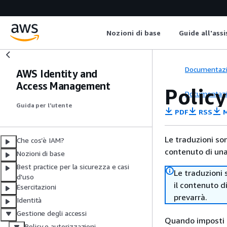
Nozioni di base
Guide all'ass
Documentaz
AWS Identity and
Access Management
Policy
Documentaz
Guida per l’utente
PDF
RSS
M
Le traduzioni so
Che cos’è IAM?
contenuto di una 
Nozioni di base
Best practice per la sicurezza e casi
Le traduzioni 
d'uso
il contenuto d
Esercitazioni
prevarrà.
Identità
Gestione degli accessi
Quando imposti le
Policy e autorizzazioni