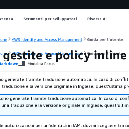
istenza
Strumenti per sviluppatori
Risorse AI
ione
AWS Identity and Access Management
Guida per l’utente
 gestite e policy inline
ione
AWS Identity and Access Management
Guida per l’utente
arkdown
Modalità Focus
no generate tramite traduzione automatica. In caso di conflitt
traduzione e la versione originale in Inglese, quest'ultima pr
sono generate tramite traduzione automatica. In caso di confl
i una traduzione e la versione originale in Inglese, quest'ulti
 autorizzazioni per un'identità in IAM, dovrai scegliere tra u