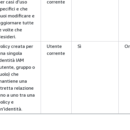
er casi d’uso
corrente
pecifici e che
uoi modificare e
ggiornare tutte
e volte che
esideri.
olicy creata per
Utente
Sì
O
na singola
corrente
dentità IAM
utente, gruppo o
uolo) che
mantiene una
tretta relazione
no a uno tra una
olicy e
n’identità.