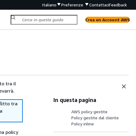
Italiano
Preferenze
Contattaci
Feedback
Crea un Account AWS
o tra il
evarrà.
In questa pagina
itto tra
ma
AWS policy gestite
Policy gestite dal cliente
Policy inline
na policy