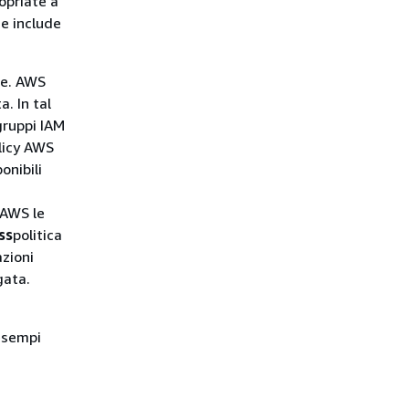
opriate a
 e include
te. AWS
. In tal
gruppi IAM
olicy AWS
onibili
 AWS le
ss
politica
azioni
gata.
 esempi