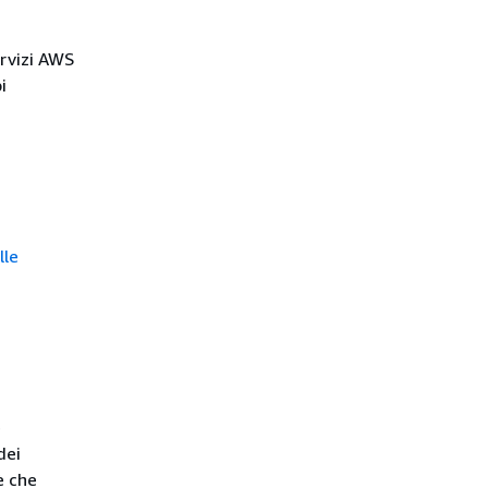
ervizi AWS
i
lle
e
dei
 è che