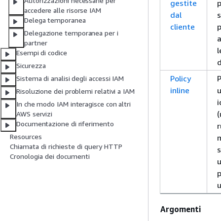
Autorizzazioni necessarie per
gestite
p
accedere alle risorse IAM
dal
s
Delega temporanea
cliente
p
Delegazione temporanea per i
a
partner
l
Esempi di codice
d
Sicurezza
Policy
P
Sistema di analisi degli accessi IAM
inline
u
Risoluzione dei problemi relativi a IAM
i
In che modo IAM interagisce con altri
(
AWS servizi
Documentazione di riferimento
r
Resources
Chiamata di richieste di query HTTP
s
Cronologia dei documenti
u
p
u
Argomenti