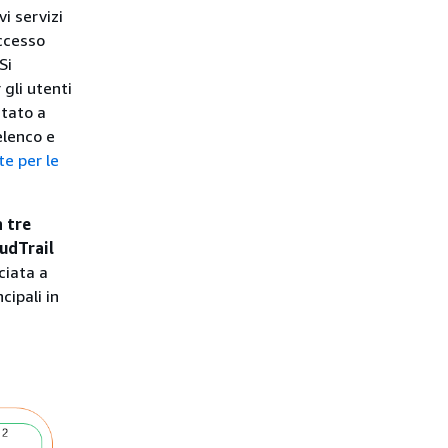
 servizi
accesso
Si
 gli utenti
itato a
elenco e
te per le
 tre
oudTrail
ciata a
cipali in