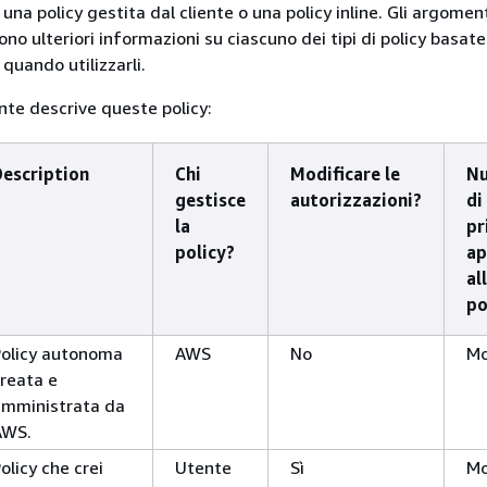
una policy gestita dal cliente o una policy inline. Gli argomen
no ulteriori informazioni su ciascuno dei tipi di policy basate
 quando utilizzarli.
nte descrive queste policy:
Description
Chi
Modificare le
N
gestisce
autorizzazioni?
di
la
pr
policy?
ap
al
po
Policy autonoma
AWS
No
Mo
reata e
amministrata da
AWS.
olicy che crei
Utente
Sì
Mo