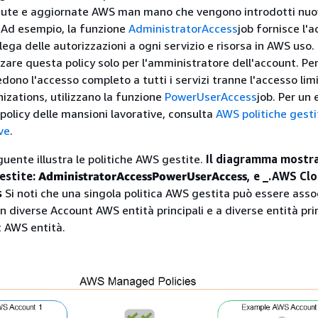
te e aggiornate AWS man mano che vengono introdotti nuovi
. Ad esempio, la funzione
AdministratorAccess
job fornisce l'
ega delle autorizzazioni a ogni servizio e risorsa in AWS uso. 
izzare questa policy solo per l'amministratore dell'account. Per
edono l'accesso completo a tutti i servizi tranne l'accesso lim
zations, utilizzano la funzione
PowerUserAccess
job. Per un 
 policy delle mansioni lavorative, consulta
AWS politiche gesti
ve
.
uente illustra le politiche AWS gestite.
Il diagramma mostra
estite:
AdministratorAccess
PowerUserAccess
, e _.AWS Cl
s
Si noti che una singola politica AWS gestita può essere asso
 in diverse Account AWS entità principali e a diverse entità prin
 AWS entità.