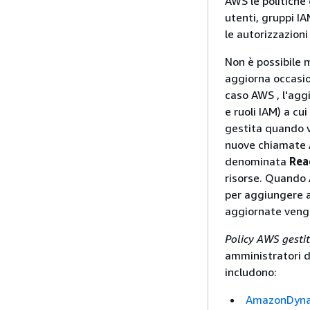
AWS le politiche
utenti, gruppi IA
le autorizzazioni
Non è possibile m
aggiorna occasion
caso AWS , l'aggi
e ruoli IAM) a cu
gestita quando v
nuove chiamate AP
denominata
Rea
risorse. Quando 
per aggiungere au
aggiornate vengon
Policy AWS gesti
amministratori d
includono:
AmazonDyna