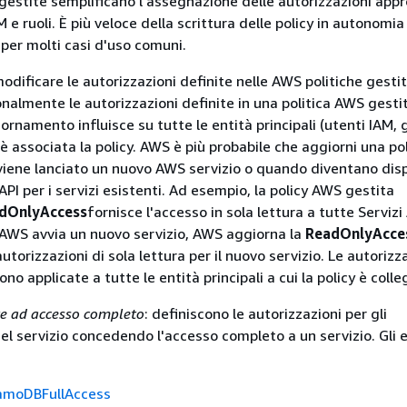
 gestite semplificano l'assegnazione delle autorizzazioni appr
M e ruoli. È più veloce della scrittura delle policy in autonomia
 per molti casi d'uso comuni.
odificare le autorizzazioni definite nelle AWS politiche gesti
almente le autorizzazioni definite in una politica AWS gestita
ornamento influisce su tutte le entità principali (utenti IAM, 
i è associata la policy. AWS è più probabile che aggiorni una p
iene lanciato un nuovo AWS servizio o quando diventano disp
I per i servizi esistenti. Ad esempio, la policy AWS gestita
dOnlyAccess
fornisce l'accesso in sola lettura a tutte Servizi
AWS avvia un nuovo servizio, AWS aggiorna la
ReadOnlyAcce
torizzazioni di sola lettura per il nuovo servizio. Le autorizz
o applicate a tutte le entità principali a cui la policy è colle
te ad accesso completo
: definiscono le autorizzazioni per gli
el servizio concedendo l'accesso completo a un servizio. Gli
moDBFullAccess