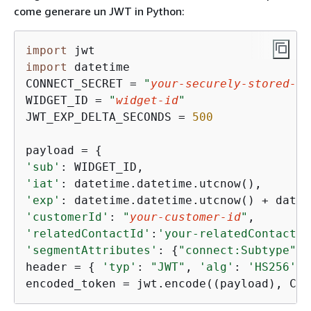
come generare un JWT in Python:
import
import
 datetime 

CONNECT_SECRET = 
"
your-securely-stored-jw
WIDGET_ID = 
"
widget-id
"
JWT_EXP_DELTA_SECONDS = 
500
payload = 
{
'sub'
'iat'
'exp'
'customerId'
: 
"
your-customer-id
"
'relatedContactId'
:
'your-relatedContactId
'segmentAttributes'
: 
{
"connect:Subtype"
: 
header = 
{
'typ'
: 
"JWT"
, 
'alg'
: 
'HS256'
 }
encoded_token = jwt.encode((payload), CON