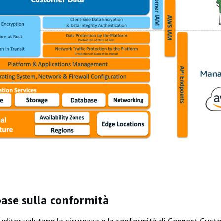
base sulla conformità
auditor valutano la sicurezza e la conformità di Connect Cust