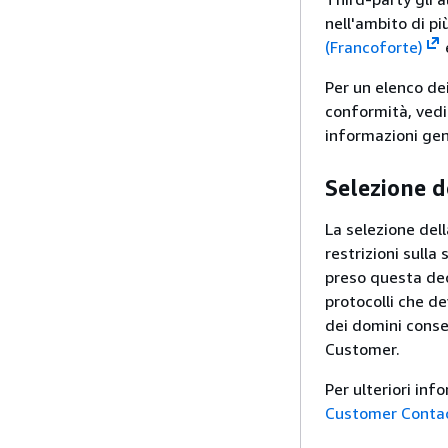
nell'ambito di p
(Francoforte)
Per un elenco de
conformità, ved
informazioni gen
Selezione d
La selezione del
restrizioni sulla
preso questa deci
protocolli che dev
dei domini consent
Customer.
Per ulteriori inf
Customer Contac