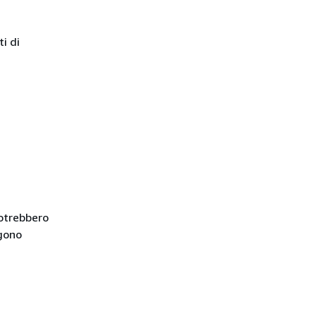
i di
potrebbero
ngono