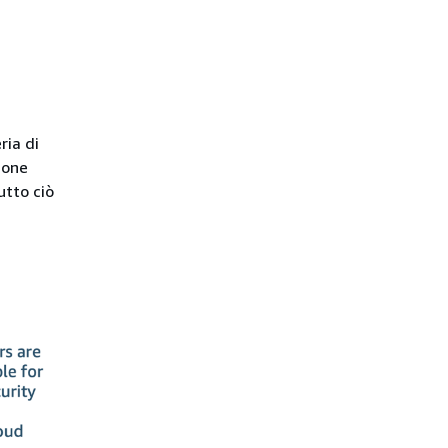
ria di
ione
utto ciò