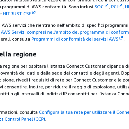
iù programmi di AWS conformità. Sono inclusi
SOC
,
PCI
,
H
e
HITRUST CSF
.
i AWS servizi che rientrano nell'ambito di specifici programmi
i
AWS Servizi compresi nell'ambito del programma di conform
erali, consulta
Programmi di conformità dei servizi AWS
.
ella regione
la regione per ospitare l'istanza Connect Customer dipende d
 sovranità dei dati e dalla sede dei contatti e degli agenti. Do
sione, rivedi i requisiti di rete per Connect Customer e le por
i consentire. Inoltre, per ridurre il raggio di esplosione, utiliz
iti o gli intervalli di indirizzi IP consentiti per l'istanza Con
ormazioni, consulta
Configura la tua rete per utilizzare il Conn
t Control Panel (CCP)
.