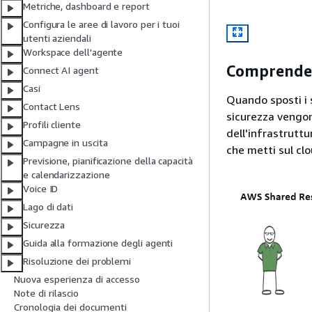
Metriche, dashboard e report
Configura le aree di lavoro per i tuoi
utenti aziendali
Workspace dell'agente
Comprender
Connect AI agent
Casi
Quando sposti i s
Contact Lens
sicurezza vengon
Profili cliente
dell'infrastruttu
Campagne in uscita
che metti sul clo
Previsione, pianificazione della capacità
e calendarizzazione
Voice ID
Lago di dati
Sicurezza
Guida alla formazione degli agenti
Risoluzione dei problemi
Nuova esperienza di accesso
Note di rilascio
Cronologia dei documenti