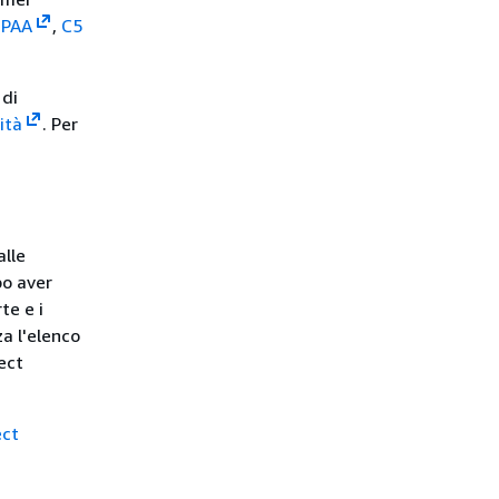
IPAA
,
C5
 di
ità
. Per
alle
po aver
te e i
za l'elenco
nect
ect