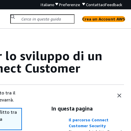
Italiano
Preferenze
Contattaci
Feedback
Crea un Account AWS
 lo sviluppo di un
nnect Customer
o tra il
evarrà.
In questa pagina
itto tra
ma
Il percorso Connect
Customer Security