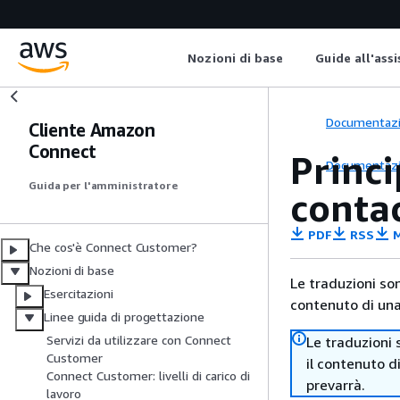
Nozioni di base
Guide all'ass
Documentaz
Cliente Amazon
Connect
Princi
Documentaz
Guida per l'amministratore
conta
PDF
RSS
M
Che cos'è Connect Customer?
Nozioni di base
Le traduzioni so
Esercitazioni
contenuto di una 
Linee guida di progettazione
Servizi da utilizzare con Connect
Le traduzioni 
Customer
il contenuto d
Connect Customer: livelli di carico di
prevarrà.
lavoro