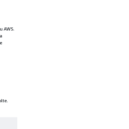
su AWS.
la
re
lte.