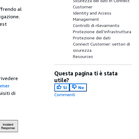
Sicurezza dei dati in Connect
Customer
ffrendo al
Identity and Access
igazione.
Management
est
Controlli di rilevamento
Protezione dell'infrastruttura
Protezione dei dati
Connect Customer: vettori di
sicurezza
Resources
Questa pagina ti è stata
 rivedere
utile?
tomer
Sì
No
siti di
Commenti