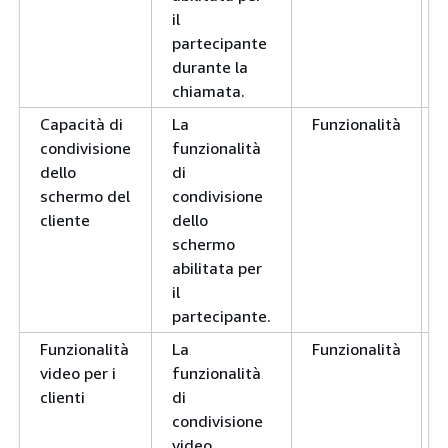
il
partecipante
durante la
chiamata.
Capacità di
La
Funzionalità
condivisione
funzionalità
dello
di
schermo del
condivisione
cliente
dello
schermo
abilitata per
il
partecipante.
Funzionalità
La
Funzionalità
video per i
funzionalità
clienti
di
condivisione
video