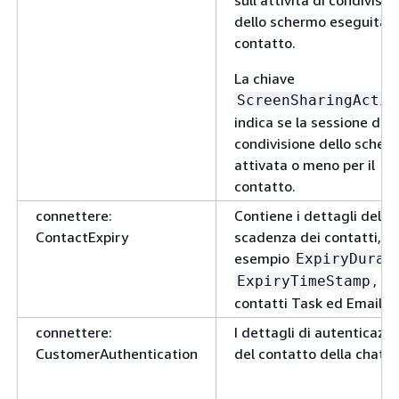
sull’attività di condivisio
dello schermo eseguita s
contatto.
La chiave
ScreenSharingActiv
indica se la sessione di
condivisione dello scher
attivata o meno per il
contatto.
connettere:
Contiene i dettagli della
ContactExpiry
scadenza dei contatti, a
esempio
ExpiryDurat
, per
ExpiryTimeStamp
contatti Task ed Email.
connettere:
I dettagli di autenticazi
CustomerAuthentication
del contatto della chat.