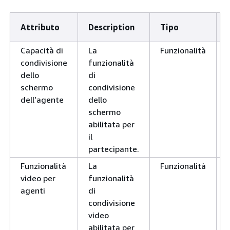
Attributo
Description
Tipo
Capacità di
La
Funzionalità
condivisione
funzionalità
dello
di
schermo
condivisione
dell’agente
dello
schermo
abilitata per
il
partecipante.
Funzionalità
La
Funzionalità
video per
funzionalità
agenti
di
condivisione
video
abilitata per