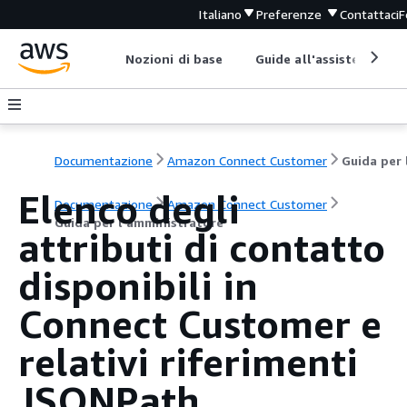
Italiano
Preferenze
Contattaci
F
Nozioni di base
Guide all'assistenza
Documentazione
Amazon Connect Customer
Elenco degli
Documentazione
Amazon Connect Customer
Guida per l'amministratore
attributi di contatto
disponibili in
Connect Customer e
relativi riferimenti
JSONPath