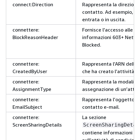
connect:Direction
Rappresenta la direzione
contatto. Ad esempio, in
entrata o in uscita.
connettere:
Fornisce l'accesso alle
BlockReasonHeader
informazioni 603+ Netwo
Blocked.
connettere:
Rappresenta l’ARN dell’u
CreatedByUser
che ha creato l’attività.
connettere:
Rappresenta la modalità 
AssignmentType
assegnazione di un’attivi
connettere:
Rappresenta l’oggetto di
EmailSubject
contatto e-mail.
connettere:
La sezione
ScreenSharingDetails
ScreenSharingDetai
contiene informazioni