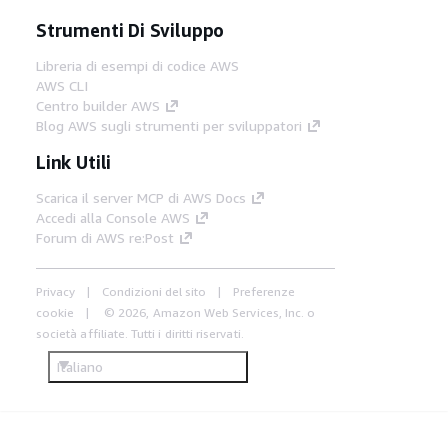
Strumenti Di Sviluppo
Libreria di esempi di codice AWS
AWS CLI
Centro builder AWS
Blog AWS sugli strumenti per sviluppatori
Link Utili
Scarica il server MCP di AWS Docs
Accedi alla Console AWS
Forum di AWS re:Post
Privacy
Condizioni del sito
Preferenze
cookie
© 2026, Amazon Web Services, Inc. o
società affiliate. Tutti i diritti riservati.
Italiano