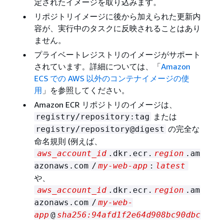
定されたイメージを取り込みます。
リポジトリイメージに後から加えられた更新内
容が、実行中のタスクに反映されることはあり
ません。
プライベートレジストリのイメージがサポート
されています。詳細については、「
Amazon
ECS での AWS 以外のコンテナイメージの使
用
」を参照してください。
Amazon ECR リポジトリのイメージは、
または
registry/repository:tag
の完全な
registry/repository@digest
命名規則 (例えば、
aws_account_id
.dkr.ecr.
region
.am
azonaws.com
/
my-web-app
:
latest
や、
aws_account_id
.dkr.ecr.
region
.am
azonaws.com
/
my-web-
app
@
sha256:94afd1f2e64d908bc90dbc