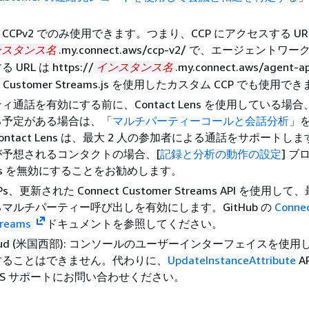
。
CPv2 でのみ使用できます。つまり、CCP にアクセスする UR
.my.connect.aws/ccp-v2/ で、エージェントワ
ンスタンス名
URL は https://
.my.connect.aws/agent-a
インスタンス名
t Customer Streams.js を使用したカスタム CCP でも使用で
ィ通話を有効にする前に、Contact Lens を使用している場
る予定がある場合は、「
マルチパーティーコールと会話分析
」
ntact Lens は、最大 2 人の参加者による通話をサポートしま
予想されるコンタクトの場合、[
記録と分析の動作の設定
] ブ
 Lens を無効にすることをお勧めします。
s、更新された Connect Customer Streams API を使用して
マルチパーティー呼び出しを有効にします。GitHub の
Conne
treams
ドキュメントを参照してください。
Cloud (米国西部): コンソールのユーザーインターフェイスを使
することはできません。代わりに、
UpdateInstanceAttribute
A
WS サポートにお問い合わせください。