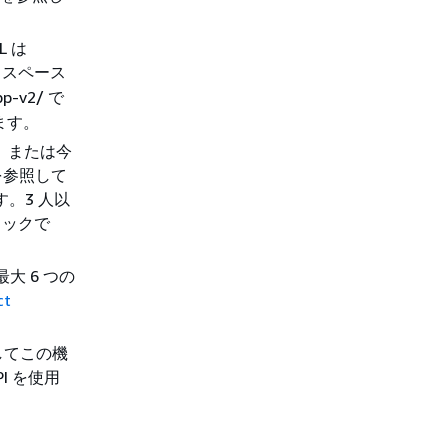
L は
ークスペース
pp-v2/ で
きます。
合、または今
を参照して
す。3 人以
ロックで
、最大 6 つの
ct
用してこの機
PI を使用