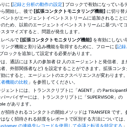
りに [
記録と分析の動作の設定
] ブロックで有効になっている
から開始し、後で
[拡張コンタクトモニタリング機能]
に切り替
イベントがエージェントイベントストリームに追加されること
そのため、以前のエージェントイベントストリームに基づいて
カスタマイズすると、問題が発生します。
スレベルで
[拡張コンタクトモニタリング機能]
を有効にしない
リング機能と割り込み機能を取得するために、フローに [
記録
] ブロックを追加して設定する必要があります。
は、通話には 3 人の参加者 (2 人のエージェントと発信者、
者、外部関係者など) を設定することができます。拡張コンタ
有効にすると、エージェントのエクスペリエンスが変わります
三者機能の比較
」を参照してください。
ェントには、トランスクリプトに「AGENT」の ParticipantR
パーバイザーには、トランスクリプトに「SUPERVISOR」の
ntRole があります。
が招待されるコンタクトの開始メソッドは TRANSFER です
ではなく招待される頻度をレポートで区別する方法については
t Customer の連絡先レコードを使用して会議と転送を特定する
」