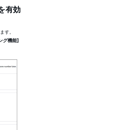
を有効
ます。
ング機能]