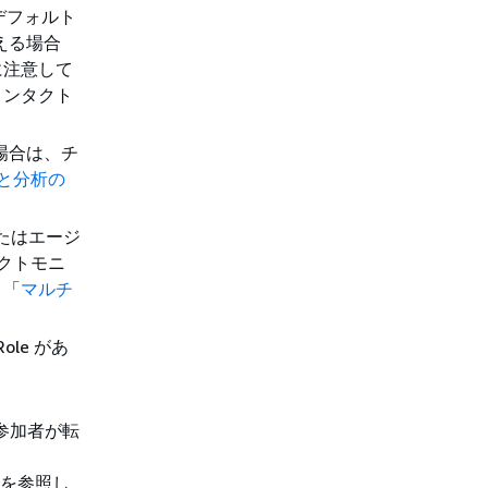
デフォルト
える場合
に注意して
コンタクト
場合は、チ
と分析の
またはエージ
クトモニ
。「
マルチ
ole があ
。参加者が転
、
を参照し