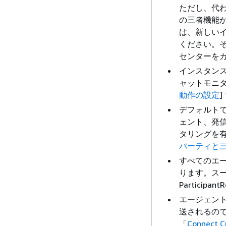
ただし、代わ
の三者機能
は、新しい
ください。
センターを
インスタン
ャットモニタ
動作の設定
デフォルトで
ェント、発信
タリングを
パーティと
すべてのエージ
ります。スー
Participa
エージェント
送されるの
「
Connec