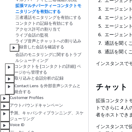
エージェント 
拡張マルチパーティーコンタクトモ
エージェント 
ニタリングを有効にする
エージェント 
三者通話モニタリングを有効にする
コンタクトの記録を有効にする
エージェント 
アクセス許可の割り当て
エージェント 
ライブ会話の監視
ライブ音声とチャットへの割り込み
通話を聞く
録音した会話を確認する
通話を聞く
会話のモニタリングに関するトラブ
ルシューティング
インスタンスで
コンタクトを [コンタクトの詳細] ペ
ージから管理する
取り込みと会話分析の記録
チャット
Contact Lens を外部音声システムと
統合する
Customer Profiles
拡張コンタクト
アウトバウンドキャンペーン
トでさらに 4 
予測、キャパシティプランニング、スケ
者をホストでき
ジューリング
Voice ID
インスタンスで