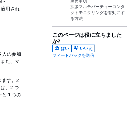
重要事項
le
拡張マルチパーティーコンタ
トに適用され
クトモニタリングを有効にす
る方法
このページは役に立ちました
か?
はい
いいえ
 人の参加
フィードバックを送信
。また、マ
きます。2
は、2 つ
 1 つの