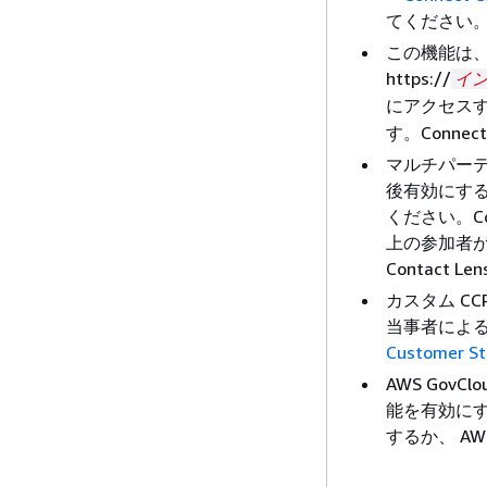
てください
この機能は、C
https://
イ
にアクセスする 
す。Connec
マルチパーテ
後有効にす
ください。Co
上の参加者が
Contact
カスタム CCP
当事者による
Customer S
AWS Gov
能を有効に
するか、 A