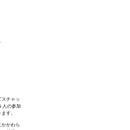
ー
ビスチャッ
6 人の参加
きます。
にかかわら