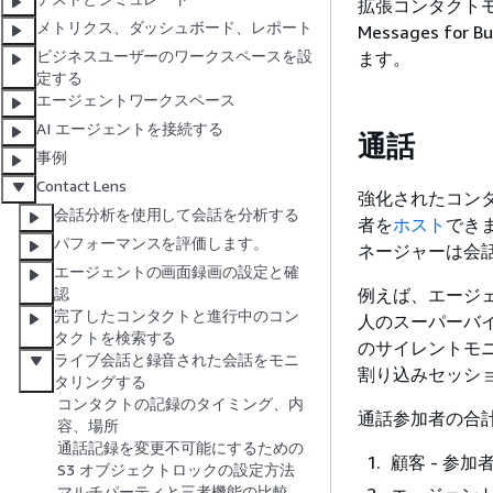
拡張コンタクトモニ
メトリクス、ダッシュボード、レポート
Messages 
ビジネスユーザーのワークスペースを設
ます。
定する
エージェントワークスペース
AI エージェントを接続する
通話
事例
Contact Lens
強化されたコンタ
会話分析を使用して会話を分析する
者を
ホスト
でき
パフォーマンスを評価します。
ネージャーは会
エージェントの画面録画の設定と確
例えば、エージェ
認
完了したコンタクトと進行中のコン
人のスーパーバイ
タクトを検索する
のサイレントモニ
ライブ会話と録音された会話をモニ
割り込みセッシ
タリングする
コンタクトの記録のタイミング、内
通話参加者の合
容、場所
通話記録を変更不可能にするための
顧客 - 参加
S3 オブジェクトロックの設定方法
マルチパーティと三者機能の比較