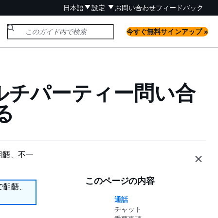
日本語
設定
お問い合わせ
フィードバック
今すぐ無料サインアップ »
拡張マルチパーティー問い合
る
齟齬、不一
このページの内容
で齟齬、
通話
チャット