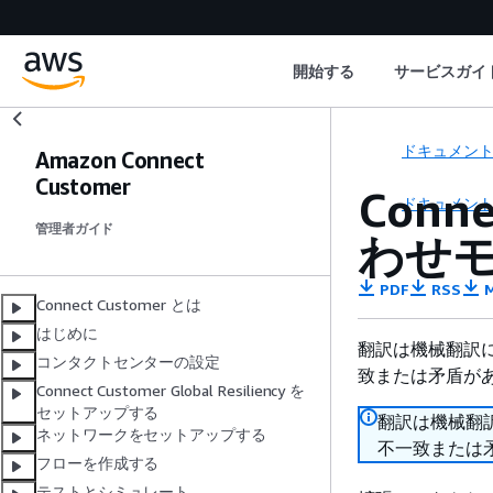
開始する
サービスガイ
ドキュメン
Amazon Connect
Customer
Con
ドキュメン
管理者ガイド
わせ
PDF
RSS
M
Connect Customer とは
はじめに
翻訳は機械翻訳
コンタクトセンターの設定
致または矛盾が
Connect Customer Global Resiliency を
セットアップする
翻訳は機械翻
ネットワークをセットアップする
不一致または
フローを作成する
テストとシミュレート