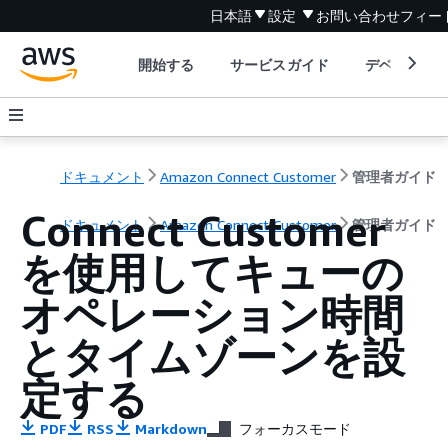
日本語
設定
お問い合わせ
フィー
開始する
サービスガイド
デベロッパ
ドキュメント
Amazon Connect Customer
管理者ガイド
Connect Customer
ドキュメント
Amazon Connect Customer
管理者ガイド
を使用してキューの
オペレーション時間
とタイムゾーンを設
定する
PDF
RSS
Markdown
フォーカスモード