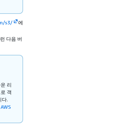
om/s3/
에
런 다음 버
운 리
로 객
니다.
의
AWS