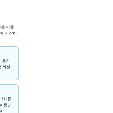
버킷을 만들
3에 저장하
 사용하
업
섹션
 객체를
는 동안
은