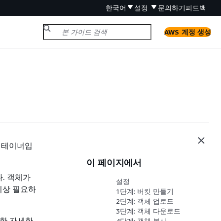
한국어
설정
문의하기
피드백
AWS 계정 생성
컨테이너입
이 페이지에서
. 객체가
설정
이상 필요하
1단계: 버킷 만들기
2단계: 객체 업로드
3단계: 객체 다운로드
대한 자세한
4단계: 객체 복사