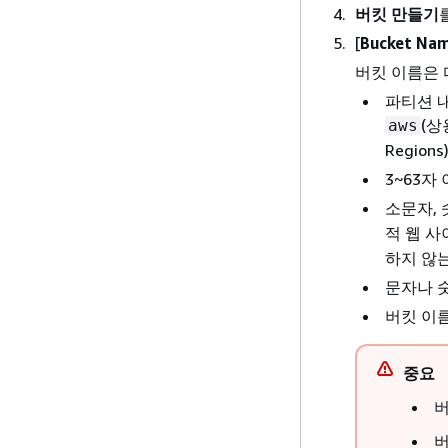
버킷 만들기
[
Bucket Na
버킷 이름은 
파티션 
(상
aws
Regio
3~63자
소문자, 
적 웹 
하지 않는
문자나 
버킷 이
중요
버
버