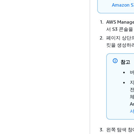
Amazon 
AWS Manag
서 S3 콘솔을
페이지 상단의
킷을 생성하
참고
버
지
전
체
A
왼쪽 탐색 