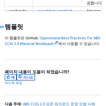
공합니다.
section4a-
guardduty-enabled-
Amazon 
govern-
centralized
드를 사용하
the-cloud-
를 모니터링
템플릿
2-
있습니다. 
standard-
에서 예상치
이 템플릿은 GitHub:
Operational Best Practices for ABS
workloads
활동을 식별
CCIG 2.0 Material Workloads
에서 사용할 수 있습니다.
목록이 포함
section4a-
securityhub-enabled
AWS Secu
govern-
결, 디바이
the-cloud-
데 도움이 됩니
2-
러 AWS 
페이지 내용이 도움이 되었습니까?
standard-
를 집계, 
예
아니요
workloads
러한 서비스 중
피드백 제공
Amazon Ins
Identity a
Access Ana
AWS 파트
다음 주제:
ABS CCIG 2.0 표준 워크로드 운영 모범 사례