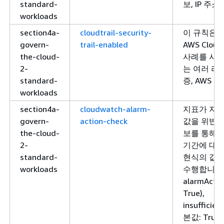
standard-
보, IP 주
workloads
section4a-
cloudtrail-security-
이 규칙은 
govern-
trail-enabled
AWS Clou
the-cloud-
사례를 사용
2-
는 여러 리
standard-
증, AWS C
workloads
section4a-
cloudwatch-alarm-
지표가 지정
govern-
action-check
값을 위반할 경
the-cloud-
보를 통해 
2-
기간에 대해
standard-
현식의 값을
workloads
수행합니다.
alarmActi
True),
insufficie
본값: True)