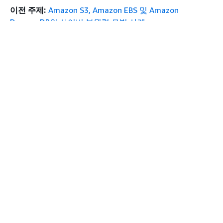
이전 주제:
Amazon S3, Amazon EBS 및 Amazon
section4a-
dynamodb-
Amazon 
DynamoDB의 사이버 복원력 모범 사례
govern-
throughput-limit-
닝된 처리 
the-cloud-
check
성화하세요.
3-
있는 읽기 
material-
Dynamo
workloads
구 사항에 
약합니다. 
최대 한도에
시작하기
이 규칙을
상단
accountRC
AWS 실습 지침
AWS Solutions Library
기본값: 80)
AWS 결정 가이드
accountWC
기본값: 8
서비스 가이드
실제 값은 
생성형 AI 서비스 선택
section4a-
lambda-concurrency-
이 규칙은 L
AWS 서비스 가이드
govern-
check
하한이 설정
GitHub의 AWS CLI 지침
the-cloud-
에 함수가 
개발자 도구
3-
정에 도움이