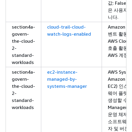
값: Fals
은 사용자 
니다.
section4a-
cloud-trail-cloud-
Amazon 
govern-
watch-logs-enabled
벤트 활동을
the-cloud-
AWS Clou
2-
호출 활동에
standard-
AWS 계정.
workloads
section4a-
ec2-instance-
AWS Syst
govern-
managed-by-
Amazon El
the-cloud-
systems-manager
EC2) 인
2-
웨어 플랫
standard-
생성할 수 있
workloads
Manage
운영 체제 패
소프트웨어 
자 및 버전