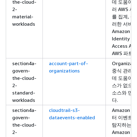
the-cloud-
데 도움이 됩니
2-
러 AWS 
material-
를 집계, 
workloads
러한 서비스 중
Amazon Ins
Identity a
Access Ana
AWS 파트
section4a-
account-part-of-
Organiza
govern-
organizations
중식 관리는
the-cloud-
데 도움이 
2-
스가 없으면
standard-
소스와 민감
workloads
다.
section4a-
cloudtrail-s3-
Amazon Si
govern-
dataevents-enabled
터 이벤트를
the-cloud-
탐지하는 데
2-
Amazon 