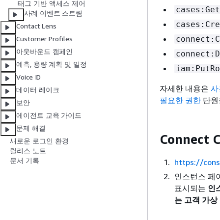
태그 기반 액세스 제어
cases:Get
사례 이벤트 스트림
cases:Cre
Contact Lens
connect:C
Customer Profiles
아웃바운드 캠페인
connect:D
예측, 용량 계획 및 일정
iam:PutRo
Voice ID
자세한 내용은
사
데이터 레이크
필요한 권한
단원
보안
에이전트 교육 가이드
문제 해결
Connect
새로운 로그인 환경
릴리스 노트
문서 기록
https://con
인스턴스 페이
표시되는
인
는 고객 가상