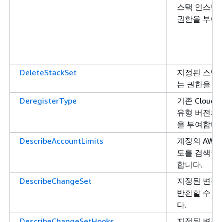
스택 인스턴
권한을 부여
DeleteStackSet
지정된 스택 
는 권한을 부
DeregisterType
기존 CloudF
유형 버전의
을 부여합니다
DescribeAccountLimits
계정의 AWS C
도를 검색할 
합니다.
DescribeChangeSet
지정된 변경
반환할 수 
다.
DescribeChangeSetHooks
지정된 변경 