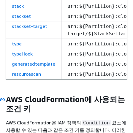
stack
arn:$
{
Partition}:cloud
stackset
arn:$
{
Partition}:cloud
stackset-target
arn:$
{
Partition}:cloud
target/$
{
StackSetTarge
type
arn:$
{
Partition}:cloud
typeHook
arn:$
{
Partition}:cloud
generatedtemplate
arn:$
{
Partition}:cloud
resourcescan
arn:$
{
Partition}:cloud
AWS CloudFormation에 사용되는
조건 키
AWS CloudFormation은 IAM 정책의
요소에
Condition
사용할 수 있는 다음과 같은 조건 키를 정의합니다. 이러한