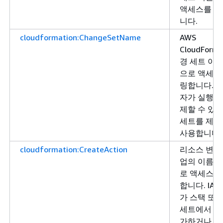
액세스를 
니다.
cloudformation:ChangeSetName
AWS
CloudForma
경 세트 이
으로 액세스
링합니다. I
자가 실행하
제할 수 있는
세트를 제어
사용합니다.
cloudformation:CreateAction
리소스 변형 
업의 이름을
로 액세스를
합니다. IA
가 스택 또는
세트에서 태
가하거나 