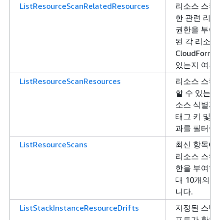
ListResourceScanRelatedResources
리소스 스캔
한 관련 리소
권한을 부여
된 각 리소스
CloudFor
있는지 여부
ListResourceScanResources
리소스 스캔
할 수 있는 
소스 식별자,
태그 키 및 
과를 필터링할
ListResourceScans
최신 항목에
리소스 스캔을
한을 부여합
대 10개의 
니다.
ListStackInstanceResourceDrifts
지정된 스택
프트가 확인