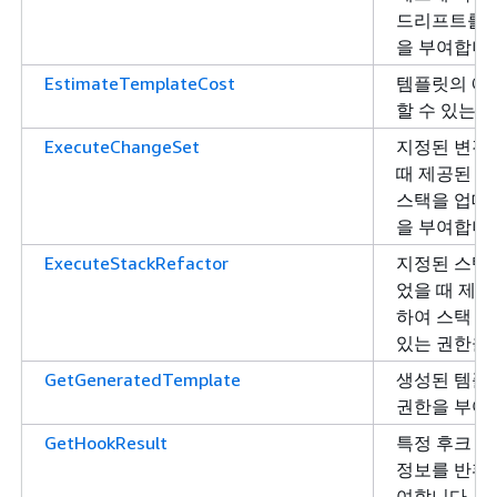
드리프트를 
을 부여합니다
EstimateTemplateCost
템플릿의 예
할 수 있는 
ExecuteChangeSet
지정된 변경
때 제공된 
스택을 업데
을 부여합니다
ExecuteStackRefactor
지정된 스택
었을 때 제공
하여 스택 
있는 권한을
GetGeneratedTemplate
생성된 템플
권한을 부여
GetHookResult
특정 후크 호
정보를 반환할
여합니다.