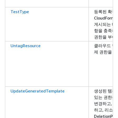
TestType
등록된 확장
CloudFor
게시되는 데 
항을 충족하
권한을 부여
UntagResource
클라우드 형
제 권한을 부
UpdateGeneratedTemplate
생성된 템플
있는 권한을
변경하고, 리
하고, 리소스
DeletionPol