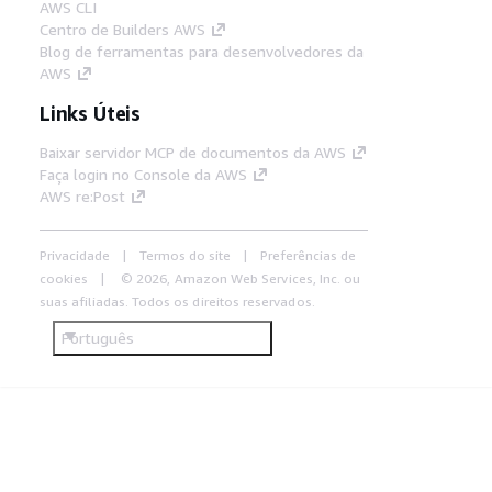
AWS CLI
Centro de Builders AWS
Blog de ferramentas para desenvolvedores da
AWS
Links Úteis
Baixar servidor MCP de documentos da AWS
Faça login no Console da AWS
AWS re:Post
Privacidade
Termos do site
Preferências de
cookies
© 2026, Amazon Web Services, Inc. ou
suas afiliadas. Todos os direitos reservados.
Português