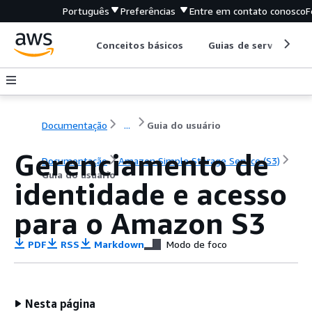
Português
Preferências
Entre em contato conosco
F
Conceitos básicos
Guias de serviço
Documentação
...
Guia do usuário
Gerenciamento de
Documentação
Amazon Simple Storage Service (S3)
Guia do usuário
identidade e acesso
para o Amazon S3
PDF
RSS
Markdown
Modo de foco
Nesta página