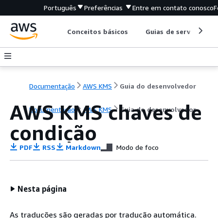
Português
Preferências
Entre em contato conosco
F
Conceitos básicos
Guias de serviço
Documentação
AWS KMS
Guia do desenvolvedor
AWS KMS chaves de
Documentação
AWS KMS
Guia do desenvolvedor
condição
PDF
RSS
Markdown
Modo de foco
Nesta página
As traduções são geradas por tradução automática.