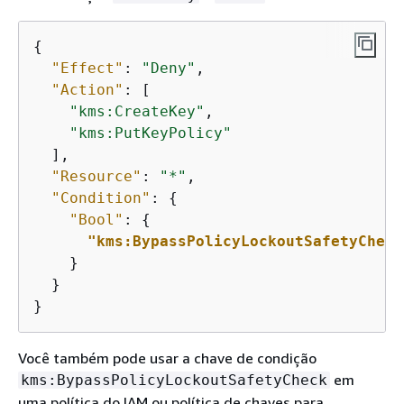
{
"Effect"
: 
"Deny"
,

"Action"
: [

"kms:CreateKey"
,

"kms:PutKeyPolicy"
  ],

"Resource"
: 
"*"
,

"Condition"
: 
{
"Bool"
: 
{
"kms:BypassPolicyLockoutSafetyCheck
    }

  }

}
Você também pode usar a chave de condição
em
kms:BypassPolicyLockoutSafetyCheck
uma política do IAM ou política de chaves para