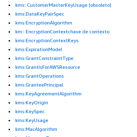
kms: CustomerMasterKeyUsage (obsoleto)
kms:DataKeyPairSpec
kms:EncryptionAlgorithm
km:: EncryptionContextchave de contexto
kms:EncryptionContextKeys
kms:ExpirationModel
kms:GrantConstraintType
kms:GrantIsForAWSResource
kms:GrantOperations
kms:GranteePrincipal
kms:KeyAgreementAlgorithm
kms:KeyOrigin
kms:KeySpec
kms:KeyUsage
kms:MacAlgorithm