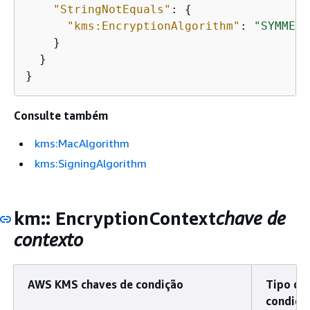
"StringNotEquals"
: 
{
"kms:EncryptionAlgorithm"
: 
"SYMMETR
    }

  }

}
Consulte também
kms:MacAlgorithm
kms:SigningAlgorithm
km:: EncryptionContext
chave de
contexto
AWS KMS chaves de condição
Tipo de
condiçã