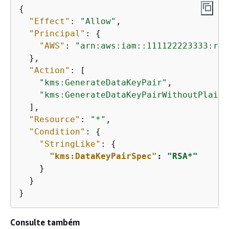
{
"Effect"
: 
"Allow"
,

"Principal"
: 
{
"AWS"
: 
"arn:aws:iam::111122223333:rol
  },

"Action"
: [

"kms:GenerateDataKeyPair"
,

"kms:GenerateDataKeyPairWithoutPlaint
  ],

"Resource"
: 
"*"
,

"Condition"
: 
{
"StringLike"
: 
{
"kms:DataKeyPairSpec"
: 
"RSA*"
    }

  }

}
Consulte também