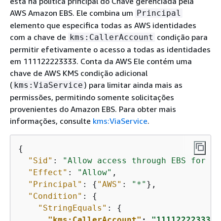
está na política principal do Chave gerenciada pela
AWS Amazon EBS. Ele combina um
Principal
elemento que especifica todas as AWS identidades
com a chave de
condição para
kms:CallerAccount
permitir efetivamente o acesso a todas as identidades
em 111122223333. Conta da AWS Ele contém uma
chave de AWS KMS condição adicional
(
) para limitar ainda mais as
kms:ViaService
permissões, permitindo somente solicitações
provenientes do Amazon EBS. Para obter mais
informações, consulte
kms:ViaService
.
{
"Sid"
: 
"Allow access through EBS for al
"Effect"
: 
"Allow"
,

"Principal"
: 
{
"AWS"
: 
"*"
},

"Condition"
: 
{
"StringEquals"
: 
{
"kms:CallerAccount"
: 
"111122223333"