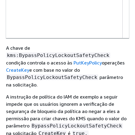
A chave de
kms:BypassPolicyLockoutSafetyCheck
condição controla o acesso às
PutKeyPolicy
operações
CreateKey
e com base no valor do
parâmetro
BypassPolicyLockoutSafetyCheck
na solicitação.
A instrução de política do IAM de exemplo a seguir
impede que os usuários ignorem a verificação de
segurança de bloqueio da política ao negar a eles a
permissão para criar chaves do KMS quando o valor do
parâmetro
BypassPolicyLockoutSafetyCheck
na solicitação
é
CreateKey
true.