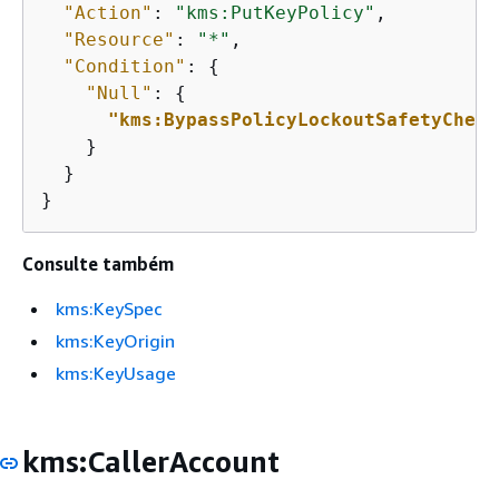
"Action"
: 
"kms:PutKeyPolicy"
,

"Resource"
: 
"*"
,

"Condition"
: 
{
"Null"
: 
{
"kms:BypassPolicyLockoutSafetyCheck
    }

  }

}
Consulte também
kms:KeySpec
kms:KeyOrigin
kms:KeyUsage
kms:CallerAccount