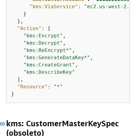
"kms:ViaService"
: 
"ec2.us-west-2.am
    }

  },

"Action"
: [

"kms:Encrypt"
,

"kms:Decrypt"
,

"kms:ReEncrypt*"
,

"kms:GenerateDataKey*"
,

"kms:CreateGrant"
,

"kms:DescribeKey"
  ],

"Resource"
: 
"*"
}
kms: CustomerMasterKeySpec
(obsoleto)