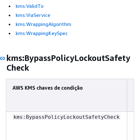
kms:ValidTo
kms:ViaService
kms:WrappingAlgorithm
kms:WrappingKeySpec
kms:BypassPolicyLockoutSafety
Check
AWS KMS chaves de condição
Ti
co
Bo
kms:BypassPolicyLockoutSafetyCheck