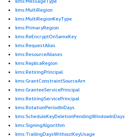
kms:MessageType
kms:MultiRegion
kms:MultiRegionKeyType
kms:PrimaryRegion
kms:ReEncryptOnSameKey
kms:RequestAlias
kms:ResourceAliases
kms:ReplicaRegion
kms:RetiringPrincipal
kms:GrantConstraintSourceArn
kms:GranteeServicePrincipal
kms:RetiringServicePrincipal
kms:RotationPeriodInDays
kms:ScheduleKeyDeletionPendingWindowInDays
kms:SigningAlgorithm
kms:TrailingDaysWithoutKeyUsage