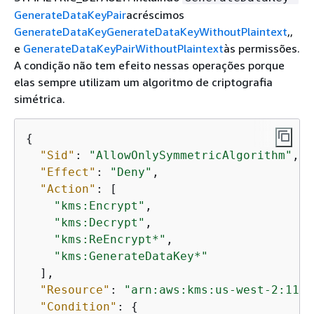
GenerateDataKeyPair
acréscimos
GenerateDataKey
GenerateDataKeyWithoutPlaintext
,,
e
GenerateDataKeyPairWithoutPlaintext
às permissões.
A condição não tem efeito nessas operações porque
elas sempre utilizam um algoritmo de criptografia
simétrica.
{
"Sid"
: 
"AllowOnlySymmetricAlgorithm"
,

"Effect"
: 
"Deny"
,

"Action"
: [

"kms:Encrypt"
,

"kms:Decrypt"
,

"kms:ReEncrypt*"
,

"kms:GenerateDataKey*"
  ],

"Resource"
: 
"arn:aws:kms:us-west-2:1111
"Condition"
: 
{