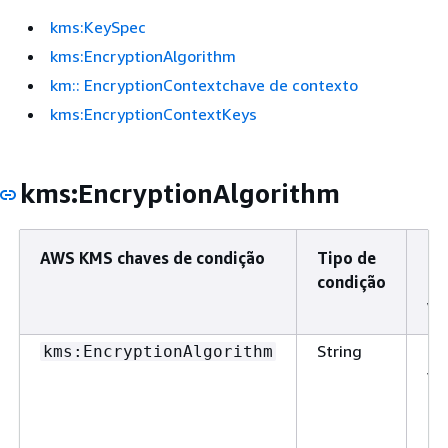
kms:KeySpec
kms:EncryptionAlgorithm
km:: EncryptionContextchave de contexto
kms:EncryptionContextKeys
kms:EncryptionAlgorithm
AWS KMS chaves de condição
Tipo de
Ti
condição
de
va
String
Si
kms:EncryptionAlgorithm
va