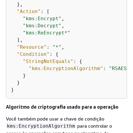
  },

"Action"
: [

"kms:Encrypt"
,

"kms:Decrypt"
,

"kms:ReEncrypt*"
  ],

"Resource"
: 
"*"
,

"Condition"
: 
{
"StringNotEquals"
: 
{
"kms:EncryptionAlgorithm"
: 
"RSAES_O
    }

  }

}
Algoritmo de criptografia usado para a operação
Você também pode usar a chave de condição
para controlar o
kms:EncryptionAlgorithm