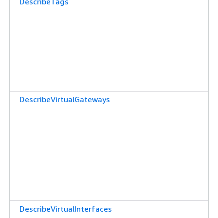
DescribeTags
DescribeVirtualGateways
DescribeVirtualInterfaces