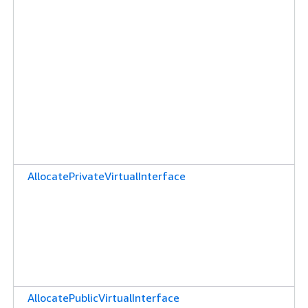
AllocatePrivateVirtualInterface
AllocatePublicVirtualInterface