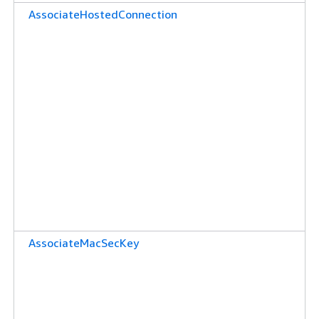
AssociateHostedConnection
AssociateMacSecKey