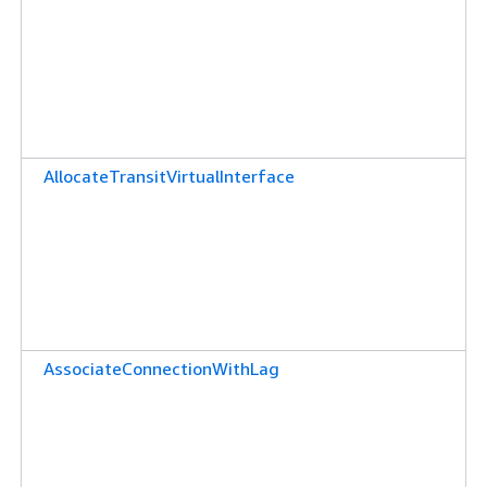
AllocateTransitVirtualInterface
AssociateConnectionWithLag