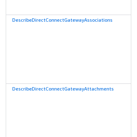
DescribeDirectConnectGatewayAssociations
DescribeDirectConnectGatewayAttachments