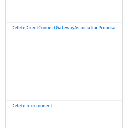
DeleteDirectConnectGatewayAssociationProposal
DeleteInterconnect