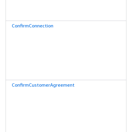
ConfirmConnection
ConfirmCustomerAgreement