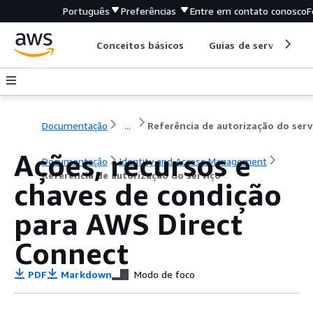
Português
Preferências
Entre em contato conosco
F
Conceitos básicos
Guias de serviço
Documentação
...
Referência de autorização do serv
Ações, recursos e
Documentação
Identity and Access Management
Referência de autorização do serviço
chaves de condição
para AWS Direct
Connect
PDF
Markdown
Modo de foco