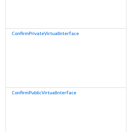
ConfirmPrivateVirtualInterface
ConfirmPublicVirtualInterface