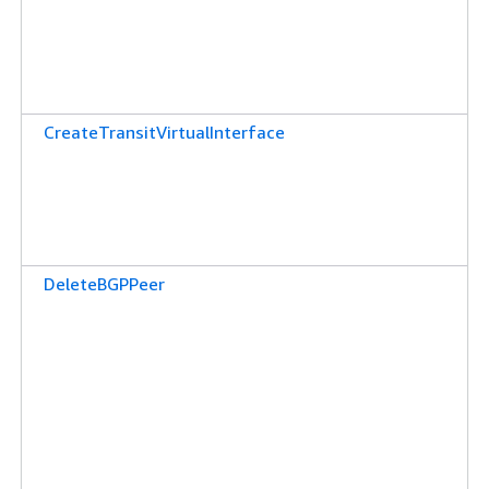
CreateTransitVirtualInterface
DeleteBGPPeer