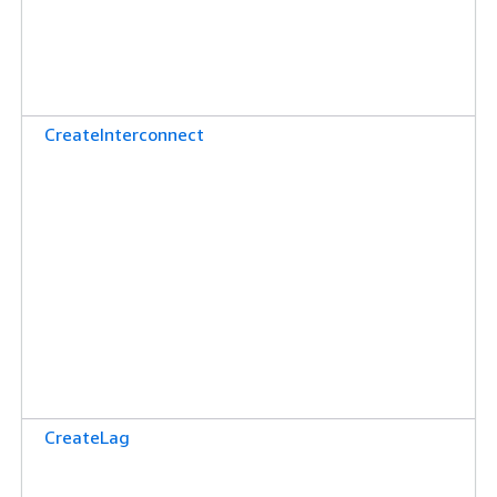
CreateInterconnect
CreateLag