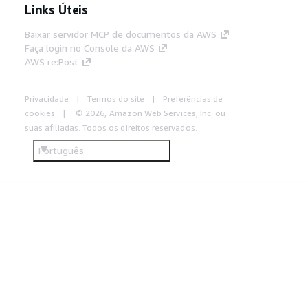
Links Úteis
Baixar servidor MCP de documentos da AWS
Faça login no Console da AWS
AWS re:Post
Privacidade
Termos do site
Preferências de
cookies
© 2026, Amazon Web Services, Inc. ou
suas afiliadas. Todos os direitos reservados.
Português