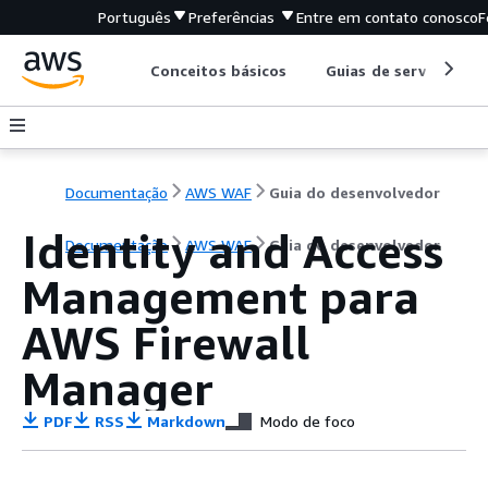
Português
Preferências
Entre em contato conosco
F
Conceitos básicos
Guias de serviço
Documentação
AWS WAF
Guia do desenvolvedor
Identity and Access
Documentação
AWS WAF
Guia do desenvolvedor
Management para
AWS Firewall
Manager
PDF
RSS
Markdown
Modo de foco