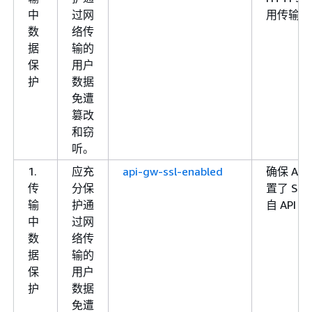
中
过网
用传输中
数
络传
据
输的
保
用户
护
数据
免遭
篡改
和窃
听。
1.
应充
api-gw-ssl-enabled
确保 Amaz
传
分保
置了 S
输
护通
自 API G
中
过网
数
络传
据
输的
保
用户
护
数据
免遭