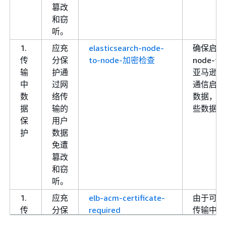
篡改
和窃
听。
1.
应充
elasticsearch-node-
确保启用了 
传
分保
to-node-加密检查
node-t
输
护通
亚马逊虚
中
过网
通信启用 
数
络传
数据，因
据
输的
些数据。
保
用户
护
数据
免遭
篡改
和窃
听。
1.
应充
elb-acm-certificate-
由于可能
传
分保
required
传输中的数据
输
护通
Balanc