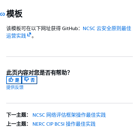
中
过网
Manag
模板
数
络传
配置和部署
据
输的
保
用户
该模板可在以下网址获得 GitHub：
NCSC 云安全原则最佳
护
数据
运营实践
。
免遭
篡改
和窃
听。
此页内容对您是否有帮助？
1.
应充
elb-tls-https-
确保您的弹
是
否
传
分保
listeners-只有
或 HT
提供反馈
输
护通
因此应启
中
过网
据。
数
络传
据
输的
下一主题：
NCSC 网络评估框架操作最佳实践
保
用户
上一主题：
NERC CIP BCSI 操作最佳实践
护
数据
免遭