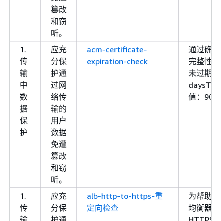
篡改
和窃
听。
1.
应充
acm-certificate-
通过确保 
传
分保
expiration-check
完整性得
输
护通
未过期。
中
过网
daysTo
数
络传
值：90
据
输的
保
用户
护
数据
免遭
篡改
和窃
听。
1.
应充
alb-http-to-https-重
为帮助保
传
分保
定向检查
均衡器自
输
护通
HTTP