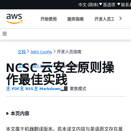
中文 (简体)
首选项
联系
开始使用
服务指南
开发人员工具
文档
AWS Config
开发人员指南
NCSC 云安全原则操
文档
AWS Config
开发人员指南
作最佳实践
PDF
RSS
Markdown
聚焦模式
本页内容
本文属于机器翻译版本。若本译文内容与英语原文存在差