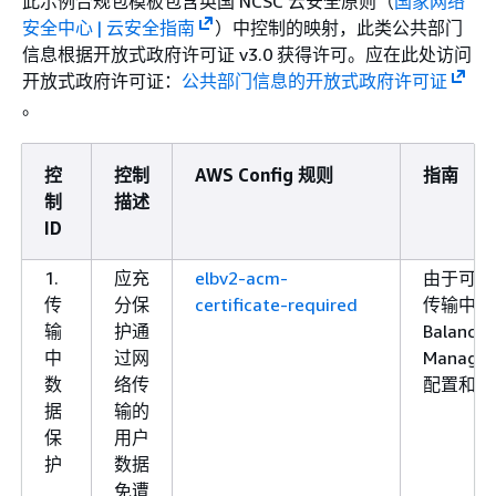
此示例合规包模板包含英国 NCSC 云安全原则（
国家网络
安全中心 | 云安全指南
）中控制的映射，此类公共部门
信息根据开放式政府许可证 v3.0 获得许可。应在此处访问
开放式政府许可证：
公共部门信息的开放式政府许可证
。
控
控制
AWS Config 规则
指南
制
描述
ID
1.
应充
elbv2-acm-
由于可能
传
分保
certificate-required
传输中的数据
输
护通
Balanc
中
过网
Manag
数
络传
配置和部署
据
输的
保
用户
护
数据
免遭