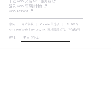
下载 AWS 文档 MCP 服务器
登录 AWS 管理控制台
AWS re:Post
隐私
网站条款
Cookie 首选项
© 2026,
Amazon Web Services, Inc. 或其附属公司。保留所有
中文 (简体)
权利。