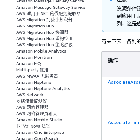
Amazon Message Delivery Service
Amazon Message Gateway Service
资源条件
AWS 适用于.NET 的微服务提取器
到应用于
AWS Migration 加速计划积分
列，这是
AWS Migration Hub
AWS Migration Hub 协调器
AWS Migration Hub 重构空间
有关下表中各列
AWS Migration Hub 策略建议
Amazon Mobile Analytics
Amazon Monitron
操作
Amazon MQ
Multi-party 批准
AWS MWAA 无服务器
AssociateAss
Amazon Neptune
Amazon Neptune Analytics
AWS Network
网络流量监测仪
AWS 网络管理器
AWS 网络管理员聊天
Amazon Nimble Studio
AssociateTim
亚马逊 Nova 法案
Amazon One Enterprise
Amazon OpenSearch