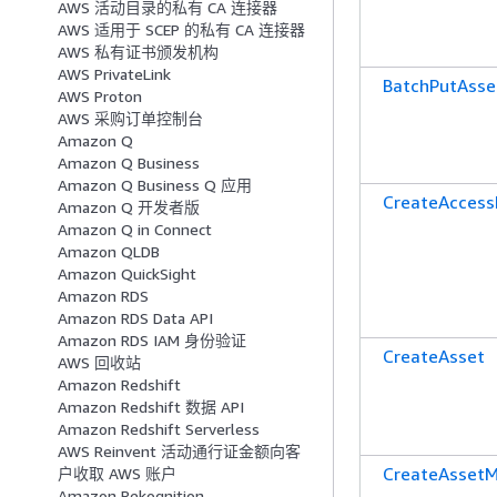
AWS 活动目录的私有 CA 连接器
AWS 适用于 SCEP 的私有 CA 连接器
AWS 私有证书颁发机构
AWS PrivateLink
BatchPutAsse
AWS Proton
AWS 采购订单控制台
Amazon Q
Amazon Q Business
Amazon Q Business Q 应用
CreateAccess
Amazon Q 开发者版
Amazon Q in Connect
Amazon QLDB
Amazon QuickSight
Amazon RDS
Amazon RDS Data API
Amazon RDS IAM 身份验证
CreateAsset
AWS 回收站
Amazon Redshift
Amazon Redshift 数据 API
Amazon Redshift Serverless
AWS Reinvent 活动通行证金额向客
CreateAssetM
户收取 AWS 账户
Amazon Rekognition