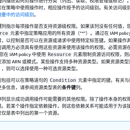
别
列描述如何对操作进行分类（列出、读取、权限管理或标记）
您在策略中使用操作时，相应操作授予的访问级别。有关访问级
摘要中的访问级别
。
型
列指示每项操作是否支持资源级权限。如果该列没有任何值，
元素中指定策略应用的所有资源（“*”）。通过在 IAM polic
rce
限，以控制是否可以在资源或请求中使用特定标签键。如果操作
则调用方必须具有使用这些资源来使用该操作的权限。必需资源
在 IAM policy 中使用
元素限制资源访问权限，则
Resource
添加 ARN 或模式。某些操作支持多种资源类型。如果资源类型
），则可以选择使用一种可选资源类型。
列包括可以在策略语句的
元素中指定的键。有关与
Condition
更多信息，请参阅资源类型表的
条件键
列。
作
列显示成功调用操作可能需要的其他权限。除了操作本身的权
限。若某个操作指定依赖操作，则这些依赖关系可能适用于为该
仅仅是表中列出的第一个资源。