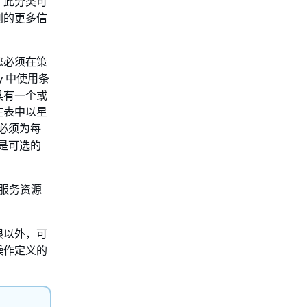
。此分类可
别的更多信
您必须在策
y 中使用条
具有一个或
在表中以星
必须为每
是可选的
服务资源
限以外，可
操作定义的