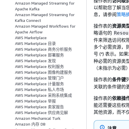
操作表的
访问级
Amazon Managed Streaming for
以帮助您了解当
Apache Kafka
息，请参阅
策略
Amazon Managed Streaming for
Kafka Connect
操作表的
资源类
Amazon Managed Workflows for
Apache Airflow
略语句的
Resou
AWS Marketplace
件来筛选访问权
AWS Marketplace 目录
多个必需资源，
AWS Marketplace 商务分析服务
号 (*) 表示。如果您
AWS Marketplace 部署服务
种必需的资源类型
AWS Marketplace 发现
AWS Marketplace 权利服务
（未指示为必需
AWS Marketplace 图像构建服务
AWS Marketplace 管理门户
操作表的
条件键
AWS Marketplace 计量服务
关联的条件键的
AWS Marketplace 私人市场
AWS Marketplace 采购系统集成
操作表的
依赖操
AWS Marketplace 举报
能还需要这些权
AWS Marketplace 卖家报告
其他资源，而不
AWS Marketplace 供应商见解
Amazon Mechanical Turk
Amazon 内存 DB
注意