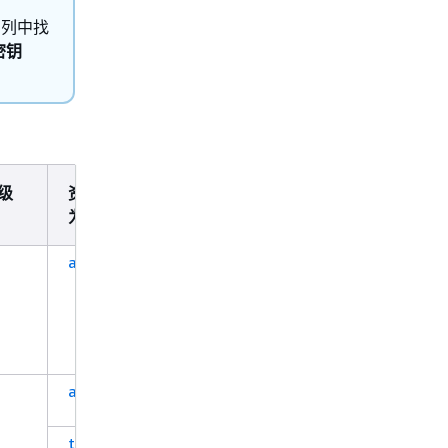
）
列中找
密钥
级
资源类型（*
条件键
为必需）
asset*
asset*
time-series*