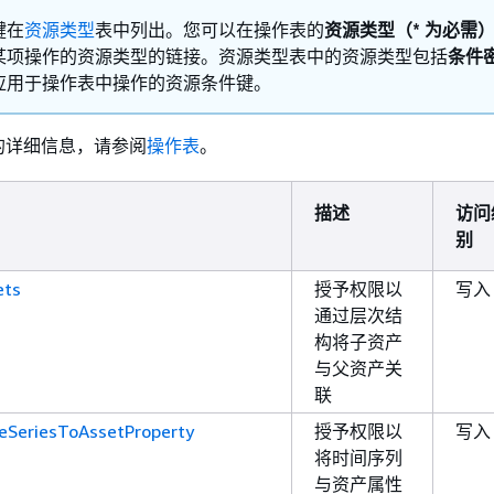
键在
资源类型
表中列出。您可以在操作表的
资源类型（* 为必需
某项操作的资源类型的链接。资源类型表中的资源类型包括
条件
应用于操作表中操作的资源条件键。
的详细信息，请参阅
操作表
。
描述
访问
别
ets
授予权限以
写入
通过层次结
构将子资产
与父资产关
联
eSeriesToAssetProperty
授予权限以
写入
将时间序列
与资产属性