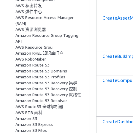
AWS 私密转发
AWS 弹性中心
CreateAsset
AWS Resource Access Manager
(RAM)
AWS 资源浏览器
Amazon Resource Group Tagging
API
AWS Resource Grou
Amazon RHEL 知识库门户
CreateBulkIm
AWS RoboMaker
Amazon Route 53
Amazon Route 53 Domains
Amazon Route 53 Profiles
CreateCompu
Amazon Route 53 Recovery 集群
Amazon Route 53 Recovery 控制
Amazon Route 53 Recovery 就绪性
Amazon Route 53 Resolver
AWS Route53 全球解析器
AWS RTB 面料
Amazon S3
CreateDashb
Amazon S3 Express
Amazon S3 Files