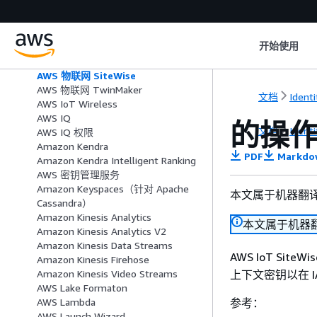
AWS 物联网 FleetWise
AWS 物联网 Greengrass
AWS 物联网 Greengrass V2
开始使用
AWS 物联网职位 DataPlane
AWS 物联网托管集成
AWS 物联网 SiteWise
AWS 物联网 TwinMaker
文档
Ident
AWS IoT Wireless
AWS IQ
的操作
文档
Ident
AWS IQ 权限
Amazon Kendra
PDF
Markdo
Amazon Kendra Intelligent Ranking
AWS 密钥管理服务
Amazon Keyspaces（针对 Apache
本文属于机器翻
Cassandra）
Amazon Kinesis Analytics
本文属于机器
Amazon Kinesis Analytics V2
Amazon Kinesis Data Streams
AWS IoT Site
Amazon Kinesis Firehose
上下文密钥以在 
Amazon Kinesis Video Streams
AWS Lake Formaton
参考：
AWS Lambda
AWS Launch Wizard