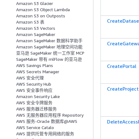
Amazon S3 Glacier
Amazon S3 Object Lambda
Amazon S3 on Outposts
CreateDatase
Amazon S3 表
Amazon S3 Vectors
Amazon SageMaker
Amazon SageMaker 数据科学助手
CreateGatew
Amazon SageMaker 地理空间功能
亚马逊 SageMaker 统一工作室 MCP
SageMaker 带有 mlFlow 的亚马逊
AWS Savings Plans
CreatePortal
AWS Secrets Manager
AWS 安全代理
AWS Security Hub
CreateProject
AWS 安全事件响应
Amazon Security Lake
AWS 安全令牌服务
AWS 服务器迁移服务
AWS 无服务器应用程序 Repository
DeleteAccessP
AWS 服务-Oracle 数据库@AWS
AWS Service Catalo
AWS 提供托管专用网络的服务