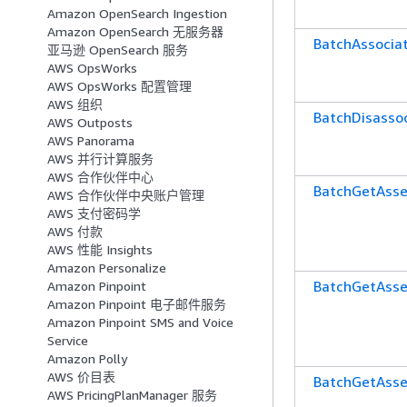
Amazon OpenSearch Ingestion
Amazon OpenSearch 无服务器
BatchAssocia
亚马逊 OpenSearch 服务
AWS OpsWorks
AWS OpsWorks 配置管理
AWS 组织
BatchDisasso
AWS Outposts
AWS Panorama
AWS 并行计算服务
AWS 合作伙伴中心
BatchGetAsse
AWS 合作伙伴中央账户管理
AWS 支付密码学
AWS 付款
AWS 性能 Insights
Amazon Personalize
BatchGetAsse
Amazon Pinpoint
Amazon Pinpoint 电子邮件服务
Amazon Pinpoint SMS and Voice
Service
Amazon Polly
AWS 价目表
BatchGetAsse
AWS PricingPlanManager 服务