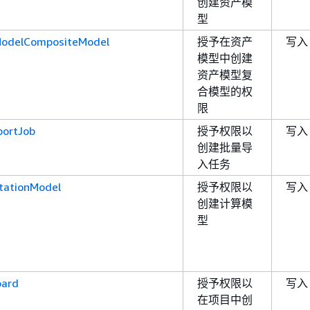
创建资产模
型
ModelCompositeModel
授予在资产
写入
模型中创建
资产模型复
合模型的权
限
portJob
授予权限以
写入
创建批量导
入任务
tationModel
授予权限以
写入
创建计算模
型
oard
授予权限以
写入
在项目中创