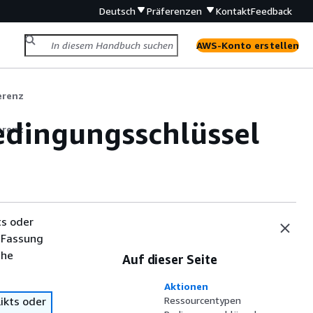
Deutsch
Präferenzen
Kontakt
Feedback
AWS-Konto erstellen
erenz
edingungsschlüssel
erenz
ts oder
 Fassung
che
Auf dieser Seite
Aktionen
ikts oder
Ressourcentypen