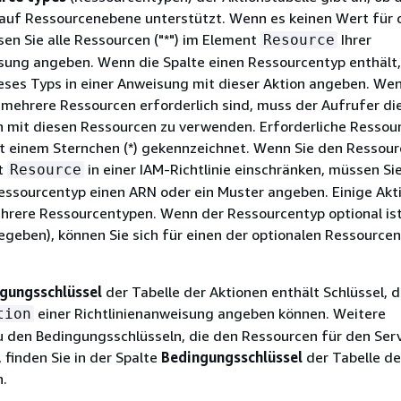
auf Ressourcenebene unterstützt. Wenn es keinen Wert für 
sen Sie alle Ressourcen ("*") im Element
Ihrer
Resource
isung angeben. Wenn die Spalte einen Ressourcentyp enthält
eses Typs in einer Anweisung mit dieser Aktion angeben. Wen
 mehrere Ressourcen erforderlich sind, muss der Aufrufer die
n mit diesen Ressourcen zu verwenden. Erforderliche Ressou
it einem Sternchen (*) gekennzeichnet. Wenn Sie den Ressour
t
in einer IAM-Richtlinie einschränken, müssen Si
Resource
Ressourcentyp einen ARN oder ein Muster angeben. Einige Akt
rere Ressourcentypen. Wenn der Ressourcentyp optional ist 
egeben), können Sie sich für einen der optionalen Ressource
gungsschlüssel
der Tabelle der Aktionen enthält Schlüssel, d
einer Richtlinienanweisung angeben können. Weitere
tion
u den Bedingungsschlüsseln, die den Ressourcen für den Ser
 finden Sie in der Spalte
Bedingungsschlüssel
der Tabelle de
.