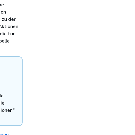
he
ion
 zu der
 Aktionen
die für
belle
le
die
tionen“
onen