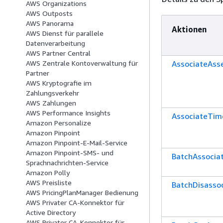
AWS Organizations
AWS Outposts
AWS Panorama
Aktionen
AWS Dienst für parallele
Datenverarbeitung
AWS Partner Central
AssociateAss
AWS Zentrale Kontoverwaltung für
Partner
AWS Kryptografie im
Zahlungsverkehr
AWS Zahlungen
AWS Performance Insights
AssociateTim
Amazon Personalize
Amazon Pinpoint
Amazon Pinpoint-E-Mail-Service
Amazon Pinpoint-SMS- und
BatchAssocia
Sprachnachrichten-Service
Amazon Polly
AWS Preisliste
BatchDisasso
AWS PricingPlanManager Bedienung
AWS Privater CA-Konnektor für
Active Directory
AWS Privater CA-Konnektor für