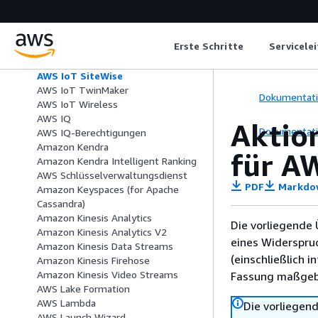
AWS IoT FleetWise
AWS IoT Greengrass
AWS IoT Greengrass V2
Erste Schritte
Servicele
AWS IoT-Jobs DataPlane
AWS IoT-verwaltete Integrationen
AWS IoT SiteWise
AWS IoT TwinMaker
Dokumentat
AWS IoT Wireless
AWS IQ
Aktio
Dokumentat
AWS IQ-Berechtigungen
Amazon Kendra
für A
Amazon Kendra Intelligent Ranking
AWS Schlüsselverwaltungsdienst
PDF
Markdo
Amazon Keyspaces (for Apache
Cassandra)
Amazon Kinesis Analytics
Die vorliegende 
Amazon Kinesis Analytics V2
eines Widerspru
Amazon Kinesis Data Streams
(einschließlich 
Amazon Kinesis Firehose
Amazon Kinesis Video Streams
Fassung maßgebl
AWS Lake Formation
AWS Lambda
Die vorliegend
AWS Launch Wizard