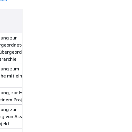
Zugriffsebene
Ressourcentype
(*erforderlich)
gung zur
Schreiben
asset*
ergeordneten
 übergeordneten
erarchie
gung zum
Schreiben
asset*
ihe mit einer
time-series*
gung, zur Mapping
Write
project*
einem Projekt
gung zur
Schreiben
project*
g von Assets zu
jekt