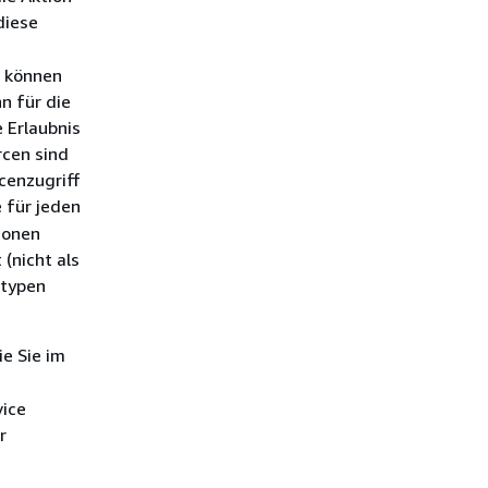
diese
, können
n für die
 Erlaubnis
rcen sind
cenzugriff
e für jeden
ionen
(nicht als
ntypen
ie Sie im
vice
r