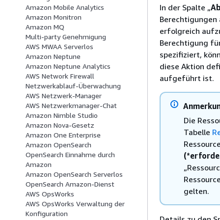
In der Spalte „
Ab
Amazon Mobile Analytics
Amazon Monitron
Berechtigungen a
Amazon MQ
erfolgreich aufz
Multi-party Genehmigung
Berechtigung für
AWS MWAA Serverlos
spezifiziert, kö
Amazon Neptune
diese Aktion defi
Amazon Neptune Analytics
AWS Network Firewall
aufgeführt ist.
Netzwerkablauf-Überwachung
AWS Netzwerk-Manager
Anmerku
AWS Netzwerkmanager-Chat
Amazon Nimble Studio
Die Resso
Amazon Nova-Gesetz
Tabelle
R
Amazon One Enterprise
Ressourcen
Amazon OpenSearch
OpenSearch Einnahme durch
(*erforde
Amazon
„Ressourc
Amazon OpenSearch Serverlos
Ressource
OpenSearch Amazon-Dienst
gelten.
AWS OpsWorks
AWS OpsWorks Verwaltung der
Konfiguration
Details zu den S