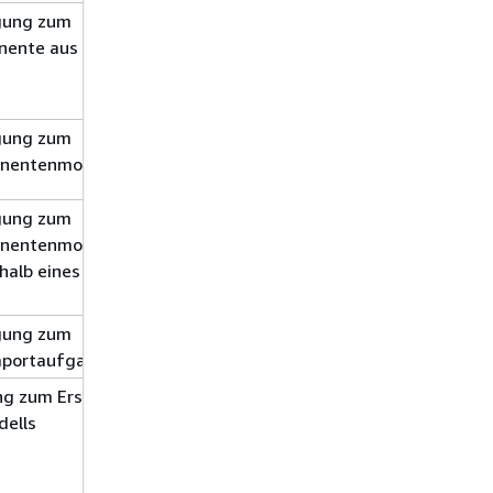
gung zum
Write
asset-model*
onente aus einem
gung zum
Schreiben
onentenmodells
gung zum
Schreiben
asset-model*
onentenmodells
halb eines
gung zum
Schreiben
Importaufgabe
ng zum Erstellen
Schreiben
asset
dells
asset-model