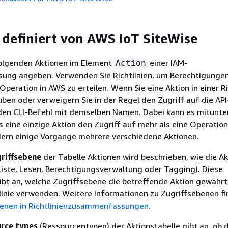
 definiert von AWS IoT SiteWise
folgenden Aktionen im Element
einer IAM-
Action
isung angeben. Verwenden Sie Richtlinien, um Berechtigunge
Operation in AWS zu erteilen. Wenn Sie eine Aktion in einer Ri
ben oder verweigern Sie in der Regel den Zugriff auf die API
den CLI-Befehl mit demselben Namen. Dabei kann es mitunte
eine einzige Aktion den Zugriff auf mehr als eine Operation
dern einige Vorgänge mehrere verschiedene Aktionen.
riffsebene
der Tabelle Aktionen wird beschrieben, wie die Ak
t (Liste, Lesen, Berechtigungsverwaltung oder Tagging). Diese
gibt an, welche Zugriffsebene die betreffende Aktion gewährt
htlinie verwenden. Weitere Informationen zu Zugriffsebenen fi
benen in Richtlinienzusammenfassungen
.
rce types
(Ressourcentypen) der Aktionstabelle gibt an, ob d