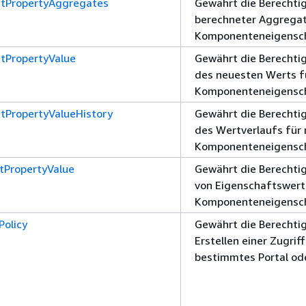
tPropertyAggregates
Gewährt die Berechti
berechneter Aggregat
Komponenteneigensc
tPropertyValue
Gewährt die Berechti
des neuesten Werts f
Komponenteneigensc
tPropertyValueHistory
Gewährt die Berechti
des Wertverlaufs für
Komponenteneigensc
tPropertyValue
Gewährt die Berechti
von Eigenschaftswert
Komponenteneigensc
Policy
Gewährt die Berechti
Erstellen einer Zugriff
bestimmtes Portal ode