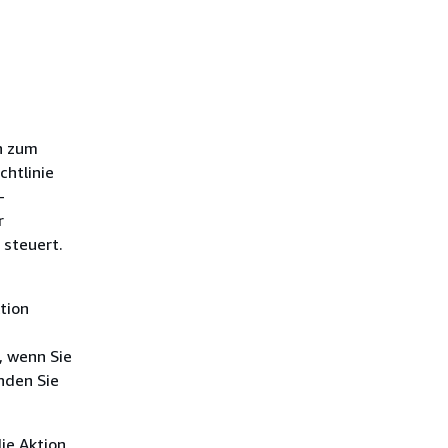
n zum
chtlinie
-
r
 steuert.
tion
, wenn Sie
nden Sie
ie Aktion