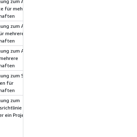
gung zum Abrufen
Lesen
asset
e für mehrere
time-series
haften
gung zum Abrufen
Lesen
asset
ür mehrere
time-series
haften
gung zum Abrufen
Lesen
asset
 mehrere
time-series
haften
gung zum Setzen
Write
asset
en für
time-series
haften
gung zum
Write
portal
srichtlinie für ein
project
r ein Projekt