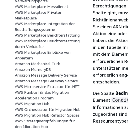
Verwaltungsportal
Berechtigungen 
AWS Marketplace Messdienst
Spalte gibt, müs
AWS Marketplace Privater
Marketplace
Richtlinienanwe
AWS Marketplace Integration der
Sie einen ARN di
Beschaffungssysteme
Aktion eine oder
AWS Marketplace Berichterstattung
haben, die Aktio
AWS Marketplace Berichterstattung
durch Verkäufer
in der Tabelle m
AWS Marketplace Einblicke von
mit dem Elemen
Anbietern
erforderlichen 
Amazon Mechanical Turk
unterstützen meh
Amazon MemoryDB
erforderlich ang
Amazon Message Delivery Service
Amazon Message Gateway Service
entscheiden.
AWS Microservice Extractor für .NET
AWS Punkte für das Migration
Die Spalte
Bedin
Acceleration Program
Element
Condi
AWS Migration Hub
Informationen z
AWS Orchestrator für Migration Hub
zugeordnet sind,
AWS Migration Hub Refactor Spaces
Ressourcentypen
AWS Strategieempfehlungen für
den Migration Hub