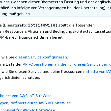
ruchs zwischen dieser übersetzten Fassung und der englisch
hließlich infolge von Verzögerungen bei der Übersetzung) ist
sung maßgeblich.
 (Dienstpräfix:
) stellt die folgenden
iotsitewise
hen Ressourcen, Aktionen und Bedingungskontextschlüssel zu
M-Berechtigungsrichtlinien bereit.
, wie Sie
diesen Service konfigurieren
.
ine Liste der
API-Operationen an, die für diesen Service verf
, wie Sie diesen Service und seine Ressourcen
mithilfe von I
srichtlinien schützen.
finiert von AWS IoT SiteWise
pen, definiert durch AWS IoT SiteWise
chlüssel für AWS IoT SiteWise