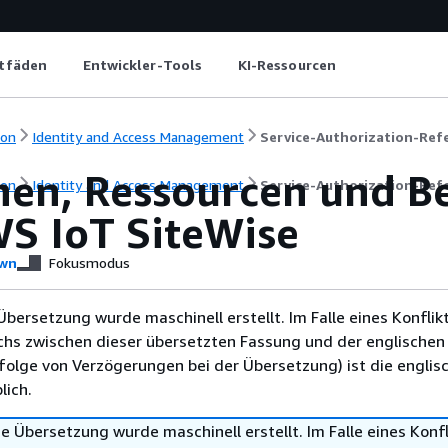
itfäden
Entwickler-Tools
KI-Ressourcen
ion
Identity and Access Management
Service-Authorization-Ref
nen, Ressourcen und B
ion
Identity and Access Management
Service-Authorization-Ref
WS IoT SiteWise
wn
Fokusmodus
Übersetzung wurde maschinell erstellt. Im Falle eines Konflik
chs zwischen dieser übersetzten Fassung und der englischen
infolge von Verzögerungen bei der Übersetzung) ist die englis
ich.
e Übersetzung wurde maschinell erstellt. Im Falle eines Konfl