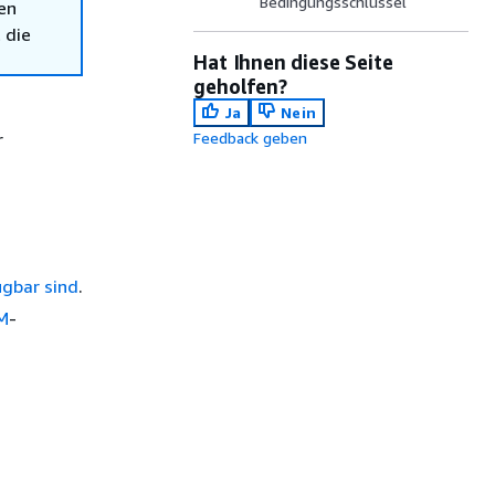
Bedingungsschlüssel
en
 die
Hat Ihnen diese Seite
geholfen?
Ja
Nein
r
Feedback geben
ügbar sind
.
AM
-