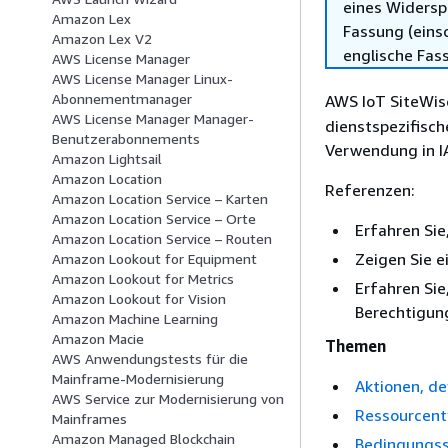
eines Widersp
Amazon Lex
Fassung (einsc
Amazon Lex V2
englische Fas
AWS License Manager
AWS License Manager Linux-
Abonnementmanager
AWS IoT SiteWise
AWS License Manager Manager-
dienstspezifisc
Benutzerabonnements
Verwendung in IA
Amazon Lightsail
Amazon Location
Referenzen:
Amazon Location Service – Karten
Amazon Location Service – Orte
Erfahren Sie
Amazon Location Service – Routen
Zeigen Sie e
Amazon Lookout for Equipment
Amazon Lookout for Metrics
Erfahren Sie
Amazon Lookout for Vision
Berechtigung
Amazon Machine Learning
Amazon Macie
Themen
AWS Anwendungstests für die
Mainframe-Modernisierung
Aktionen, de
AWS Service zur Modernisierung von
Ressourcenty
Mainframes
Amazon Managed Blockchain
Bedingungss