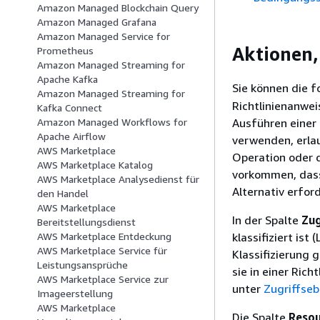
Amazon Managed Blockchain Query
Amazon Managed Grafana
Amazon Managed Service for
Aktionen,
Prometheus
Amazon Managed Streaming for
Apache Kafka
Sie können die 
Amazon Managed Streaming for
Richtlinienanwe
Kafka Connect
Ausführen einer 
Amazon Managed Workflows for
Apache Airflow
verwenden, erlau
AWS Marketplace
Operation oder 
AWS Marketplace Katalog
vorkommen, dass 
AWS Marketplace Analysedienst für
Alternativ erfor
den Handel
AWS Marketplace
In der Spalte
Zug
Bereitstellungsdienst
klassifiziert is
AWS Marketplace Entdeckung
AWS Marketplace Service für
Klassifizierung 
Leistungsansprüche
sie in einer Ric
AWS Marketplace Service zur
unter
Zugriffse
Imageerstellung
AWS Marketplace
Die Spalte
Resou