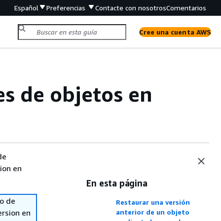
Español
Preferencias
Contacte con nosotros
Comentarios
Cree una cuenta AWS
es de objetos en
de
sion en
En esta página
so de
Restaurar una versión
ersion en
anterior de un objeto