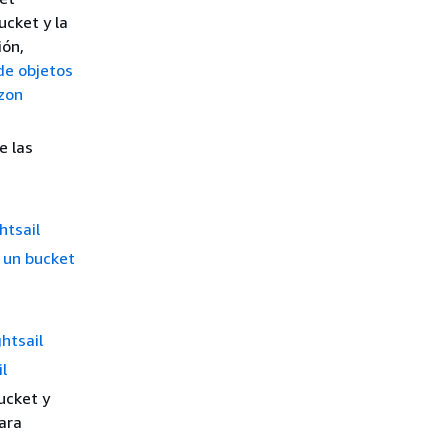
ucket y la
ión,
de objetos
azon
e las
htsail
 un bucket
htsail
l
ucket y
ara