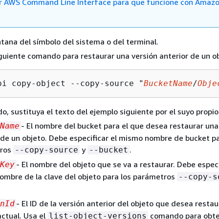
r AWS Command Line Interface para que funcione con Amaz
tana del símbolo del sistema o del terminal.
iguiente comando para restaurar una versión anterior de un ob
pi copy-object --copy-source "
BucketName
/
Obje
o, sustituya el texto del ejemplo siguiente por el suyo propio
- El nombre del bucket para el que desea restaurar una
Name
 de un objeto. Debe especificar el mismo nombre de bucket pa
ros
y
.
--copy-source
--bucket
- El nombre del objeto que se va a restaurar. Debe especi
Key
mbre de la clave del objeto para los parámetros
--copy-s
- El ID de la versión anterior del objeto que desea restau
nId
actual. Usa el
comando para obte
list-object-versions