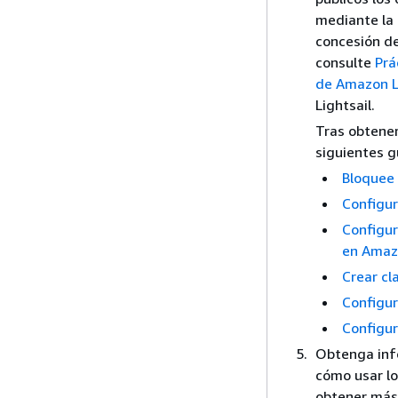
mediante la 
concesión de
consulte
Prá
de Amazon L
Lightsail.
Tras obtener
siguientes g
Bloquee 
Configur
Configur
en Amazo
Crear cl
Configur
Configur
Obtenga info
cómo usar lo
obtener más 