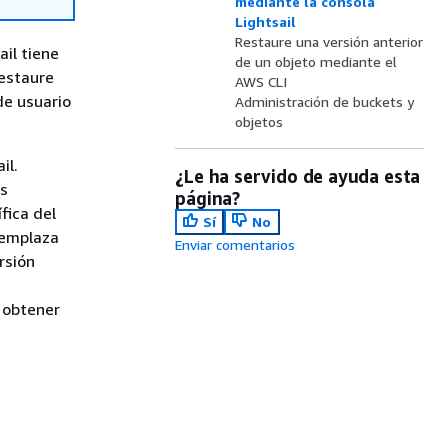
mediante la consola
Lightsail
Restaure una versión anterior
il tiene
de un objeto mediante el
Restaure
AWS CLI
de usuario
Administración de buckets y
objetos
il.
¿Le ha servido de ayuda esta
s
página?
fica del
Sí
No
eemplaza
Enviar comentarios
ersión
a obtener