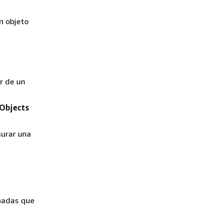
n objeto
r de un
Objects
aurar una
nadas que