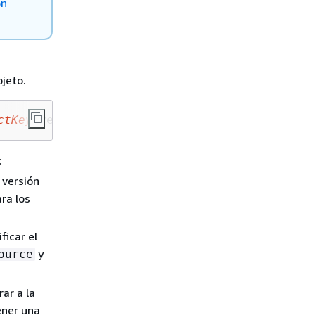
on
jeto.
ctKey
?versionId=
VersionId
" --key 
ObjectKey
 --
:
 versión
ra los
ficar el
y
ource
rar a la
ner una