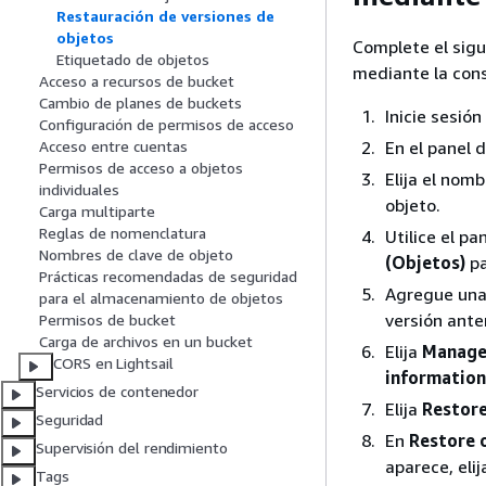
Restauración de versiones de
objetos
Complete el sigu
Etiquetado de objetos
mediante la cons
Acceso a recursos de bucket
Cambio de planes de buckets
Inicie sesió
Configuración de permisos de acceso
En el panel 
Acceso entre cuentas
Permisos de acceso a objetos
Elija el nom
individuales
objeto.
Carga multiparte
Reglas de nomenclatura
Utilice el pa
Nombres de clave de objeto
(Objetos)
pa
Prácticas recomendadas de seguridad
Agregue una 
para el almacenamiento de objetos
versión anter
Permisos de bucket
Carga de archivos en un bucket
Elija
Manage 
CORS en Lightsail
information
Servicios de contenedor
Elija
Restore
Seguridad
En
Restore 
Supervisión del rendimiento
aparece, elij
Tags