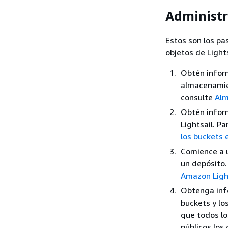
Administr
Estos son los p
objetos de Lights
Obtén inform
almacenamie
consulte
Alm
Obtén infor
Lightsail. P
los buckets 
Comience a u
un depósito.
Amazon Ligh
Obtenga inf
buckets y lo
que todos lo
públicos los