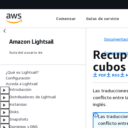
Comenzar
Guías de servicio
Documentaci
Amazon Lightsail
Recupe
Documentaci
Guía del usuario de
cubos 
¿Qué es Lightsail?
PDF
RSS
M
Configuración
Acceda a Lightsail
Introducción
Las traducciones
Distribuidores de Lightsail
conflicto entre l
inglés.
instancias
Disks
Las traduccio
Snapshots
conflicto entre
Dominios y DNS