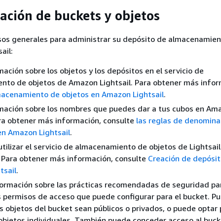
ación de buckets y objetos
asos generales para administrar su depósito de almacenamie
ail:
ación sobre los objetos y los depósitos en el servicio de
nto de objetos de Amazon Lightsail. Para obtener más infor
acenamiento de objetos en Amazon Lightsail
.
mación sobre los nombres que puedes dar a tus cubos en Am
ara obtener más información, consulte
las reglas de denomina
en Amazon Lightsail
.
tilizar el servicio de almacenamiento de objetos de Lightsai
 Para obtener más información, consulte
Creación de depósit
tsail
.
ormación sobre las prácticas recomendadas de seguridad par
s permisos de acceso que puede configurar para el bucket. P
s objetos del bucket sean públicos o privados, o puede optar 
 objetos individuales. También puede conceder acceso al buck