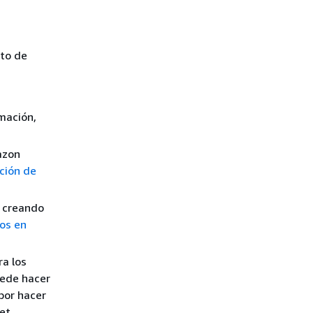
nto de
mación,
azon
ción de
l creando
os en
a los
uede hacer
por hacer
et