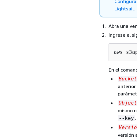
Configura
Lightsail
.
Abra una ven
Ingrese el s
aws s3a
En el comand
Bucket
anterior
parámet
Object
mismo no
.
--key
Versio
versión 