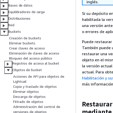
inglés.
Bases de datos
Equilibradores de carga
Si su depósito e
Distribuciones
habilitada la ve
Red
una versión ante
o errores de apli
Buckets
Creación de buckets
Puede restaurar 
Eliminar buckets
También puede u
Crear claves de acceso
Eliminación de claves de acceso
restaurar una ver
Bloqueo del acceso público
objeto en el mis
Registros de acceso al bucket
la versión actual
Objetos de bucket
actual. Para obt
Acciones de API para objetos de
Habilitación y s
Lightsail
más información
Copia y traslado de objetos
Eliminar objetos
Descarga de objetos
Filtrado de objetos
Restaurar
Administración del control de
mediante 
versiones de objetos