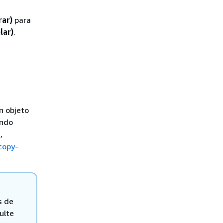
rar)
para
lar)
.
n objeto
ando
,
copy-
s de
ulte