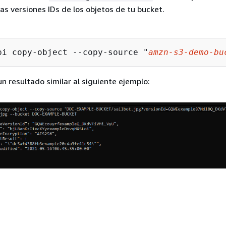
 las versiones IDs de los objetos de tu bucket.
pi copy-object --copy-source "
amzn-s3-demo-bu
un resultado similar al siguiente ejemplo: