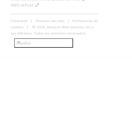
AWS re:Post
Privacidad
Términos del sitio
Preferencias de
cookies
© 2026, Amazon Web Services, Inc o
sus afiliados. Todos los derechos reservados.
Español