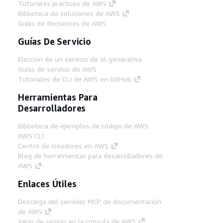
Tutoriales prácticos de AWS
Biblioteca de soluciones de AWS
Guías de decisiones de AWS
Guías De Servicio
Elección de un servicio de IA generativa
Guías de servicio de AWS
Tutoriales de CLI de AWS en GitHub
Herramientas Para
Desarrolladores
Biblioteca de ejemplos de código de AWS
AWS CLI
Centro de creadores en AWS
Blog de herramientas para desarrolladores de
AWS
Enlaces Útiles
Descarga del servidor MCP de documentación
de AWS
Inicio de sesión en la consola de AWS