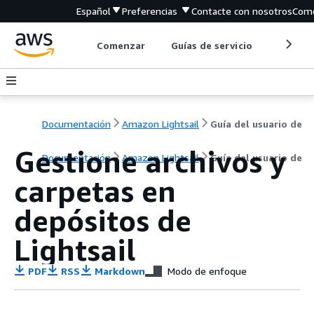
Español
Preferencias
Contacte con nosotros
Come
Comenzar
Guías de servicio
Herrami
Documentación
Amazon Lightsail
Guía del usuario de
Gestione archivos y
Documentación
Amazon Lightsail
Guía del usuario de
carpetas en
depósitos de
Lightsail
PDF
RSS
Markdown
Modo de enfoque