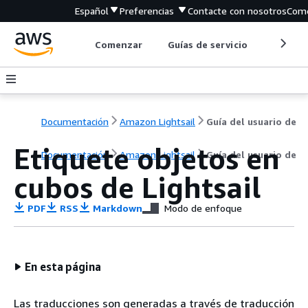
Español
Preferencias
Contacte con nosotros
Come
Comenzar
Guías de servicio
Herrami
Documentación
Amazon Lightsail
Guía del usuario de
Etiquete objetos en
Documentación
Amazon Lightsail
Guía del usuario de
cubos de Lightsail
PDF
RSS
Markdown
Modo de enfoque
En esta página
Las traducciones son generadas a través de traducción