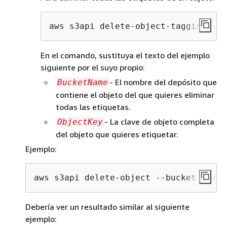
aws s3api delete-object-tagging --b
En el comando, sustituya el texto del ejemplo
siguiente por el suyo propio:
- El nombre del depósito que
BucketName
contiene el objeto del que quieres eliminar
todas las etiquetas.
- La clave de objeto completa
ObjectKey
del objeto que quieres etiquetar.
Ejemplo:
aws s3api delete-object --bucket 
amzn-
Debería ver un resultado similar al siguiente
ejemplo: