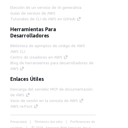
Elección de un servicio de IA generativa
Guías de servicio de AWS
Tutoriales de CLI de AWS en GitHub
Herramientas Para
Desarrolladores
Biblioteca de ejemplos de código de AWS
AWS CLI
Centro de creadores en AWS
Blog de herramientas para desarrolladores de
AWS
Enlaces Útiles
Descarga del servidor MCP de documentación
de AWS
Inicio de sesión en la consola de AWS
AWS re:Post
Privacidad
Términos del sitio
Preferencias de
cookies
© 2026, Amazon Web Services, Inc o