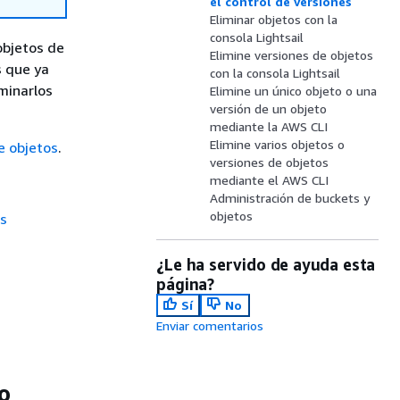
el control de versiones
Eliminar objetos con la
consola Lightsail
objetos de
Elimine versiones de objetos
s que ya
con la consola Lightsail
iminarlos
Elimine un único objeto o una
versión de un objeto
mediante la AWS CLI
Elimine varios objetos o
 objetos
.
versiones de objetos
mediante el AWS CLI
Administración de buckets y
objetos
es
¿Le ha servido de ayuda esta
página?
Sí
No
Enviar comentarios
o