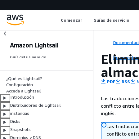
Comenzar
Guías de servicio
Documentaci
Amazon Lightsail
Elimin
Documentaci
Guía del usuario de
almac
¿Qué es Lightsail?
PDF
RSS
M
Configuración
Acceda a Lightsail
Introducción
Las traducciones
Distribuidores de Lightsail
conflicto entre l
inglés.
instancias
Disks
Las traduccio
Snapshots
conflicto entre
Dominios y DNS