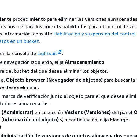
iente procedimiento para eliminar las versiones almacenada
 es posible para los buckets habilitados para el control de ver
s información, consulte
Habilitación y suspensión del control
etos en un bucket
.
n en la consola de
Lightsail
.
de navegación izquierdo, elija
Almacenamiento
.
bre del bucket del que desea eliminar los objetos.
nel
Objects browser (Navegador de objetos)
para buscar la 
ue desea eliminar.
marca de verificación junto al objeto para el que desea elimi
nteriores almacenadas.
(Administrar)
en la sección
Vesions (Versiones)
del panel
O
 (Información del objeto)
y, a continuación, elija Manage
).
dministración de versiones de objetos almacenados
que a