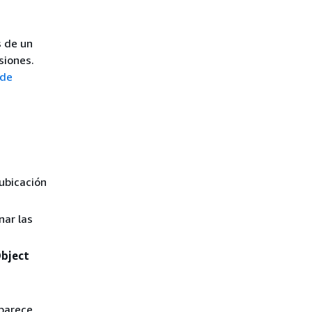
s de un
siones.
 de
ubicación
nar las
bject
parece,