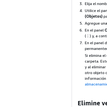
Elija el nom
Utilice el pa
(Objetos)
pa
Agregue una 
En el panel
O
(⋮) y, a cont
En el panel 
permanenteme
Si elimina e
carpeta. Est
y al elimina
otro objeto 
información 
almacenamie
Elimine v