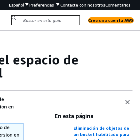
Español
Preferencias
Contacte con nosotros
Comentarios
Cree una cuenta AWS
el espacio de
l
de
sion en
En esta página
so de
Eliminación de objetos de
ersion en
un bucket habilitado para