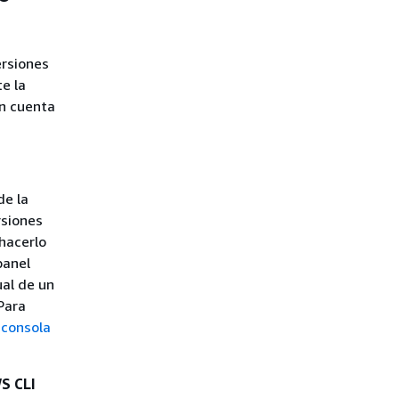
ersiones
e la
en cuenta
e la
rsiones
 hacerlo
 panel
ual de un
 Para
 consola
WS CLI