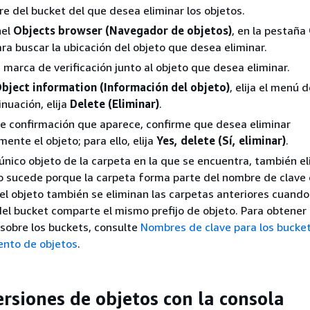
bre del bucket del que desea eliminar los objetos.
nel
Objects browser (Navegador de objetos)
, en la pestaña
ra buscar la ubicación del objeto que desea eliminar.
marca de verificación junto al objeto que desea eliminar.
bject information (Información del objeto)
, elija el menú 
inuación, elija
Delete (Eliminar)
.
de confirmación que aparece, confirme que desea eliminar
nte el objeto; para ello, elija
Yes, delete (Sí, eliminar)
.
l único objeto de la carpeta en la que se encuentra, también el
o sucede porque la carpeta forma parte del nombre de clave 
r el objeto también se eliminan las carpetas anteriores cuand
del bucket comparte el mismo prefijo de objeto. Para obtener
sobre los buckets, consulte
Nombres de clave para los bucke
nto de objetos
.
ersiones de objetos con la consola