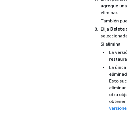
agregue una 
eliminar.
También pued
Elija
Delete 
seleccionada
Si elimina:
La versi
restaura
La única 
eliminad
Esto suc
eliminar
otro obj
obtener
versione