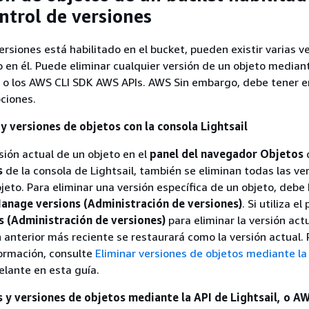
ntrol de versiones
versiones está habilitado en el bucket, pueden existir varias v
 en él. Puede eliminar cualquier versión de un objeto mediant
l o los AWS CLI SDK AWS APIs. AWS Sin embargo, debe tener 
pciones.
y versiones de objetos con la consola Lightsail
rsión actual de un objeto en el
panel del navegador Objetos
d
s
de la consola de Lightsail, también se eliminan todas las ve
bjeto. Para eliminar una versión específica de un objeto, debe
anage versions (Administración de versiones)
. Si utiliza el
 (Administración de versiones)
para eliminar la versión act
n anterior más reciente se restaurará como la versión actual.
ormación, consulte
Eliminar versiones de objetos mediante la
lante en esta guía.
s y versiones de objetos mediante la API de Lightsail, o A