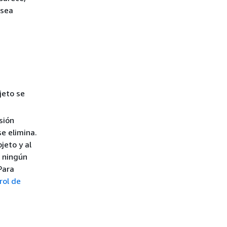
esea
jeto se
sión
se elimina.
jeto y al
o ningún
Para
rol de