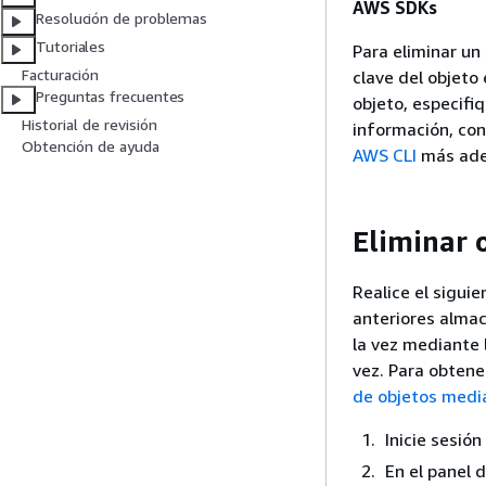
AWS SDKs
Resolución de problemas
Tutoriales
Para eliminar un
Facturación
clave del objeto 
Preguntas frecuentes
objeto, especifi
Historial de revisión
información, co
Obtención de ayuda
AWS CLI
más adel
Eliminar o
Realice el sigui
anteriores almac
la vez mediante l
vez. Para obten
de objetos medi
Inicie sesió
En el panel 