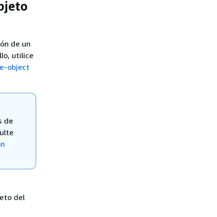
bjeto
ión de un
o, utilice
e-object
s de
ulte
on
eto del