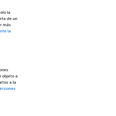
olo la
reta de un
er más
nte la
iones
n objeto a
etos a la
versiones