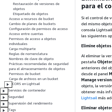
Restauración de versiones de
para el co
objetos
Etiquetado de objetos
Si el control de 
Acceso a recursos de bucket
del mismo objeto
Cambio de planes de buckets
Configuración de permisos de acceso
consola Lightsai
Acceso entre cuentas
las siguientes o
Permisos de acceso a objetos
individuales
Elimine objetos 
Carga multiparte
Reglas de nomenclatura
Al eliminar la ve
Nombres de clave de objeto
pestaña
Objeto
Prácticas recomendadas de seguridad
anteriores del o
para el almacenamiento de objetos
desde el panel
M
Permisos de bucket
Carga de archivos en un bucket
Manage versions
CORS en Lightsail
objeto, la versió
Servicios de contenedor
obtener más inf
Seguridad
Lightsail
más ade
Supervisión del rendimiento
Eliminar objeto
Tags