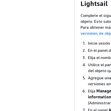
Lightsail
Complete el sigu
objeto. Esto solo
Para obtener má
versiones de obj
Inicie sesió
En el panel 
Elija el nom
Utilice el pa
del objeto q
Agregue una 
versiones a
Elija
Manage 
information
(Administrar
En el panel
A