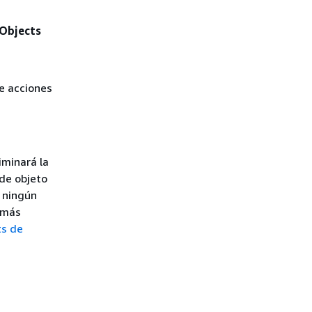
Objects
de acciones
iminará la
de objeto
o ningún
 más
ts de