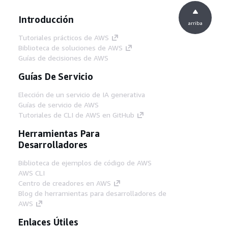
Introducción
arriba
Tutoriales prácticos de AWS
Biblioteca de soluciones de AWS
Guías de decisiones de AWS
Guías De Servicio
Elección de un servicio de IA generativa
Guías de servicio de AWS
Tutoriales de CLI de AWS en GitHub
Herramientas Para
Desarrolladores
Biblioteca de ejemplos de código de AWS
AWS CLI
Centro de creadores en AWS
Blog de herramientas para desarrolladores de
AWS
Enlaces Útiles