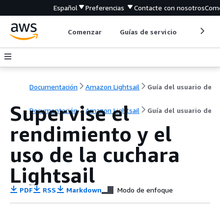
Español
Preferencias
Contacte con nosotros
Come
Comenzar
Guías de servicio
Herrami
Documentación
Amazon Lightsail
Guía del usuario de
Supervise el
Documentación
Amazon Lightsail
Guía del usuario de
rendimiento y el
uso de la cuchara
Lightsail
PDF
RSS
Markdown
Modo de enfoque