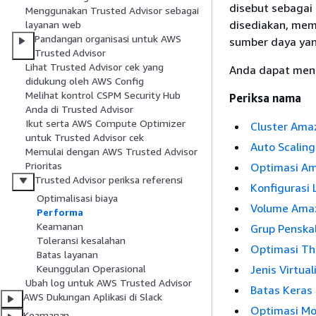
disebut sebagai
Menggunakan Trusted Advisor sebagai
disediakan, mem
layanan web
Pandangan organisasi untuk AWS
sumber daya yan
Trusted Advisor
Lihat Trusted Advisor cek yang
Anda dapat meng
didukung oleh AWS Config
Melihat kontrol CSPM Security Hub
Periksa nama
Anda di Trusted Advisor
Ikut serta AWS Compute Optimizer
Cluster Ama
untuk Trusted Advisor cek
Auto Scalin
Memulai dengan AWS Trusted Advisor
Prioritas
Optimasi Am
Trusted Advisor periksa referensi
Konfigurasi
Optimalisasi biaya
Volume Amaz
Performa
Keamanan
Grup Penska
Toleransi kesalahan
Optimasi Th
Batas layanan
Jenis Virtual
Keunggulan Operasional
Ubah log untuk AWS Trusted Advisor
Batas Keras
AWS Dukungan Aplikasi di Slack
Optimasi M
Keamanan