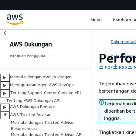
Mulai
Panduan l
Dokumentas
AWS Dukungan
Perfo
Dokumentas
Panduan Pengguna
PDF
RSS
M
Memulai dengan AWS Dukungan
Terjemahan dise
Menggunakan Agen AWS DevOps
bertentangan den
Tentang Support Center Console API
Tentang AWS Dukungan API
Terjemahan di
AWS Dukungan Rencana
diberikan ber
AWS Trusted Advisor
Inggris.
Memulai dengan Trusted Advisor
Rekomendasi
Tingkatkan kine
Memulai dengan Trusted Advisor API