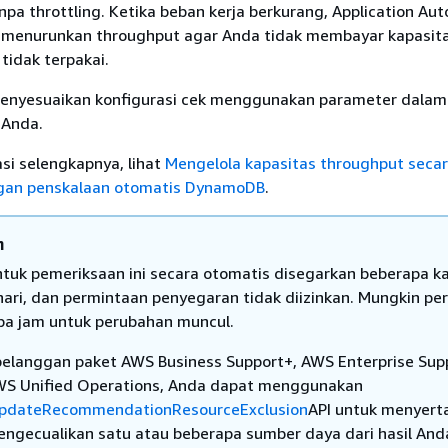
pa throttling. Ketika beban kerja berkurang, Application Aut
t menurunkan throughput agar Anda tidak membayar kapasit
tidak terpakai.
enyesuaikan konfigurasi cek menggunakan parameter dala
 Anda.
si selengkapnya, lihat
Mengelola kapasitas throughput seca
gan penskalaan otomatis DynamoDB
.
n
ntuk pemeriksaan ini secara otomatis disegarkan beberapa ka
hari, dan permintaan penyegaran tidak diizinkan. Mungkin per
pa jam untuk perubahan muncul.
elanggan paket AWS Business Support+, AWS Enterprise Sup
WS Unified Operations, Anda dapat menggunakan
pdateRecommendationResourceExclusion
API untuk menyert
ngecualikan satu atau beberapa sumber daya dari hasil And