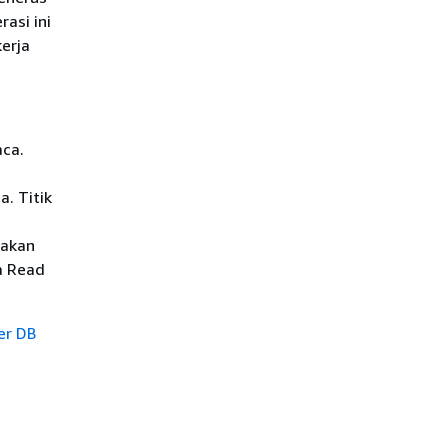
asi ini
erja
aca.
. Titik
lakan
a Read
er DB