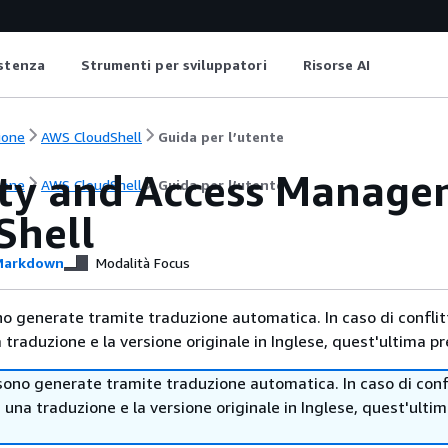
istenza
Strumenti per sviluppatori
Risorse AI
ione
AWS CloudShell
Guida per l’utente
ity and Access Manag
ione
AWS CloudShell
Guida per l’utente
Shell
arkdown
Modalità Focus
no generate tramite traduzione automatica. In caso di conflitt
traduzione e la versione originale in Inglese, quest'ultima pr
sono generate tramite traduzione automatica. In caso di confl
i una traduzione e la versione originale in Inglese, quest'ulti