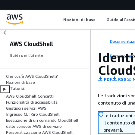
Nozioni di base
Guide all'ass
Documentaz
AWS CloudShell
Ident
Documentaz
Guida per l’utente
Cloud
Che cos'è AWS CloudShell?
PDF
RSS
M
Nozioni di base
Tutorial
Le traduzioni so
AWS CloudShell Concetti
Funzionalità di accessibilità
contenuto di una 
Gestisci i servizi AWS
Ingresso CLI Kiro CloudShell
Le traduzioni 
Esecuzione di un comando CloudShell
il contenuto d
dalle console AWS di servizio
prevarrà.
Personalizzazione AWS CloudShell