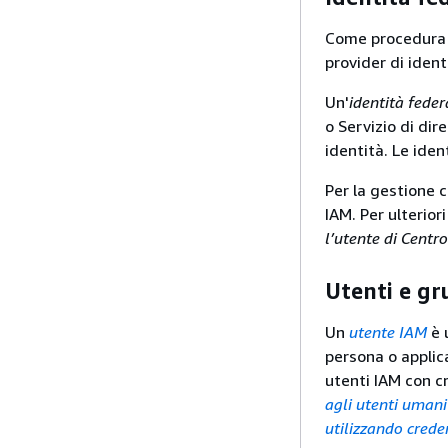
Come procedura o
provider di iden
Un'
identità feder
o Servizio di dir
identità. Le ide
Per la gestione c
IAM. Per ulterior
l’utente di Centr
Utenti e gr
Un
utente IAM
è 
persona o applic
utenti IAM con c
agli utenti umani
utilizzando cred