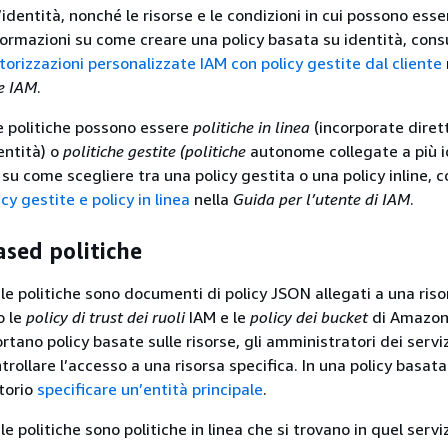
’identità, nonché le risorse e le condizioni in cui possono esse
formazioni su come creare una policy basata su identità, cons
torizzazioni personalizzate IAM con policy gestite dal cliente
te IAM
.
e politiche possono essere
politiche in linea
(incorporate dire
entità) o
politiche gestite (politiche
autonome collegate a più i
su come scegliere tra una policy gestita o una policy inline, 
cy gestite e policy in linea
nella
Guida per l’utente di IAM
.
sed politiche
e politiche sono documenti di policy JSON allegati a una risor
o le
policy di trust dei ruoli
IAM e le
policy dei bucket
di Amazon 
rtano policy basate sulle risorse, gli amministratori dei serv
ntrollare l’accesso a una risorsa specifica. In una policy basata
atorio
specificare un’entità principale
.
 politiche sono politiche in linea che si trovano in quel servi