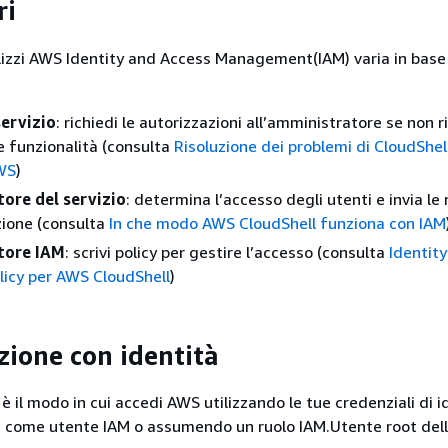
ri
tilizzi AWS Identity and Access Management(IAM) varia in base
servizio
: richiedi le autorizzazioni all’amministratore se non r
e funzionalità (consulta
Risoluzione dei problemi di CloudShel
WS
)
ore del servizio
: determina l’accesso degli utenti e invia le 
zione (consulta
In che modo AWS CloudShell funziona con IAM
tore IAM
: scrivi policy per gestire l’accesso (consulta
Identit
licy per AWS CloudShell
)
zione con identità
è il modo in cui accedi AWS utilizzando le tue credenziali di i
i come utente IAM o assumendo un ruolo IAM.Utente root del