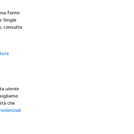
una fonte
e Single
o, consulta
ture
ata
utente
sigliamo
vità che
redenziali