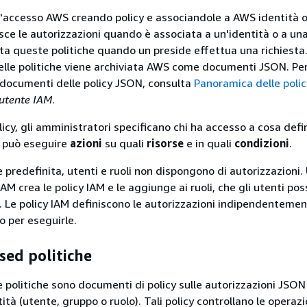
 l'accesso AWS creando policy e associandole a AWS identità o
isce le autorizzazioni quando è associata a un'identità o a un
ta queste politiche quando un preside effettua una richiesta.
lle politiche viene archiviata AWS come documenti JSON. Pe
 documenti delle policy JSON, consulta
Panoramica delle poli
’utente IAM
.
licy, gli amministratori specificano chi ha accesso a cosa def
può eseguire
azioni
su quali
risorse
e in quali
condizioni
.
 predefinita, utenti e ruoli non dispongono di autorizzazioni.
M crea le policy IAM e le aggiunge ai ruoli, che gli utenti po
 Le policy IAM definiscono le autorizzazioni indipendentemen
o per eseguirle.
sed politiche
e politiche sono documenti di policy sulle autorizzazioni JSON
tità (utente, gruppo o ruolo). Tali policy controllano le operazi