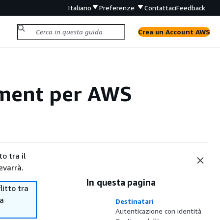
Italiano
Preferenze
Contattaci
Feedback
Crea un Account AWS
ement per AWS
o tra il
evarrà.
In questa pagina
itto tra
ma
Destinatari
Autenticazione con identità