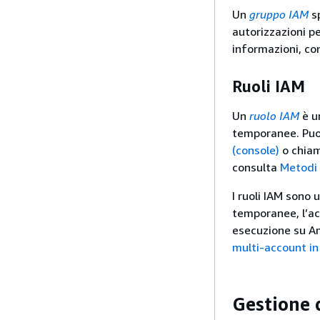
Un
gruppo IAM
sp
autorizzazioni pe
informazioni, co
Ruoli IAM
Un
ruolo IAM
è un
temporanee. Puo
(console)
o chiam
consulta
Metodi 
I ruoli IAM sono 
temporanee, l’acc
esecuzione su A
multi-account in
Gestione 