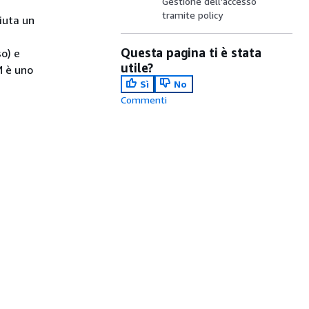
Gestione dell’accesso
tramite policy
iuta un
Questa pagina ti è stata
o) e
utile?
M è uno
Sì
No
Commenti