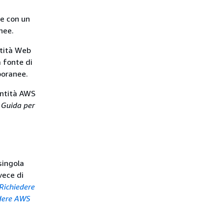
ne con un
nee.
ntità Web
a fonte di
poranee.
dentità AWS
a
Guida per
singola
vece di
Richiedere
edere AWS