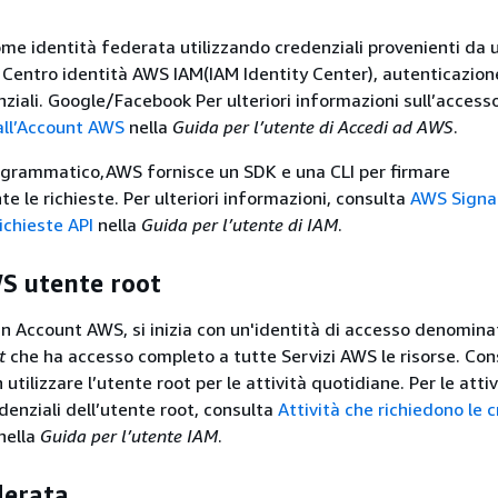
me identità federata utilizzando credenziali provenienti da 
 Centro identità AWS IAM(IAM Identity Center), autenticazion
ziali. Google/Facebook Per ulteriori informazioni sull’access
ll’Account AWS
nella
Guida per l’utente di Accedi ad AWS
.
ogrammatico,AWS fornisce un SDK e una CLI per firmare
e le richieste. Per ulteriori informazioni, consulta
AWS Signa
richieste API
nella
Guida per l’utente di IAM
.
S utente root
n Account AWS, si inizia con un'identità di accesso denomin
t
che ha accesso completo a tutte Servizi AWS le risorse. Con
utilizzare l’utente root per le attività quotidiane. Per le atti
denziali dell’utente root, consulta
Attività che richiedono le c
nella
Guida per l’utente IAM
.
derata