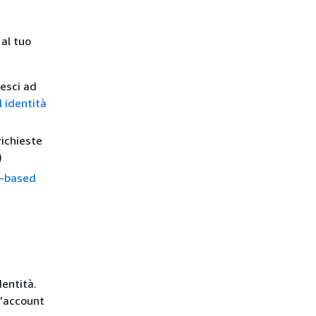
 al tuo
iesci ad
l identità
richieste
)
y-based
dentità.
l’account