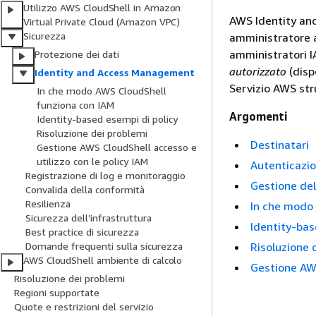
Utilizzo AWS CloudShell in Amazon
AWS Identity an
Virtual Private Cloud (Amazon VPC)
Sicurezza
amministratore a 
amministratori I
Protezione dei dati
autorizzato
(dispo
Identity and Access Management
Servizio AWS str
In che modo AWS CloudShell
funziona con IAM
Argomenti
Identity-based esempi di policy
Risoluzione dei problemi
Destinatari
Gestione AWS CloudShell accesso e
utilizzo con le policy IAM
Autenticazio
Registrazione di log e monitoraggio
Gestione del
Convalida della conformità
Resilienza
In che modo
Sicurezza dell’infrastruttura
Identity-bas
Best practice di sicurezza
Risoluzione 
Domande frequenti sulla sicurezza
AWS CloudShell ambiente di calcolo
Gestione AWS
Risoluzione dei problemi
Regioni supportate
Quote e restrizioni del servizio