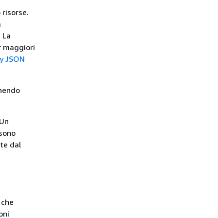
 risorse.
a
 La
r maggiori
cy JSON
inendo
 Un
ssono
te dal
 che
oni