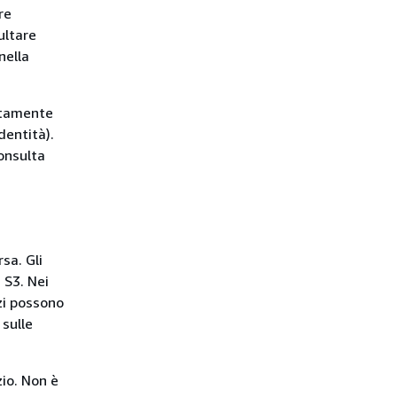
re
ultare
nella
ttamente
dentità).
consulta
sa. Gli
S3. Nei
izi possono
 sulle
zio. Non è