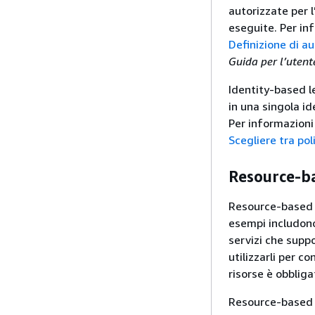
autorizzate per l
eseguite. Per in
Definizione di au
Guida per l’uten
Identity-based l
in una singola id
Per informazioni 
Scegliere tra poli
Resource-ba
Resource-based l
esempi includon
servizi che suppo
utilizzarli per co
risorse è obblig
Resource-based le