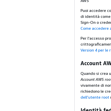
AWS
Puoi accedere co
di identità come
Sign-On o creden
Come accedere a
Per l'accesso pr
crittograficament
Version 4 per le 
Account AW
Quando si crea u
Account AWS roo
vivamente di non 
richiedono le cre
dell’utente root
Identità fe