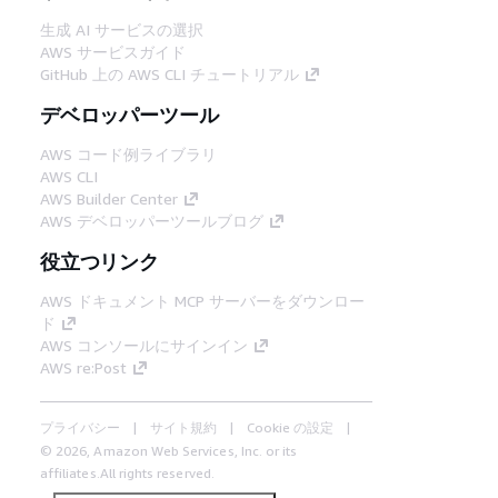
生成 AI サービスの選択
AWS サービスガイド
GitHub 上の AWS CLI チュートリアル
デベロッパーツール
AWS コード例ライブラリ
AWS CLI
AWS Builder Center
AWS デベロッパーツールブログ
役立つリンク
AWS ドキュメント MCP サーバーをダウンロー
ド
AWS コンソールにサインイン
AWS re:Post
プライバシー
サイト規約
Cookie の設定
© 2026, Amazon Web Services, Inc. or its
affiliates.All rights reserved.