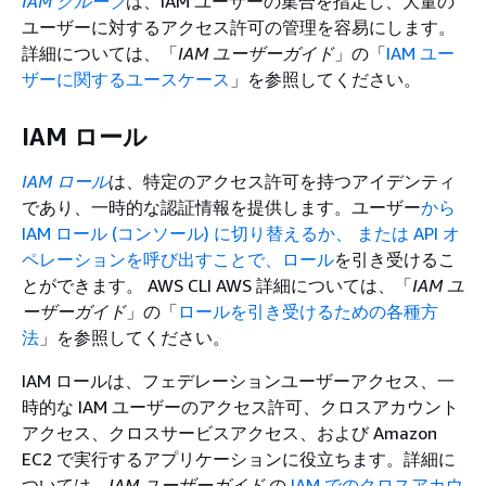
IAM グループ
は、IAM ユーザーの集合を指定し、大量の
ユーザーに対するアクセス許可の管理を容易にします。
詳細については、「
IAM ユーザーガイド
」の「
IAM ユー
ザーに関するユースケース
」を参照してください。
IAM ロール
IAM ロール
は、特定のアクセス許可を持つアイデンティ
であり、一時的な認証情報を提供します。ユーザー
から
IAM ロール (コンソール) に切り替えるか、 または API オ
ペレーションを呼び出すことで、ロール
を引き受けるこ
とができます。 AWS CLI AWS 詳細については、「
IAM ユ
ーザーガイド
」の「
ロールを引き受けるための各種方
法
」を参照してください。
IAM ロールは、フェデレーションユーザーアクセス、一
時的な IAM ユーザーのアクセス許可、クロスアカウント
アクセス、クロスサービスアクセス、および Amazon
EC2 で実行するアプリケーションに役立ちます。詳細に
ついては、
IAM ユーザーガイド
の
IAM でのクロスアカウ