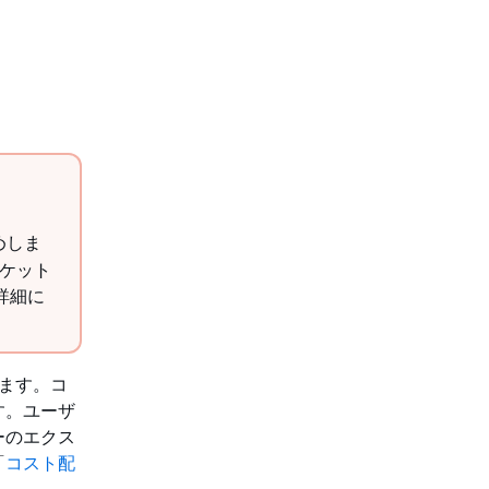
めしま
バケット
詳細に
れます。コ
す。ユーザ
ローのエクス
「
コスト配