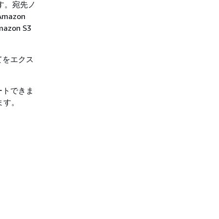
ます。宛先ノ
azon
on S3
べてをエクス
ートできま
います。