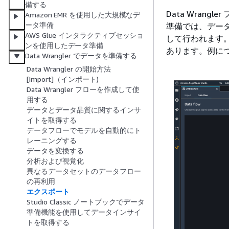
備する
Data Wran
Amazon EMR を使用した大規模なデ
ータ準備
準備では、データ
AWS Glue インタラクティブセッショ
して行われます
ンを使用したデータ準備
あります。例に
Data Wrangler でデータを準備する
Data Wrangler の開始方法
[Import]（インポート)
Data Wrangler フローを作成して使
用する
データとデータ品質に関するインサ
イトを取得する
データフローでモデルを自動的にト
レーニングする
データを変換する
分析および視覚化
異なるデータセットのデータフロー
の再利用
エクスポート
Studio Classic ノートブックでデータ
準備機能を使用してデータインサイ
トを取得する