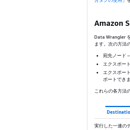
分タグの使用
」
Amazon
Data Wran
ます。次の方法
宛先ノード –
エクスポート先
エクスポート
ポートでき
これらの各方法
Destinati
実行した一連のデ