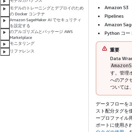
モデルガバナンス
Amazon S3
モデルのトレーニングとデプロイのため
の Docker コンテナ
Pipelines
Amazon SageMaker AI でセキュリティ
Amazon Sage
を設定する
のアルゴリズムとパッケージ AWS
Python コー
Marketplace
モニタリング
重要
リファレンス
Data W
AmazonS
す。管理ポリ
へのアク
ついては
データフローをエ
スト配分タグを
ープロファイル用に
ポートに使用さ