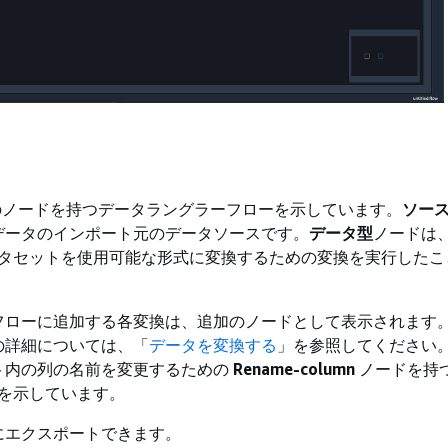
つのノードを持つデータラングラーフローを示しています。
ソース
データのインポート元のデータソースです。
データ型
ノードは、
 がデータセットを使用可能な形式に変換するための変換を実行した
gler フローに追加する各変換は、追加のノードとして表示されま
の詳細については、「
データを変換する
」を参照してください
ト内の列の名前を変更するための
Rename-column
ノードを持つ 
フローを示しています。
にエクスポートできます。