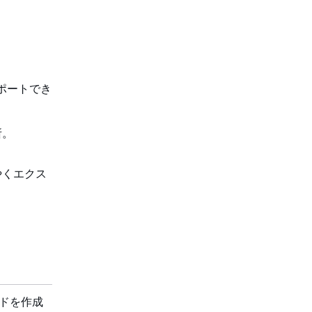
スポートでき
所。
やくエクス
ードを作成