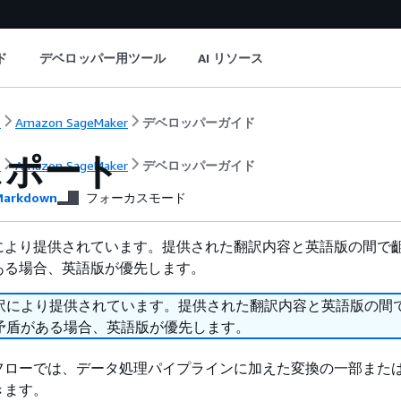
ド
デベロッパー用ツール
AI リソース
ト
Amazon SageMaker
デベロッパーガイド
スポート
ト
Amazon SageMaker
デベロッパーガイド
arkdown
フォーカスモード
により提供されています。提供された翻訳内容と英語版の間で
ある場合、英語版が優先します。
訳により提供されています。提供された翻訳内容と英語版の間
矛盾がある場合、英語版が優先します。
gler フローでは、データ処理パイプラインに加えた変換の一部ま
きます。