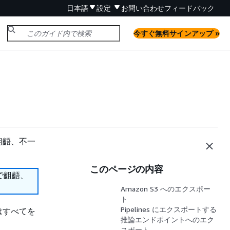
日本語
設定
お問い合わせ
フィードバック
今すぐ無料サインアップ »
齟齬、不一
このページの内容
で齟齬、
Amazon S3 へのエクスポー
ト
Pipelines にエクスポートする
たはすべてを
推論エンドポイントへのエク
スポート