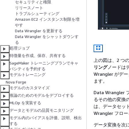
セキュリティと権限
リリースノート
トラブルシューティング
Amazon EC2 インスタンス制限を増
やす
Data Wrangler を更新する
Data Wrangler をシャットダウンす
る
処理ジョブ
特徴量を作成、保存、共有する
上の図は、2 
SageMaker トレーニングプランでキャ
リング
ノードは
パシティを予約する
Wrangler
モデルトレーニング
ます。
Nova Forge
モデルのカスタマイズ
Data Wran
推論のためのモデルをデプロイする
るその他の変換
MLOp を実装する
は、データセッ
データとモデルの品質モニタリング
Wrangler 
モデル内のバイアスを評価、説明、検出
する
データ変換を次