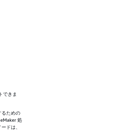
ートできま
するための
Maker 処
ノードは、