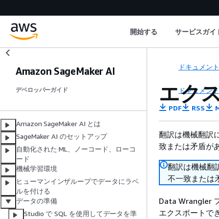
開始する
サービスガイ
ドキュメン
Amazon SageMaker AI
エク
ドキュメン
デベロッパーガイド
PDF
RSS
M
Amazon SageMaker AI とは
翻訳は機械翻訳
SageMaker AI のセットアップ
致または矛盾が
自動化された ML、ノーコード、ローコ
ード
翻訳は機械翻
機械学習環境
不一致または
ヒューマンインザループでデータにラベ
ルを付ける
Data Wran
データの準備
エクスポートで
Studio で SQL を使用してデータを準