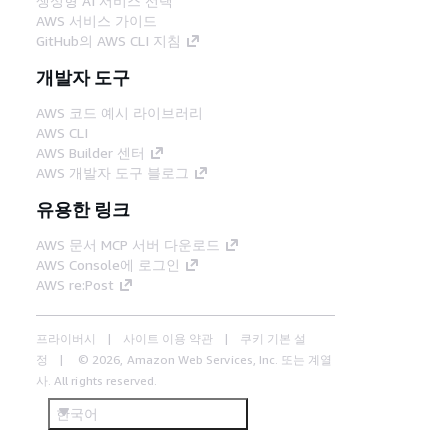
생성형 AI 서비스 선택
AWS 서비스 가이드
GitHub의 AWS CLI 지침
개발자 도구
AWS 코드 예시 라이브러리
AWS CLI
AWS Builder 센터
AWS 개발자 도구 블로그
유용한 링크
AWS 문서 MCP 서버 다운로드
AWS Console에 로그인
AWS re:Post
프라이버시
사이트 이용 약관
쿠키 기본 설
정
© 2026, Amazon Web Services, Inc. 또는 계열
사. All rights reserved.
한국어