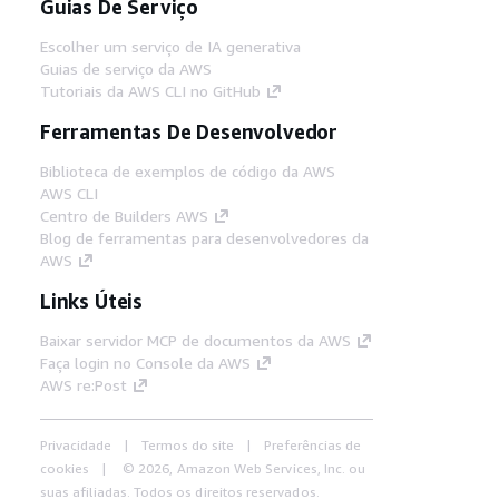
Guias De Serviço
Escolher um serviço de IA generativa
Guias de serviço da AWS
Tutoriais da AWS CLI no GitHub
Ferramentas De Desenvolvedor
Biblioteca de exemplos de código da AWS
AWS CLI
Centro de Builders AWS
Blog de ferramentas para desenvolvedores da
AWS
Links Úteis
Baixar servidor MCP de documentos da AWS
Faça login no Console da AWS
AWS re:Post
Privacidade
Termos do site
Preferências de
cookies
© 2026, Amazon Web Services, Inc. ou
suas afiliadas. Todos os direitos reservados.