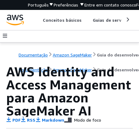
Português
Preferências
Entre em contato conosco
F
Conceitos básicos
Guias de serviço
Documentação
Amazon SageMaker
AWS Identity and
Documentação
Amazon SageMaker
Guia do desenvolve
Access Management
para Amazon
SageMaker AI
PDF
RSS
Markdown
Modo de foco