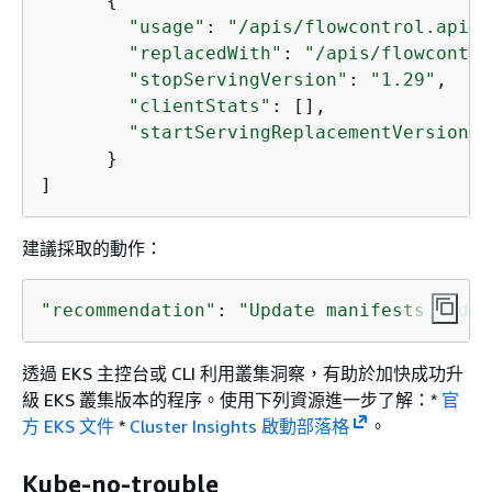
{
"usage"
: 
"/apis/flowcontrol.apise
"replacedWith"
: 
"/apis/flowcontro
"stopServingVersion"
: 
"1.29"
,

"clientStats"
: [],

"startServingReplacementVersion"
:
      }

]
建議採取的動作：
"recommendation"
: 
"Update manifests and A
透過 EKS 主控台或 CLI 利用叢集洞察，有助於加快成功升
級 EKS 叢集版本的程序。使用下列資源進一步了解：*
官
方 EKS 文件
*
Cluster Insights 啟動部落格
。
Kube-no-trouble