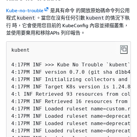
Kube-no-trouble
是具有命令 的開放原始碼命令列公用
程式
。當您在沒有任何引數
的情況下執
kubent
kubent
行 時，它會使用您目前的 KubeConfig 內容並掃描叢集，
並使用要棄用和移除APIs 列印報告。
kubent

4:17PM INF >>> Kube No Trouble 
`kubent`
 <
4:17PM INF version 0.7.0 (git sha d1bb4e5
4:17PM INF Initializing collectors and re
4:17PM INF Target K8s version is 1.24.8-e
4:l INF Retrieved 93 resources from colle
4:17PM INF Retrieved 16 resources from co
4:17PM INF Loaded ruleset name=custom.reg
4:17PM INF Loaded ruleset name=deprecated
4:17PM INF Loaded ruleset name=deprecated
4:17PM INF Loaded ruleset name=deprecated