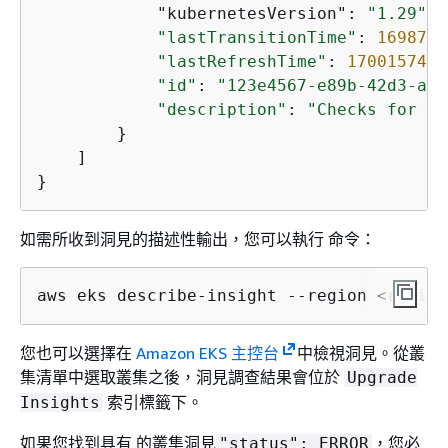
            "kubernetesVersion": 
"1.29"
,

"lastTransitionTime"
: 
1698774
"lastRefreshTime"
: 
1700157422
"id"
: 
"123e4567-e89b-42d3-a45
"description"
: 
"Checks for us
        }

    ]

}
如需所收到洞見的描述性輸出，您可以執行 命令：
aws eks describe-insight --region 
<
region
您也可以選擇在
Amazon EKS 主控台
中檢視洞見。從叢
集清單中選取叢集之後，洞見調查結果會位於
Upgrade
索引標籤下。
Insights
如果您找到具有 的叢集洞見
，您必
"status": ERROR