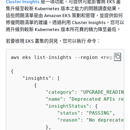
Cluster Insights
是一項功能，可提供可能影響將 EKS 叢
集升級至較新 Kubernetes 版本之能力的問題調查結果。
這些問題清單是由 Amazon EKS 策劃和管理，並提供如何
修復問題清單的建議。透過利用 Cluster Insights，您可以
將升級到較新 Kubernetes 版本所花費的精力降至最低。
若要檢視 EKS 叢集的洞見，您可以執行 命令：
aws eks list-insights --region <region-
co
{
    "insights": [

{
"category"
: 
"UPGRADE_READINES
"name"
: 
"Deprecated APIs remo
"insightStatus"
: 
{
"status"
: 
"PASSING"
,

"reason"
: 
"No deprecated 
            },
