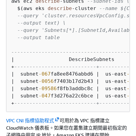
aws ec2 
describe
-
subnets 
--subnet-ids \
  $(aws eks 
describe
-
cluster 
--name $
{
CLU
--query 'cluster.resourcesVpcConfig.sub
--output text) \
--query 'Subnets[*].[SubnetId,Availabil
--output table
-----------------------------------------
|
                  DescribeSubnets       
+
---------------------------+------------
|
  subnet
-067
fa8ee8476abbd6 
|
  us
-
east
-1
a
|
  subnet
-0056
f7403b17d2b43 
|
  us
-
east
-1
b
|
  subnet
-09586
f8fb3addbc8c 
|
  us
-
east
-1
a
|
  subnet
-047
f3d276a22c6bce 
|
  us
-
east
-1
b
+
---------------------------+------------
VPC CNI 指標協助程式
可用於為 VPC 指標建立
CloudWatch 儀表板。如果您在叢集建立期間最初指定的
子網路中用完 IP 地址，Amazon EKS 建議在開始