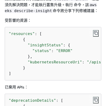
須先解決問題，才能執行叢集升級。執行 命令，該
aws
命令將分享下列修補建議：
eks describe-insight
受影響的資源：
"resources"
: [

{
"insightStatus"
: 
{
"status"
: 
"ERROR"
        },

"kubernetesResourceUri"
: 
"/apis/p
      }

]
已棄用 APIs：
"deprecationDetails"
: [
