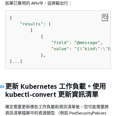
如果已棄用的 APIs中，這將輸出行：
{
"results"
: [

        [

{
"field"
: 
"@message"
,

"value"
: 
"
{
\"
kind
\"
:
\"
Eve
            },

[
...
]
更新 Kubernetes 工作負載。使用
kubectl-convert 更新資訊清單
確定需要更新哪些工作負載和資訊清單後，您可能需要將
資訊清單檔案中的資源類型 （例如 PodSecurityPolicies