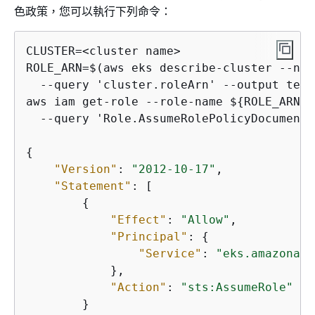
色政策，您可以執行下列命令：
CLUSTER=<cluster name>

ROLE_ARN=$(aws eks describe-cluster --nam
  --query 'cluster.roleArn' --output text)
aws iam get-role --role-name $
{
ROLE_ARN##
  --query 'Role.AssumeRolePolicyDocument'

{
"Version"
: 
"2012-10-17"
,

"Statement"
: [

{
"Effect"
: 
"Allow"
,

"Principal"
: 
{
"Service"
: 
"eks.amazonaws
            },

"Action"
: 
"sts:AssumeRole"
        }
