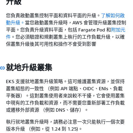
升級
您負責啟動叢集控制平面和資料平面的升級。
了解如何啟
動升級。
當您啟動叢集升級時，AWS 會管理升級叢集控制
平面。您負責升級資料平面，包括 Fargate Pod 和
附加元
件
。您必須驗證和規劃叢集上執行的工作負載升級，以確
保叢集升級後其可用性和操作不會受到影響
就地升級叢集
EKS 支援就地叢集升級策略。這可維護叢集資源，並保持
叢集組態的一致性 （例如 API 端點、OIDC、ENIs、負載
平衡器）。這對叢集使用者來說較不干擾，它會使用叢集
中現有的工作負載和資源，而不需要您重新部署工作負載
或遷移外部資源 （例如 DNS、儲存）。
執行就地叢集升級時，請務必注意一次只能執行一個次要
版本升級 （例如，從 1.24 到 1.25)。