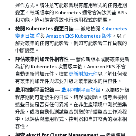
運作方式。請注意可能影響現有應用程式的任何近期
變更。較新版本的 Kubernetes 通常會淘汰某些 APIs
和功能，這可能會導致執行應用程式的問題。
檢閱 Kubernetes 變更日誌
— 徹底檢閱
Kubernetes
變更日誌
與
Amazon EKS Kubernetes 版本
，以了
解對叢集的任何可能影響，例如可能影響工作負載的
中斷變更。
評估叢集附加元件相容性
— 發佈新版本或將叢集更新
為新的 Kubernetes 次要版本後，Amazon EKS 不會
自動更新附加元件。檢閱
更新附加元件
以了解任何現
有叢集附加元件與您要升級之叢集版本的相容性。
啟用控制平面記錄
—
啟用控制平面記錄
，以擷取升級
程序期間可能發生的日誌、錯誤或問題。請考慮檢閱
這些日誌是否有任何異常。在非生產環境中測試叢集
升級，或將自動化測試整合到您的持續整合工作流程
中，以評估與應用程式、控制器和自訂整合的版本相
容性。
探索 eksctl for Cluster Management
— 考慮使用