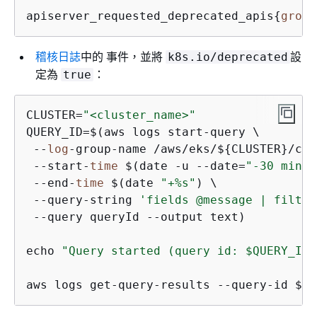
apiserver_requested_deprecated_apis
{
group
稽核日誌
中的 事件，並將
設
k8s.io/deprecated
定為
：
true
CLUSTER=
"<cluster_name>"
QUERY_ID=$(aws logs start-query \

 --
log
-group-name /aws/eks/$
{
CLUSTER}/clu
 --start-
time
 $(date -u --date=
"-30 minut
 --end-
time
 $(date 
"+%s"
) \

 --query-string 
'fields @message | filter
 --query queryId --output text)

echo 
"Query started (query id: $QUERY_ID)
aws logs get-query-results --query-id $QU