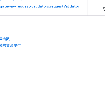
gateway-request-validators.requestValidator
建函數
援的資源屬性