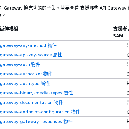
API Gateway 擴充功能的子集。若要查看 支援哪些 API Gateway 
表。
ay 延伸模組
支援者 
SAM
igateway-any-method 物件
igateway-api-key-source 屬性
igateway-auth 物件
igateway-authorizer 物件
igateway-authtype 屬性
igateway-binary-media-types 屬性
igateway-documentation 物件
gateway-endpoint-configuration 物件
igateway-gateway-responses 物件