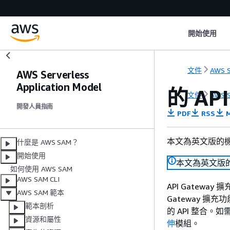
開始使用
文件
AWS S
AWS Serverless
Application Model
的 AP
文件
AWS S
開發人員指南
PDF
RSS
M
本文為英文版的
什麼是 AWS SAM？
開始使用
本文為英文版
如何使用 AWS SAM
AWS SAM CLI
API Gatewa
AWS SAM 範本
Gateway 擴充
範本剖析
的 API 整合。如
資源和屬性
伸
模組。