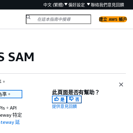
中文 (繁體)
偏好設定
聯絡我們
意見回饋
建立 AWS 帳戶
S SAM
準。
此頁面是否有幫助？
為準。
是
否
提供意見回饋
s。API
eway 特定
ateway 延