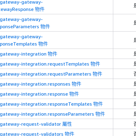
igateway-gateway-
atewayResponse 物件
igateway-gateway-
esponseParameters 物件
igateway-gateway-
esponseTemplates 物件
igateway-integration 物件
gateway-integration.requestTemplates 物件
gateway-integration.requestParameters 物件
gateway-integration.responses 物件
gateway-integration.response 物件
gateway-integration.responseTemplates 物件
gateway-integration.responseParameters 物件
gateway-request-validator 屬性
gateway-request-validators 物件