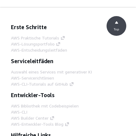
Erste Schritte
Top
AWS Praktische Tutorials
AWS-Lösungsportfolio
AWS-Entscheidungsleitfäden
Serviceleitfäden
Auswahl eines Services mit generativer KI
AWS-Servicerichtlinien
AWS-CLI-Tutorials auf GitHub
Entwickler-Tools
AWS Bibliothek mit Codebeispielen
AWS-CLI
AWS Builder Center
AWS-Entwickler-Tools Blog
Hilfreiche Links