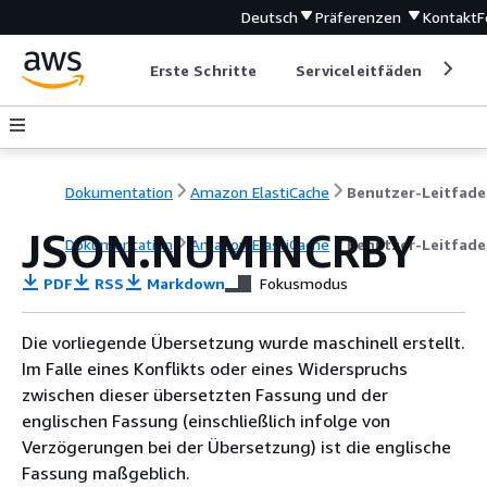
Deutsch
Präferenzen
Kontakt
F
Erste Schritte
Serviceleitfäden
Ent
Dokumentation
Amazon ElastiCache
Benutzer-Leitfad
JSON.NUMINCRBY
Dokumentation
Amazon ElastiCache
Benutzer-Leitfad
PDF
RSS
Markdown
Fokusmodus
Die vorliegende Übersetzung wurde maschinell erstellt.
Im Falle eines Konflikts oder eines Widerspruchs
zwischen dieser übersetzten Fassung und der
englischen Fassung (einschließlich infolge von
Verzögerungen bei der Übersetzung) ist die englische
Fassung maßgeblich.