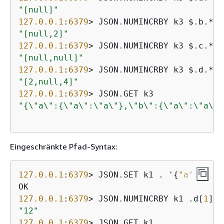
"[null]"
127.0
.0
.1
:
6379
> JSON.NUMINCRBY k3 $.b.* 
1
"[null,2]"
127.0
.0
.1
:
6379
> JSON.NUMINCRBY k3 $.c.* 
1
"[null,null]"
127.0
.0
.1
:
6379
> JSON.NUMINCRBY k3 $.d.* 
1
"[2,null,4]"
127.0
.0
.1
:
6379
"
{
\"a\":
{
\"a\":\"a\"},\"b\":
{
\"a\":\"a\",
Eingeschränkte Pfad-Syntax:
127.0
.0
.1
:
6379
> JSON.SET k1 . '
{
"a"
:[], 
"
127.0
.0
.1
:
6379
> JSON.NUMINCRBY k1 .d[
1
] 
1
"12"
127.0
.0
.1
:
6379