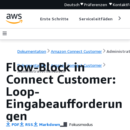
Deutsch
Präferenzen
Kontakt
F
Erste Schritte
Serviceleitfäden
Ent
Dokumentation
Amazon Connect Customer
Flow-Block in
Dokumentation
Amazon Connect Customer
Administratorhandbuch
Connect Customer:
Loop-
Eingabeaufforderun
gen
PDF
RSS
Markdown
Fokusmodus