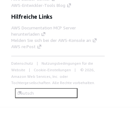
AWS-Entwickler-Tools Blog
Hilfreiche Links
AWS Documentation MCP Server
herunterladen
Melden Sie sich bei der AWS-Konsole an
AWS re:Post
Datenschutz
Nutzungsbedingungen für die
Website
Cookie-Einstellungen
© 2026,
Amazon Web Services, Inc. oder
Tochtergesellschaften. Alle Rechte vorbehalten.
Deutsch