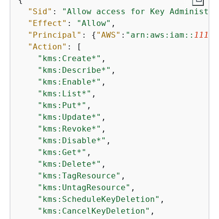
"Sid"
: 
"Allow access for Key Administra
"Effect"
: 
"Allow"
,

"Principal"
: 
{
"AWS"
:
"arn:aws:iam::
11112
"Action"
: [

"kms:Create*"
,

"kms:Describe*"
,

"kms:Enable*"
,

"kms:List*"
,

"kms:Put*"
,

"kms:Update*"
,

"kms:Revoke*"
,

"kms:Disable*"
,

"kms:Get*"
,

"kms:Delete*"
,

"kms:TagResource"
,

"kms:UntagResource"
,

"kms:ScheduleKeyDeletion"
,

"kms:CancelKeyDeletion"
,
