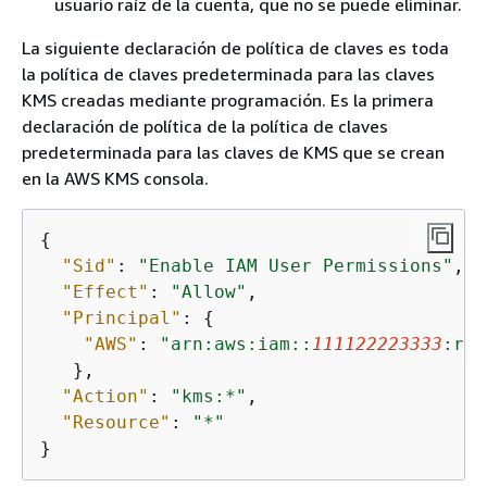
usuario raíz de la cuenta, que no se puede eliminar.
La siguiente declaración de política de claves es toda
la política de claves predeterminada para las claves
KMS creadas mediante programación. Es la primera
declaración de política de la política de claves
predeterminada para las claves de KMS que se crean
en la AWS KMS consola.
{
"Sid"
: 
"Enable IAM User Permissions"
,

"Effect"
: 
"Allow"
,

"Principal"
: 
{
"AWS"
: 
"arn:aws:iam::
111122223333
:roo
   },

"Action"
: 
"kms:*"
,

"Resource"
: 
"*"
}