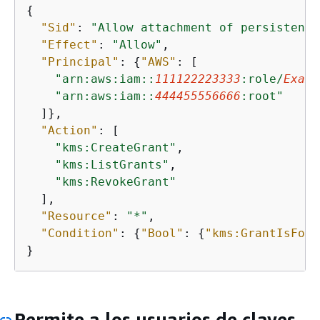
{
"Sid"
: 
"Allow attachment of persistent 
"Effect"
: 
"Allow"
,

"Principal"
: 
{
"AWS"
: [

"arn:aws:iam::
111122223333
:role/
Examp
"arn:aws:iam::
444455556666
:root"
  ]},

"Action"
: [

"kms:CreateGrant"
,

"kms:ListGrants"
,

"kms:RevokeGrant"
  ],

"Resource"
: 
"*"
,

"Condition"
: 
{
"Bool"
: 
{
"kms:GrantIsForA
}
Permite a los usuarios de claves