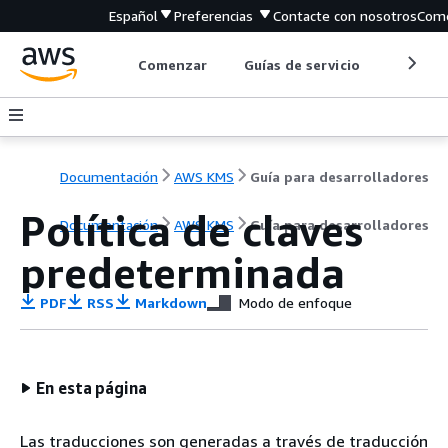
Español
Preferencias
Contacte con nosotros
Come
Comenzar
Guías de servicio
Herrami
Documentación
AWS KMS
Guía para desarrolladores
Política de claves
Documentación
AWS KMS
Guía para desarrolladores
predeterminada
PDF
RSS
Markdown
Modo de enfoque
En esta página
Las traducciones son generadas a través de traducción