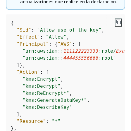
actualizaciones que realice en la declaración.
{
"Sid"
: 
"Allow use of the key"
,

"Effect"
: 
"Allow"
,

"Principal"
: 
{
"AWS"
: [

"arn:aws:iam::
111122223333
:role/
Examp
"arn:aws:iam::
444455556666
:root"
  ]},

"Action"
: [

"kms:Encrypt"
,

"kms:Decrypt"
,

"kms:ReEncrypt*"
,

"kms:GenerateDataKey*"
,

"kms:DescribeKey"
  ],

"Resource"
: 
"*"