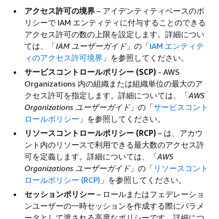
アクセス許可の境界
– アイデンティティベースのポ
リシーで IAM エンティティに付与することのできる
アクセス許可の数の上限を設定します。詳細につい
ては、「
IAM ユーザーガイド
」の「
IAM エンティテ
ィのアクセス許可境界
」を参照してください。
サービスコントロールポリシー (SCP)
- AWS
Organizations 内の組織または組織単位の最大のア
クセス許可を指定します。詳細については、「
AWS
Organizations ユーザーガイド
」の「
サービスコント
ロールポリシー
」を参照してください。
リソースコントロールポリシー (RCP)
– は、アカウ
ント内のリソースで利用できる最大数のアクセス許
可を定義します。詳細については、「
AWS
Organizations ユーザーガイド
」の「
リソースコント
ロールポリシー (RCP)
」を参照してください。
セッションポリシー
– ロールまたはフェデレーショ
ンユーザーの一時セッションを作成する際にパラメ
ータとして渡される高度なポリシーです。詳細につ