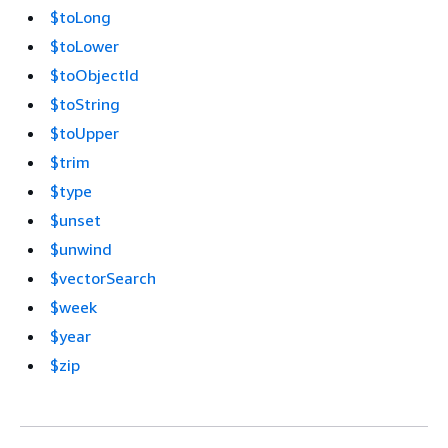
$toLong
$toLower
$toObjectId
$toString
$toUpper
$trim
$type
$unset
$unwind
$vectorSearch
$week
$year
$zip