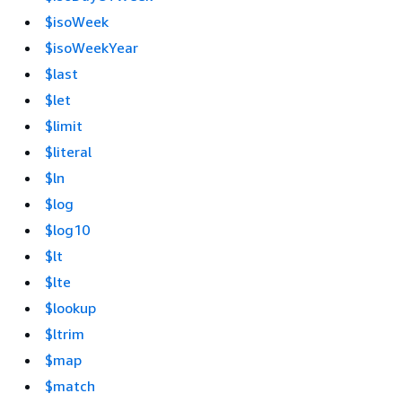
$isoWeek
$isoWeekYear
$last
$let
$limit
$literal
$ln
$log
$log10
$lt
$lte
$lookup
$ltrim
$map
$match