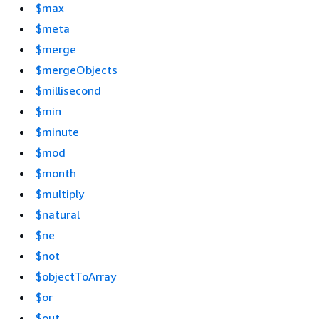
$max
$meta
$merge
$mergeObjects
$millisecond
$min
$minute
$mod
$month
$multiply
$natural
$ne
$not
$objectToArray
$or
$out