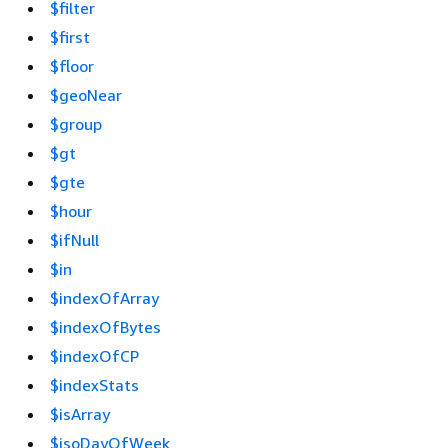
$filter
$first
$floor
$geoNear
$group
$gt
$gte
$hour
$ifNull
$in
$indexOfArray
$indexOfBytes
$indexOfCP
$indexStats
$isArray
$isoDayOfWeek