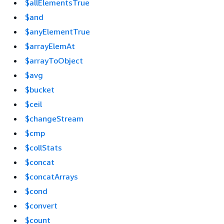
$allElementsTrue
$and
$anyElementTrue
$arrayElemAt
$arrayToObject
$avg
$bucket
$ceil
$changeStream
$cmp
$collStats
$concat
$concatArrays
$cond
$convert
$count