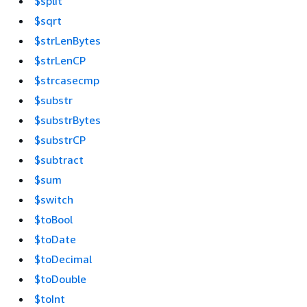
$split
$sqrt
$strLenBytes
$strLenCP
$strcasecmp
$substr
$substrBytes
$substrCP
$subtract
$sum
$switch
$toBool
$toDate
$toDecimal
$toDouble
$toInt