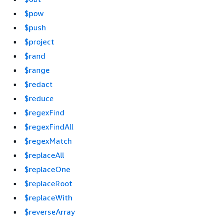
$pow
$push
$project
$rand
$range
$redact
$reduce
$regexFind
$regexFindAll
$regexMatch
$replaceAll
$replaceOne
$replaceRoot
$replaceWith
$reverseArray