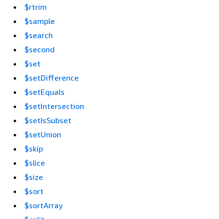
$rtrim
$sample
$search
$second
$set
$setDifference
$setEquals
$setIntersection
$setIsSubset
$setUnion
$skip
$slice
$size
$sort
$sortArray