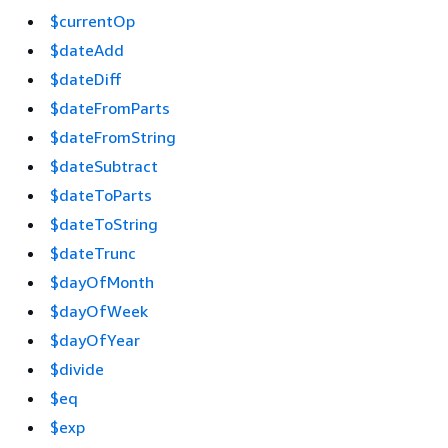
$currentOp
$dateAdd
$dateDiff
$dateFromParts
$dateFromString
$dateSubtract
$dateToParts
$dateToString
$dateTrunc
$dayOfMonth
$dayOfWeek
$dayOfYear
$divide
$eq
$exp