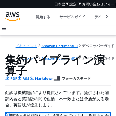
日本語
設定
お問い合わせ
フィー
開始する
サービスガイド
デベロッパ
ドキュメント
Amazon DocumentDB
デベロッパーガイド
集約パイプライン演
ドキュメント
Amazon DocumentDB
デベロッパーガイド
算子
PDF
RSS
Markdown
フォーカスモード
翻訳は機械翻訳により提供されています。提供された翻
訳内容と英語版の間で齟齬、不一致または矛盾がある場
合、英語版が優先します。
翻訳は機械翻訳により提供されています。提供された