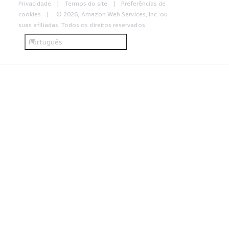
Privacidade
Termos do site
Preferências de
cookies
© 2026, Amazon Web Services, Inc. ou
suas afiliadas. Todos os direitos reservados.
Português