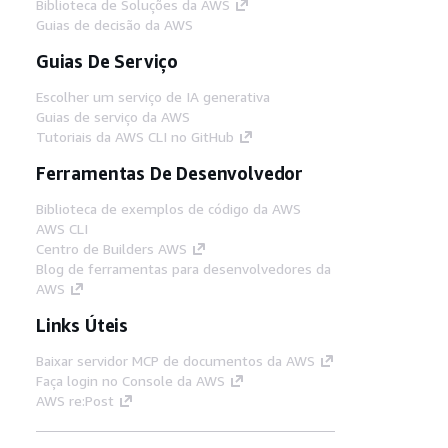
Biblioteca de Soluções da AWS
Guias de decisão da AWS
Guias De Serviço
Escolher um serviço de IA generativa
Guias de serviço da AWS
Tutoriais da AWS CLI no GitHub
Ferramentas De Desenvolvedor
Biblioteca de exemplos de código da AWS
AWS CLI
Centro de Builders AWS
Blog de ferramentas para desenvolvedores da
AWS
Links Úteis
Baixar servidor MCP de documentos da AWS
Faça login no Console da AWS
AWS re:Post