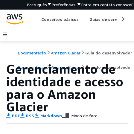
Português
Preferências
Entre em contato conosco
F
Conceitos básicos
Guias de serviço
Documentação
Amazon Glacier
Guia do desenvolvedor
Gerenciamento de
Documentação
Amazon Glacier
Guia do desenvolvedor
identidade e acesso
para o Amazon
Glacier
PDF
RSS
Markdown
Modo de foco