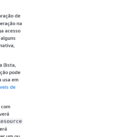
aração de
peração na
ga acesso
 alguns
nativa,
 (lista,
ação pode
a usa em
veis de
l com
everá
Resource
derá
ver um ou