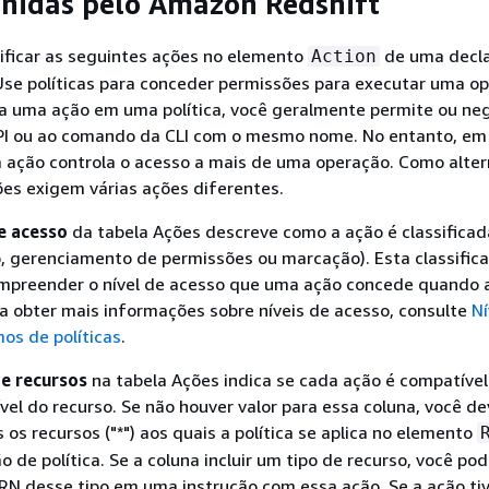
inidas pelo Amazon Redshift
ificar as seguintes ações no elemento
de uma decl
Action
 Use políticas para conceder permissões para executar uma o
 uma ação em uma política, você geralmente permite ou ne
PI ou ao comando da CLI com o mesmo nome. No entanto, em
 ação controla o acesso a mais de uma operação. Como alter
es exigem várias ações diferentes.
e acesso
da tabela Ações descreve como a ação é classificada
o, gerenciamento de permissões ou marcação). Esta classific
ompreender o nível de acesso que uma ação concede quando 
ra obter mais informações sobre níveis de acesso, consulte
Ní
os de políticas
.
e recursos
na tabela Ações indica se cada ação é compatíve
vel do recurso. Se não houver valor para essa coluna, você d
 os recursos ("*") aos quais a política se aplica no elemento
o de política. Se a coluna incluir um tipo de recurso, você po
RN desse tipo em uma instrução com essa ação. Se a ação ti