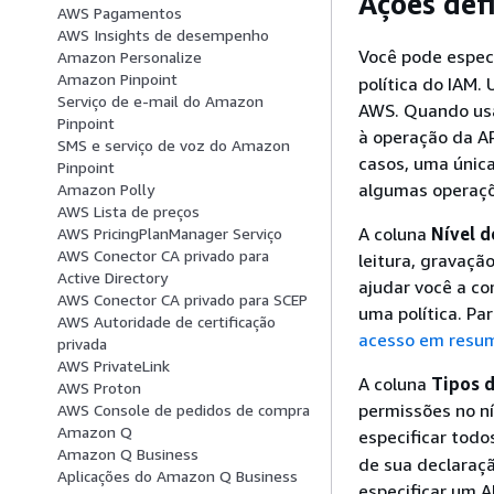
Ações def
AWS Pagamentos
AWS Insights de desempenho
Você pode espec
Amazon Personalize
Amazon Pinpoint
política do IAM.
Serviço de e-mail do Amazon
AWS. Quando usa
Pinpoint
à operação da A
SMS e serviço de voz do Amazon
casos, uma única
Pinpoint
algumas operaçõ
Amazon Polly
AWS Lista de preços
A coluna
Nível d
AWS PricingPlanManager Serviço
AWS Conector CA privado para
leitura, gravaçã
Active Directory
ajudar você a c
AWS Conector CA privado para SCEP
uma política. Pa
AWS Autoridade de certificação
acesso em resum
privada
AWS PrivateLink
A coluna
Tipos d
AWS Proton
permissões no ní
AWS Console de pedidos de compra
Amazon Q
especificar todos
Amazon Q Business
de sua declaraçã
Aplicações do Amazon Q Business
especificar um A