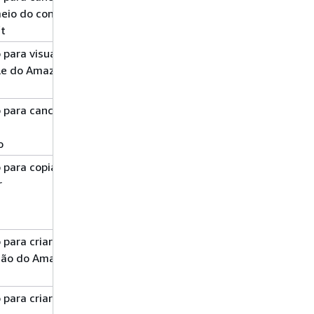
eio do console
t
para visualizar
Gravação
ole do Amazon
 para cancelar
Gravação
cluster*
o
 para copiar um
Gravar
snapshot*
r
para criar um
Gravar
ação do Amazon
para criar um
Gravação
cluster*