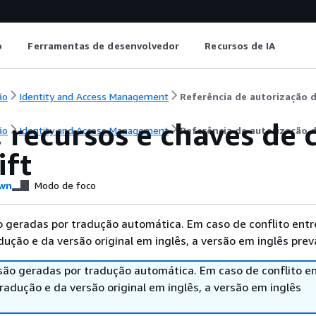
o
Ferramentas de desenvolvedor
Recursos de IA
ão
Identity and Access Management
Referência de autorização d
, recursos e chaves de
ão
Identity and Access Management
Referência de autorização d
ift
wn
Modo de foco
 geradas por tradução automática. Em caso de conflito entr
ução e da versão original em inglês, a versão em inglês prev
são geradas por tradução automática. Em caso de conflito en
adução e da versão original em inglês, a versão em inglês