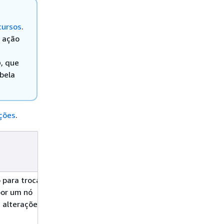
cursos
.
a ação
e
o
, que
bela
ções
.
Nível de
Tipos de recursos
acesso
(*necessários)
 para trocar um
Gravar
por um nó
 alterações na