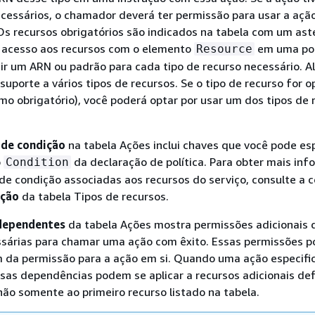
ecessários, o chamador deverá ter permissão para usar a açã
Os recursos obrigatórios são indicados na tabela com um aster
o acesso aos recursos com o elemento
em uma pol
Resource
uir um ARN ou padrão para cada tipo de recurso necessário. 
uporte a vários tipos de recursos. Se o tipo de recurso for o
mo obrigatório), você poderá optar por usar um dos tipos de 
 de condição
na tabela Ações inclui chaves que você pode esp
o
da declaração de política. Para obter mais in
Condition
de condição associadas aos recursos do serviço, consulte a 
ição
da tabela Tipos de recursos.
dependentes
da tabela Ações mostra permissões adicionais 
sárias para chamar uma ação com êxito. Essas permissões 
m da permissão para a ação em si. Quando uma ação especifi
as dependências podem se aplicar a recursos adicionais def
não somente ao primeiro recurso listado na tabela.