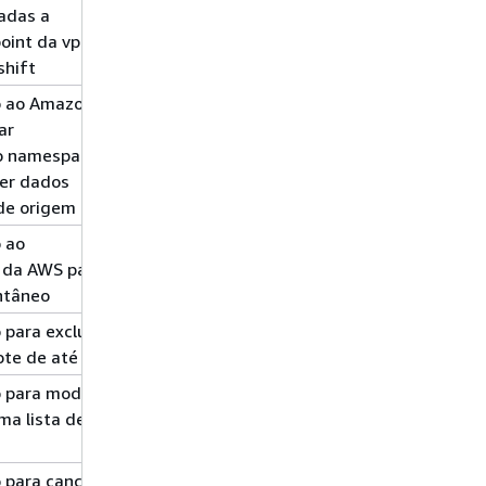
nadas a
de permissões
oint da vpc
shift
o ao Amazon
Gravar
namespace*
ar
o namespace de
ber dados
de origem
 ao
Gerenciamento
snapshot*
 da AWS para
de permissões
ntâneo
para excluir
Gravação
snapshot*
te de até 100
 para modificar
Gravação
snapshot*
ma lista de
 para cancelar
Gravação