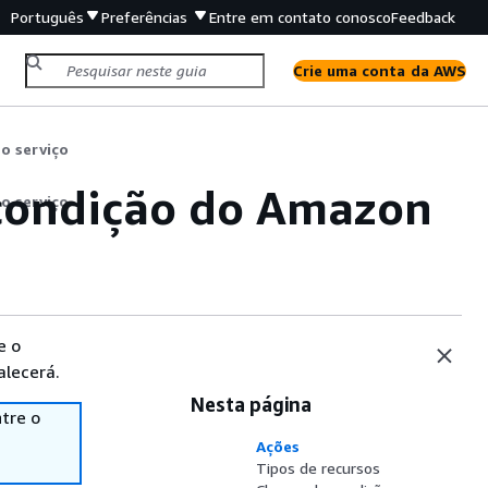
Português
Preferências
Entre em contato conosco
Feedback
Crie uma conta da AWS
o serviço
 condição do Amazon
o serviço
e o
alecerá.
Nesta página
tre o
Ações
Tipos de recursos