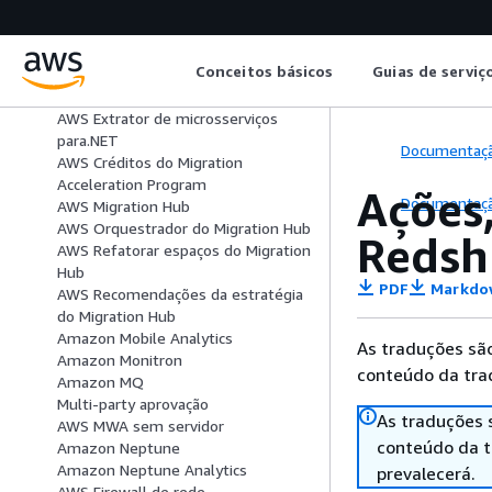
Amazon Mechanical Turk
Amazon MemoryDB
Serviço de entrega de mensagens
Conceitos básicos
Guias de serviç
da Amazon
Serviço Amazon Message Gateway
AWS Extrator de microsserviços
para.NET
Documentaç
AWS Créditos do Migration
Acceleration Program
Ações
Documentaç
AWS Migration Hub
AWS Orquestrador do Migration Hub
Redsh
AWS Refatorar espaços do Migration
Hub
PDF
Markdo
AWS Recomendações da estratégia
do Migration Hub
Amazon Mobile Analytics
As traduções são
Amazon Monitron
conteúdo da trad
Amazon MQ
Multi-party aprovação
As traduções 
AWS MWA sem servidor
conteúdo da tr
Amazon Neptune
Amazon Neptune Analytics
prevalecerá.
AWS Firewall de rede