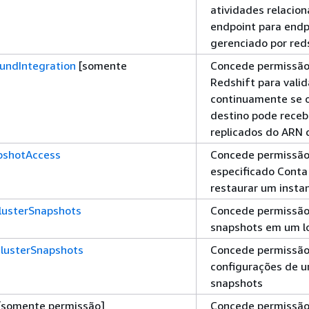
atividades relacio
endpoint para endp
gerenciado por red
undIntegration
[somente
Concede permissã
Redshift para valid
continuamente se 
destino pode rece
replicados do ARN 
pshotAccess
Concede permissão
especificado Conta
restaurar um insta
lusterSnapshots
Concede permissão 
snapshots em um lo
lusterSnapshots
Concede permissão
configurações de u
snapshots
[somente permissão]
Concede permissão