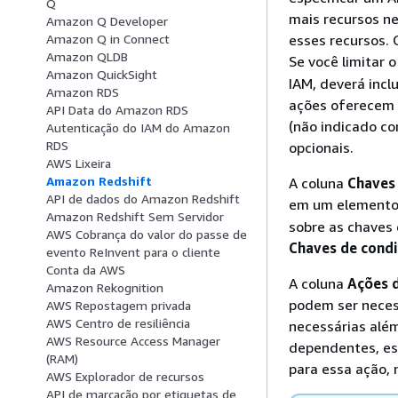
Q
mais recursos n
Amazon Q Developer
esses recursos. 
Amazon Q in Connect
Amazon QLDB
Se você limitar 
Amazon QuickSight
IAM, deverá incl
Amazon RDS
ações oferecem s
API Data do Amazon RDS
(não indicado co
Autenticação do IAM do Amazon
RDS
opcionais.
AWS Lixeira
Amazon Redshift
A coluna
Chaves
API de dados do Amazon Redshift
em um element
Amazon Redshift Sem Servidor
sobre as chaves 
AWS Cobrança do valor do passe de
Chaves de cond
evento ReInvent para o cliente
Conta da AWS
A coluna
Ações 
Amazon Rekognition
podem ser neces
AWS Repostagem privada
AWS Centro de resiliência
necessárias alé
AWS Resource Access Manager
dependentes, ess
(RAM)
para essa ação, 
AWS Explorador de recursos
API de marcação por etiquetas de