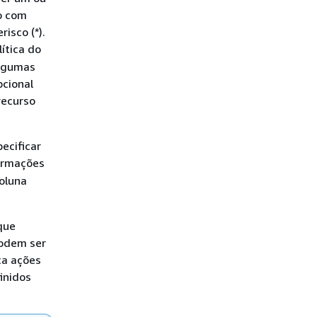
o com
isco (*).
ítica do
Algumas
pcional
recurso
ecificar
formações
coluna
que
podem ser
ca ações
inidos