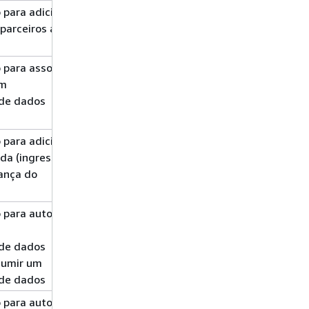
para adicionar
Gravar
parceiros a um
para associar
Gravação
datashare*
um
de dados
para adicionar
Gravar
securitygroup*
da (ingresso) a
securitygroupingr
ança do
ec2securitygroup*
para autorizar
Gerenciamento
datashare*
de permissões
de dados
sumir um
de dados
para autorizar
Gerenciamento