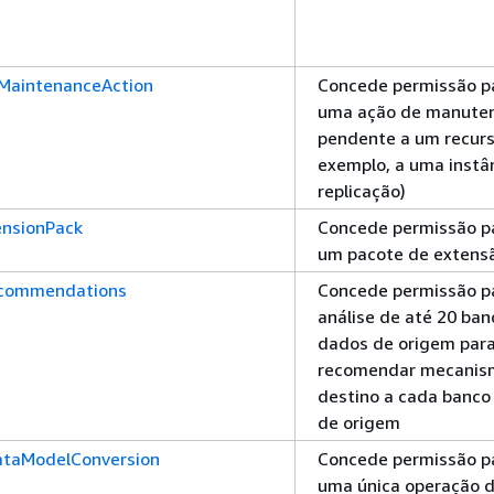
MaintenanceAction
Concede permissão pa
uma ação de manute
pendente a um recurs
exemplo, a uma instâ
replicação)
ensionPack
Concede permissão pa
um pacote de extens
ecommendations
Concede permissão par
análise de até 20 ban
dados de origem par
recomendar mecanis
destino a cada banco
de origem
taModelConversion
Concede permissão pa
uma única operação 