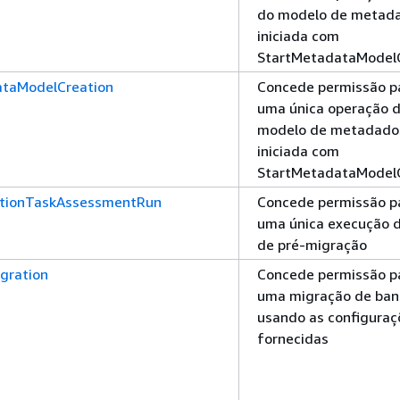
do modelo de metada
iniciada com
StartMetadataModel
taModelCreation
Concede permissão pa
uma única operação d
modelo de metadados
iniciada com
StartMetadataModel
ationTaskAssessmentRun
Concede permissão pa
uma única execução d
de pré-migração
gration
Concede permissão pa
uma migração de ban
usando as configuraç
fornecidas