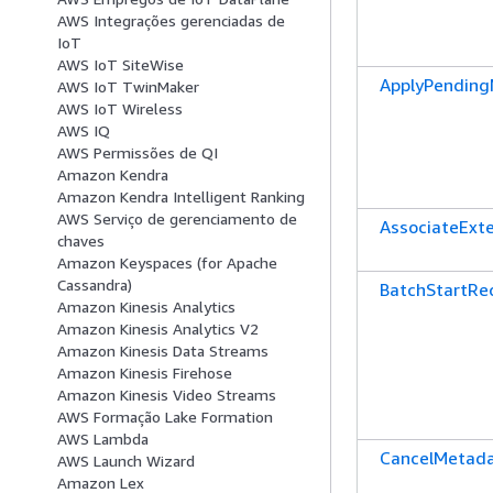
AWS Integrações gerenciadas de
IoT
AWS IoT SiteWise
ApplyPending
AWS IoT TwinMaker
AWS IoT Wireless
AWS IQ
AWS Permissões de QI
Amazon Kendra
Amazon Kendra Intelligent Ranking
AWS Serviço de gerenciamento de
AssociateExt
chaves
Amazon Keyspaces (for Apache
Cassandra)
BatchStartR
Amazon Kinesis Analytics
Amazon Kinesis Analytics V2
Amazon Kinesis Data Streams
Amazon Kinesis Firehose
Amazon Kinesis Video Streams
AWS Formação Lake Formation
AWS Lambda
CancelMetada
AWS Launch Wizard
Amazon Lex