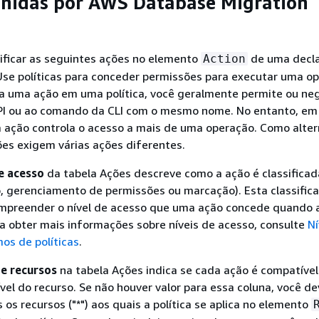
inidas por AWS Database Migration
ificar as seguintes ações no elemento
de uma decl
Action
 Use políticas para conceder permissões para executar uma o
 uma ação em uma política, você geralmente permite ou ne
PI ou ao comando da CLI com o mesmo nome. No entanto, em
 ação controla o acesso a mais de uma operação. Como alter
es exigem várias ações diferentes.
e acesso
da tabela Ações descreve como a ação é classificada
o, gerenciamento de permissões ou marcação). Esta classific
ompreender o nível de acesso que uma ação concede quando 
ra obter mais informações sobre níveis de acesso, consulte
Ní
os de políticas
.
e recursos
na tabela Ações indica se cada ação é compatíve
vel do recurso. Se não houver valor para essa coluna, você d
 os recursos ("*") aos quais a política se aplica no elemento