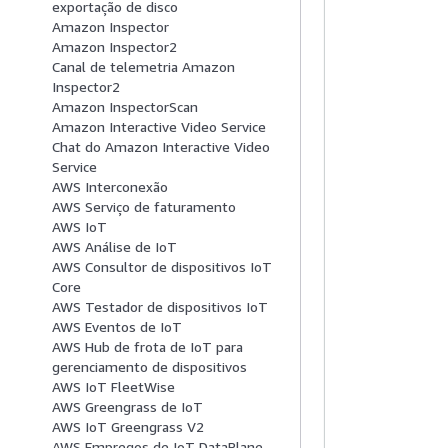
exportação de disco
Amazon Inspector
Amazon Inspector2
Canal de telemetria Amazon
Inspector2
Amazon InspectorScan
Amazon Interactive Video Service
Chat do Amazon Interactive Video
Service
AWS Interconexão
AWS Serviço de faturamento
AWS IoT
AWS Análise de IoT
AWS Consultor de dispositivos IoT
Core
AWS Testador de dispositivos IoT
AWS Eventos de IoT
AWS Hub de frota de IoT para
gerenciamento de dispositivos
AWS IoT FleetWise
AWS Greengrass de IoT
AWS IoT Greengrass V2
AWS Empregos de IoT DataPlane