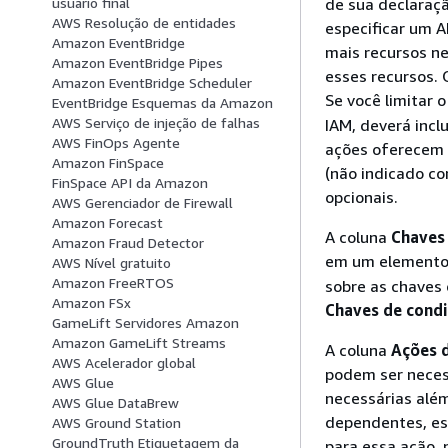
de sua declaraçã
usuário final
AWS Resolução de entidades
especificar um A
Amazon EventBridge
mais recursos n
Amazon EventBridge Pipes
esses recursos. 
Amazon EventBridge Scheduler
Se você limitar 
EventBridge Esquemas da Amazon
AWS Serviço de injeção de falhas
IAM, deverá incl
AWS FinOps Agente
ações oferecem s
Amazon FinSpace
(não indicado co
FinSpace API da Amazon
opcionais.
AWS Gerenciador de Firewall
Amazon Forecast
A coluna
Chaves
Amazon Fraud Detector
em um element
AWS Nível gratuito
Amazon FreeRTOS
sobre as chaves 
Amazon FSx
Chaves de cond
GameLift Servidores Amazon
Amazon GameLift Streams
A coluna
Ações 
AWS Acelerador global
podem ser neces
AWS Glue
necessárias alé
AWS Glue DataBrew
dependentes, ess
AWS Ground Station
GroundTruth Etiquetagem da
para essa ação, 