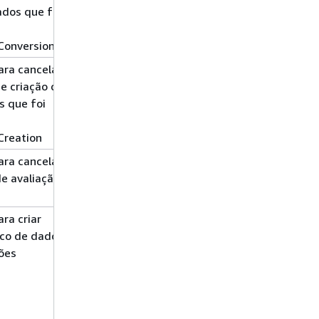
dos que foi
Conversion
ra cancelar
Gravar
MigrationProject*
e criação de
 que foi
Creation
ra cancelar
Gravar
ReplicationTaskAssessmen
e avaliação
ra criar
Gravar
MigrationProject*
co de dados
ões