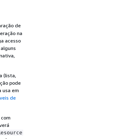
aração de
peração na
ga acesso
 alguns
nativa,
 (lista,
ação pode
a usa em
veis de
l com
everá
Resource