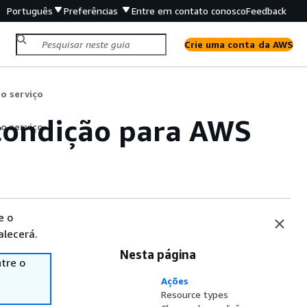
Português
Preferências
Entre em contato conosco
Feedback
Crie uma conta da AWS
o serviço
 condição para AWS
o serviço
e o
alecerá.
Nesta página
tre o
Ações
Resource types