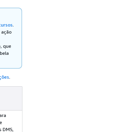
cursos
.
a ação
e
o
, que
bela
ções
.
Nível de
Tipos de recursos (*necess
acesso
ara
Marcação
Certificate
e
DataMigration
s DMS,