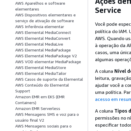
Ações def
AWS Aparelhos e software
Service
elementares
AWS Dispositivos elementares e
serviço de ativação de software
Você pode espec
AWS Inferência elementar
política do IAM.
AWS Elemental MediaConnect
AWS. Quando usa
AWS Elemental MediaConvert
AWS Elemental MediaLive
à operação da A
AWS Elemental MediaPackage
casos, uma única
AWS Elemental MediaPackage V2
algumas operaçõ
AWS VOD elementar MediaPackage
AWS Elemental MediaStore
A coluna
Nível d
AWS Elemental MediaTailor
leitura, gravaçã
AWS Casos de suporte da Elemental
ajudar você a c
AWS Conteúdo do Elemental
Support
uma política. Pa
Amazon EMR em EKS (EMR
acesso em resum
Containers)
Amazon EMR Serverless
A coluna
Tipos d
AWS Mensagens SMS e voz para o
permissões no ní
usuário final V2
especificar todos
AWS Mensagens sociais para o