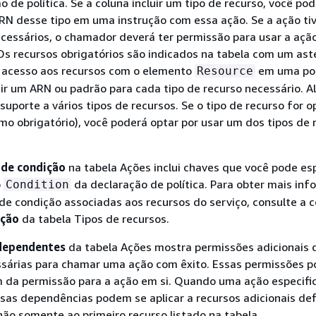
o de política. Se a coluna incluir um tipo de recurso, você po
RN desse tipo em uma instrução com essa ação. Se a ação ti
ecessários, o chamador deverá ter permissão para usar a açã
Os recursos obrigatórios são indicados na tabela com um aster
o acesso aos recursos com o elemento
em uma pol
Resource
uir um ARN ou padrão para cada tipo de recurso necessário. 
uporte a vários tipos de recursos. Se o tipo de recurso for o
mo obrigatório), você poderá optar por usar um dos tipos de 
 de condição
na tabela Ações inclui chaves que você pode esp
o
da declaração de política. Para obter mais in
Condition
de condição associadas aos recursos do serviço, consulte a 
ição
da tabela Tipos de recursos.
dependentes
da tabela Ações mostra permissões adicionais 
sárias para chamar uma ação com êxito. Essas permissões 
m da permissão para a ação em si. Quando uma ação especifi
as dependências podem se aplicar a recursos adicionais def
não somente ao primeiro recurso listado na tabela.