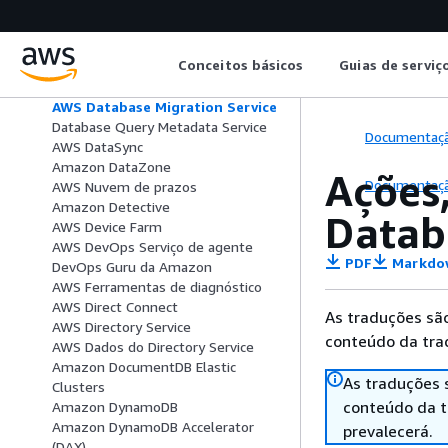
AWS Serviço de verificação do
cliente
AWS Data Exchange
Conceitos básicos
Guias de serviç
Amazon Data Lifecycle Manager
AWS Data Pipeline
AWS Database Migration Service
Database Query Metadata Service
Documentaç
AWS DataSync
Amazon DataZone
Ações
Documentaç
AWS Nuvem de prazos
Amazon Detective
Datab
AWS Device Farm
AWS DevOps Serviço de agente
PDF
Markdo
DevOps Guru da Amazon
AWS Ferramentas de diagnóstico
AWS Direct Connect
As traduções são
AWS Directory Service
conteúdo da trad
AWS Dados do Directory Service
Amazon DocumentDB Elastic
As traduções 
Clusters
conteúdo da tr
Amazon DynamoDB
Amazon DynamoDB Accelerator
prevalecerá.
(DAX)