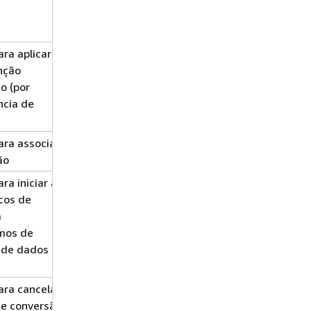
ra aplicar
Gravar
ReplicationInstance*
nção
o (por
ncia de
ra associar
Gravar
MigrationProject*
ão
a iniciar a
Gravar
cos de
a
mos de
 de dados
ra cancelar
Gravar
MigrationProject*
de conversão