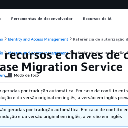
o
Ferramentas de desenvolvedor
Recursos de IA
ão
Identity and Access Management
Referência de autorização d
, recursos e chaves de
ão
Identity and Access Management
Referência de autorização d
ase Migration Service
wn
Modo de foco
 geradas por tradução automática. Em caso de conflito entr
ução e da versão original em inglês, a versão em inglês prev
são geradas por tradução automática. Em caso de conflito en
adução e da versão original em inglês, a versão em inglês