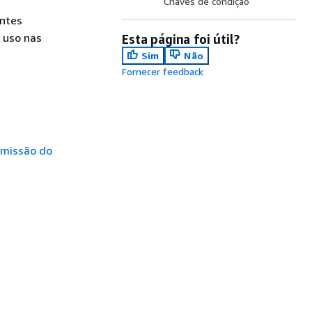
Chaves de condição
intes
 uso nas
Esta página foi útil?
Sim
Não
Fornecer feedback
rmissão do