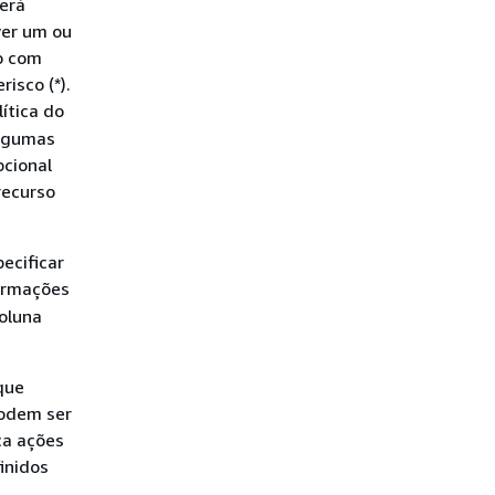
derá
ver um ou
o com
isco (*).
ítica do
Algumas
pcional
recurso
ecificar
formações
coluna
que
podem ser
ca ações
inidos