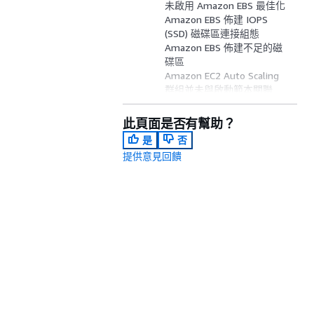
未啟用 Amazon EBS 最佳化
Amazon EBS 佈建 IOPS
(SSD) 磁碟區連接組態
Amazon EBS 佈建不足的磁
碟區
Amazon EC2 Auto Scaling
群組並未與啟動範本關聯
Amazon EC2 對 EBS 輸送量
最佳化
此頁面是否有幫助？
EC2 虛擬化類型為半虛擬化
是
否
Amazon ECS 記憶體硬性限
提供意見回饋
制
Amazon EFS 輸送量模式最
佳化
Amazon RDS 自動清空參數
已關閉
Amazon RDS 資料庫叢集最
多僅支援 64 TiB 磁碟區
叢集中具有異質執行個體類
別的 Amazon RDS 資料庫執
行個體
叢集中具有異質執行個體大
小的 Amazon RDS 資料庫執