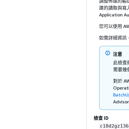
調整佈建的輸
建的讀取與寫
Applicati
您可以使用 AW
如需詳細資訊
注意
此檢查
需要幾
對於 AWS
Oper
BatchU
Advi
檢查 ID
c18d2gz136