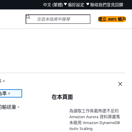
中文 (繁體)
偏好設定
聯絡我們
意見回饋
建立 AWS 帳戶
準。
為準。
在本頁面
的輸送量、
為讀取工作負載佈建不足的
Amazon Aurora 資料庫叢集
未啟用 Amazon DynamoDB
Auto Scaling