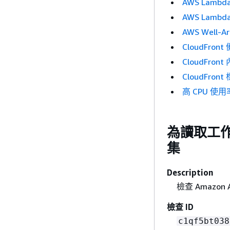
AWS Lam
AWS Lam
AWS Well-
CloudFro
CloudFro
CloudFr
高 CPU 使用
為讀取工作負
集
Description
檢查 Amazo
檢查 ID
c1qf5bt038