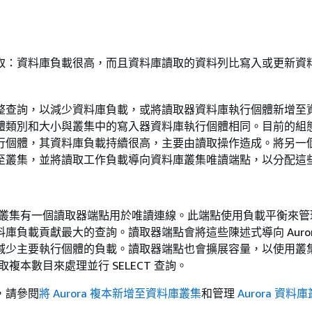
取：資料庫負載很高，而且資料庫讀取的資料列比寫入或更新資
整查詢，以減少資料庫負載，或將讀取器資料庫執行個體新增至
體類別和大小與叢集中的寫入器資料庫執行個體相同。目前的組
行個體，其資料庫負載持續很高，主要由讀取操作造成。將另一
至叢集，並將讀取工作負載導向資料庫叢集唯讀端點，以分配這
資料庫叢集有一個讀取器端點用於唯讀連線。此端點使用負載平衡來
庫負載貢獻最大的查詢。讀取器端點會將這些陳述式導向 Auror
減少主要執行個體的負載。讀取器端點也會擴展容量，以使用叢
供讀取複本數目來處理並行 SELECT 查詢。
，請參閱
將 Aurora 複本新增至資料庫叢集
和管理
Aurora 資料