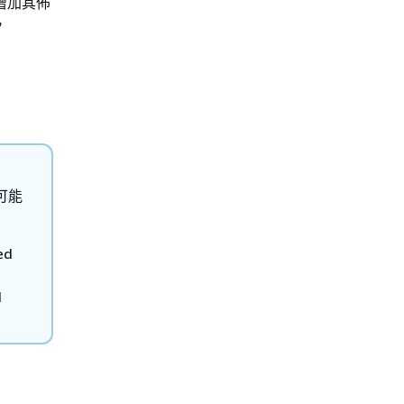
增加其佈
，
可能
ed
d