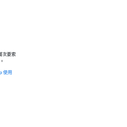
域次要索
能。
lp 使用