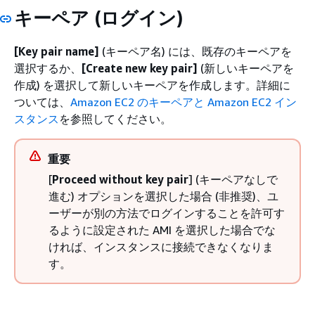
キーペア (ログイン)
[Key pair name]
(キーペア名) には、既存のキーペアを
選択するか、
[Create new key pair]
(新しいキーペアを
作成) を選択して新しいキーペアを作成します。詳細に
ついては、
Amazon EC2 のキーペアと Amazon EC2 イン
スタンス
を参照してください。
重要
[
Proceed without key pair
] (キーペアなしで
進む) オプションを選択した場合 (非推奨)、ユ
ーザーが別の方法でログインすることを許可す
るように設定された AMI を選択した場合でな
ければ、インスタンスに接続できなくなりま
す。