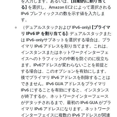
を入力します。あるいは、
[自動的に割り当て
る]
を選択し、Amazon EC2 によって選択される
IPv6 プレフィックスの数を示す値を入力しま
す。
（デュアルスタックおよび IPv6-only)
[プライマ
リ IPv6 IP を割り当てる]
: デュアルスタックまた
は IPv6-onlyサブネットを選択する場合は、プラ
イマリ IPv6 アドレスを割り当てます。これは、
インスタンスまたはネットワークインターフェ
イスへのトラフィックの中断を防ぐのに役立ち
ます。IPv6アドレスが変わらないことを前提と
する場合は、このオプションを有効にします。
後でプライマリ IPv6 アドレスを削除することは
できません。IPv6 GUA アドレスをプライマリ
IPv6 にすることを有効にすると、インスタンス
が終了するか、ネットワークインターフェース
がデタッチされるまで、最初の IPv6 GUA がプラ
イマリ IPv6 アドレスになります。ネットワーク
インターフェイスに複数の IPv6 アドレスが関連