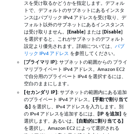
スを受け取るかどうかを指定します。デフォル
トで、デフォルトのサブネットにあるインスタ
ンスはパブリック IPv4 アドレスを受け取り、デ
フォルト以外のサブネットにあるインスタンス
は受け取りません。[
Enable
] または [
Disable
]
を選択すると、これがサブネットのデフォルト
設定より優先されます。詳細については、
パブ
リック IPv4 アドレス
を参照してください。
[
プライマリ IP
]: サブネットの範囲からの プライ
マリプライベート IPv4 アドレス。Amazon EC2
で自分用のプライベート IPv4 を選択するには、
空白のままにします。
[セカンダリ IP]
: サブネットの範囲内にある追加
のプライベート IPv4 アドレス。
[手動で割り当て
る]
を選択し、IPv4 アドレスを入力します。別
の IPv4 アドレスを追加するには、
[IP を追加]
を
選択します。あるいは、
[自動的に割り当てる]
を選択し、Amazon EC2 によって選択される