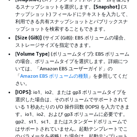
るスナップショットを選択します。
[Snapshot]
(ス
ナップショット) フィールドにテキストを入力して、
利用できる共有スナップショットとパブリックスナ
ップショットを検索することもできます。
[Size (GiB)]
(サイズ (GiB)): EBS ボリュームの場合、
ストレージサイズを指定できます。
[
Volume Type
] (ボリュームタイプ): EBS ボリューム
の場合、ボリュームタイプを選択します。詳細につ
いては、「Amazon EBS ユーザーガイド」の
「
Amazon EBS ボリュームの種類
」を参照してくだ
さい。
[IOPS]
: io1、io2、または gp3 ボリュームタイプを
選択した場合は、そのボリュームでサポートされて
いる 1 秒あたりの I/O 操作回数 (IOPS) を入力できま
す。io1、io2、および gp3 ボリュームに必要です。
gp2、st1、sc1、またはスタンダードボリュームで
はサポートされていません。起動テンプレートでこ
のパラメータを省略した場合は、起動テンプレート