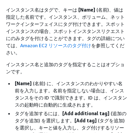
インスタンス名はタグで、キーは
[Name]
(名前)、値は
指定した名前です。インスタンス、ボリューム、ネット
ワークインターフェイスにタグ付けできます。スポット
インスタンスの場合、スポットインスタンスリクエスト
にのみタグを付けることができます。タグの詳細につい
ては、
Amazon EC2 リソースのタグ付け
を参照してくだ
さい。
インスタンス名と追加のタグを指定することはオプショ
ンです。
[Name]
(名前) に、インスタンスのわかりやすい名
前を入力します。名前を指定しない場合は、インス
タンスをその ID で識別できます。ID は、インスタン
スの起動時に自動的に生成されます。
タグを追加するには、
[Add additional tag]
(追加の
タグを追加) を選択します。
[Add tag]
(タグを追加)
を選択し、キーと値を入力し、タグ付けするリソー