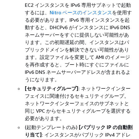
EC2 インスタンスを IPv6 専用サブネットで起動
するには、
Nitro ベースのインスタンス
を使用す
る必要があります。IPv6 専用インスタンスを起
動すると、DHCPv6 がインスタンスに IPv6 DNS
ネームサーバーをすぐに提供しない可能性があ
ります。この初期遅延の間、インスタンスはパ
ブリックドメインを解決できない可能性があり
ます。設定ファイルを変更して AMI のイメージ
を再作成すると、ブート時にすぐにファイルに
IPv6 DNS ネームサーバーアドレスが含まれるよ
うになります。
[セキュリティグループ]
: ネットワークインター
フェイスに関連付けるセキュリティグループ。
ネットワークインターフェイスのサブネットと
同じ VPC からセキュリティグループを選択する
必要があります。
(起動テンプレートのみ)
[パブリック IP の自動割
り当て]
: インスタンスがパブリック IPv4 アドレ