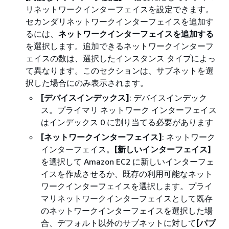
リネットワークインターフェイスを設定できます。
セカンダリネットワークインターフェイスを追加す
るには、
ネットワークインターフェイスを追加する
を選択します。追加できるネットワークインターフ
ェイスの数は、選択したインスタンス タイプによっ
て異なります。このセクションは、サブネットを選
択した場合にのみ表示されます。
[デバイスインデックス]
: デバイスインデック
ス。プライマリ ネットワーク インターフェイス
はインデックス 0 に割り当てる必要があります
[ネットワークインターフェイス]
: ネットワーク
インターフェイス。
[新しいインターフェイス]
を選択して Amazon EC2 に新しいインターフェ
イスを作成させるか、既存の利用可能なネット
ワークインターフェイスを選択します。プライ
マリネットワークインターフェイスとして既存
のネットワークインターフェイスを選択した場
合、デフォルト以外のサブネットに対して
[パブ