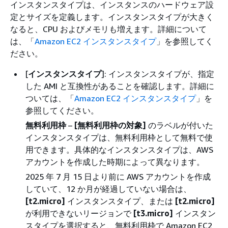
インスタンスタイプは、インスタンスのハードウェア設
定とサイズを定義します。インスタンスタイプが大きく
なると、CPU およびメモリも増えます。詳細について
は、「
Amazon EC2 インスタンスタイプ
」を参照してく
ださい。
[
インスタンスタイプ
]: インスタンスタイプが、指定
した AMI と互換性があることを確認します。詳細に
ついては、「
Amazon EC2 インスタンスタイプ
」を
参照してください。
無料利用枠
–
[無料利用枠の対象]
のラベルが付いた
インスタンスタイプは、無料利用枠として無料で使
用できます。具体的なインスタンスタイプは、AWS
アカウントを作成した時期によって異なります。
2025 年 7 月 15 日より前に AWS アカウントを作成
していて、12 か月が経過していない場合は、
[t2.micro]
インスタンスタイプ、または
[t2.micro]
が利用できないリージョンで
[t3.micro]
インスタン
スタイプを選択すると、無料利用枠で Amazon EC2