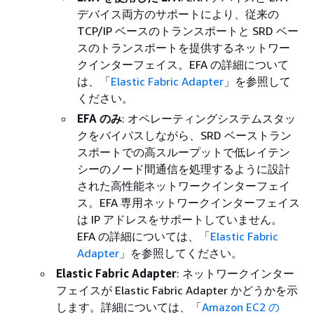
デバイス両方のサポートにより、従来の
TCP/IP ベースのトランスポートと SRD ベー
スのトランスポートを提供するネットワー
クインターフェイス。EFA の詳細について
は、「
Elastic Fabric Adapter
」を参照して
ください。
EFA のみ
: オペレーティングシステムスタッ
クをバイパスしながら、SRD ベーストラン
スポートでの高スループットで低レイテン
シーのノード間通信を処理するように設計
された高性能ネットワークインターフェイ
ス。EFA 専用ネットワークインターフェイス
は IP アドレスをサポートしていません。
EFA の詳細については、「
Elastic Fabric
Adapter
」を参照してください。
Elastic Fabric Adapter
: ネットワークインター
フェイスが Elastic Fabric Adapter かどうかを示
します。詳細については、「
Amazon EC2 の