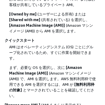
客様が共有しているプライベート AMI。
[Owned by me]
(ユーザーによる所有) または
[Shared with me]
(共有されている) を選択し、
[Amazon Machine Image (AMI)]
(Amazon マシン
イメージ (AMI)) から AMI を選択します。
クイックスタート
AMI はオペレーティングシステム (OS) ごとにグル
ープ化されているため、すぐに作業を開始できま
す。
まず、必要な OS を選択し、次に
[Amazon
Machine Image (AMI)]
(Amazon マシンイメージ
(AMI)) で、AMI を選択します。AWS 無料利用枠で使
用できる AMI を選択するには、AMI が
[無料利用枠
の対象]
とマークされていることを確認してくださ
い。
[Browse more AMI ]
(AMI をさらに表示する)