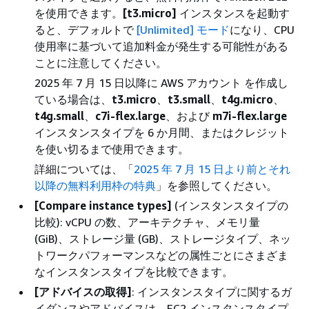
を使用できます。
[t3.micro]
インスタンスを起動す
ると、デフォルトで
[Unlimited] モード
になり、CPU
使用率に基づいて追加料金が発生する可能性がある
ことに注意してください。
2025 年 7 月 15 日以降に AWS アカウント を作成し
ている場合は、
t3.micro
、
t3.small
、
t4g.micro
、
t4g.small
、
c7i-flex.large
、および
m7i-flex.large
インスタンスタイプを 6 か月間、またはクレジット
を使い切るまで使用できます。
詳細については、「
2025 年 7 月 15 日より前とそれ
以降の無料利用枠の特典
」を参照してください。
[Compare instance types]
(インスタンスタイプの
比較): vCPU の数、アーキテクチャ、メモリ量
(GiB)、ストレージ量 (GB)、ストレージタイプ、ネッ
トワークパフォーマンスなどの属性ごとにさまざま
なインスタンスタイプを比較できます。
[アドバイスの取得]
: インスタンスタイプに関するガ
イダンスやアドバイスは、EC2 インスタンスタイプ