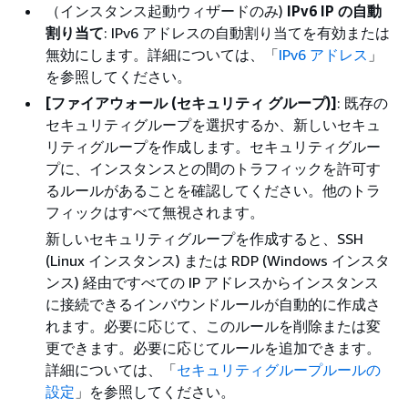
（インスタンス起動ウィザードのみ)
IPv6 IP の自動
割り当て
: IPv6 アドレスの自動割り当てを有効または
無効にします。詳細については、「
IPv6 アドレス
」
を参照してください。
[ファイアウォール (セキュリティ グループ)]
: 既存の
セキュリティグループを選択するか、新しいセキュ
リティグループを作成します。セキュリティグルー
プに、インスタンスとの間のトラフィックを許可す
るルールがあることを確認してください。他のトラ
フィックはすべて無視されます。
新しいセキュリティグループを作成すると、SSH
(Linux インスタンス) または RDP (Windows インスタ
ンス) 経由ですべての IP アドレスからインスタンス
に接続できるインバウンドルールが自動的に作成さ
れます。必要に応じて、このルールを削除または変
更できます。必要に応じてルールを追加できます。
詳細については、「
セキュリティグループルールの
設定
」を参照してください。