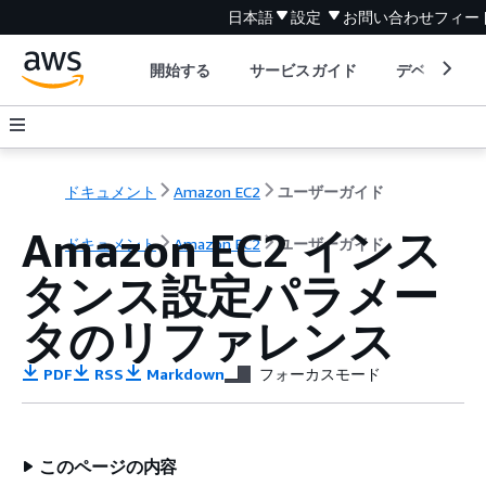
日本語
設定
お問い合わせ
フィー
開始する
サービスガイド
デベロッパ
ドキュメント
Amazon EC2
ユーザーガイド
Amazon EC2 インス
ドキュメント
Amazon EC2
ユーザーガイド
タンス設定パラメー
タのリファレンス
PDF
RSS
Markdown
フォーカスモード
このページの内容