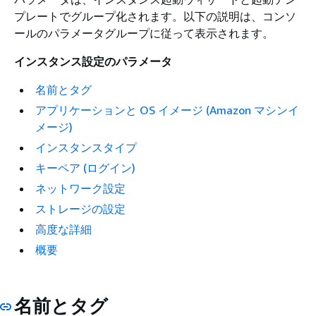
プレートでグループ化されます。以下の説明は、コンソ
ールのパラメータグループに従って表示されます。
インスタンス設定のパラメータ
名前とタグ
アプリケーションと OS イメージ (Amazon マシンイ
メージ)
インスタンスタイプ
キーペア (ログイン)
ネットワーク設定
ストレージの設定
高度な詳細
概要
名前とタグ