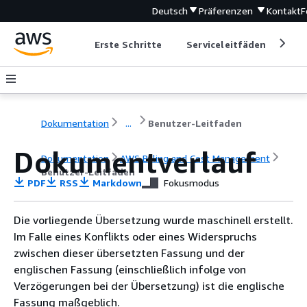
Deutsch
Präferenzen
Kontakt
F
Erste Schritte
Serviceleitfäden
Ent
Dokumentation
...
Benutzer-Leitfaden
Dokumentverlauf
Dokumentation
AWS Billing and Cost Management
Benutzer-Leitfaden
PDF
RSS
Markdown
Fokusmodus
Die vorliegende Übersetzung wurde maschinell erstellt.
Im Falle eines Konflikts oder eines Widerspruchs
zwischen dieser übersetzten Fassung und der
englischen Fassung (einschließlich infolge von
Verzögerungen bei der Übersetzung) ist die englische
Fassung maßgeblich.