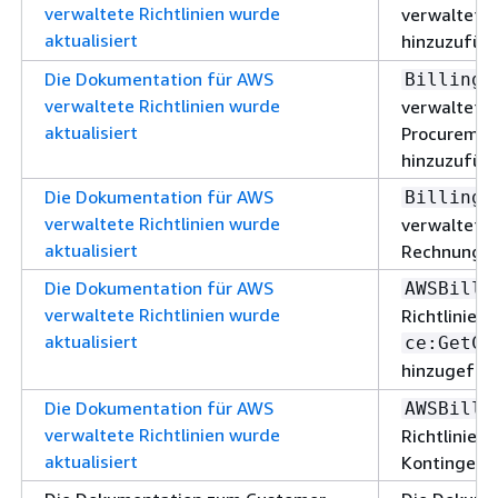
verwaltete Richtlinien wurde
verwaltete 
aktualisiert
hinzuzufüg
Die Dokumentation für AWS
u
Billing
verwaltete Richtlinien wurde
verwaltete 
aktualisiert
Procuremen
hinzuzufüg
Die Dokumentation für AWS
u
Billing
verwaltete Richtlinien wurde
verwaltete 
aktualisiert
Rechnungss
Die Dokumentation für AWS
AWSBilli
verwaltete Richtlinien wurde
Richtlinien 
aktualisiert
ce:GetCo
hinzugefüg
Die Dokumentation für AWS
AWSBilli
verwaltete Richtlinien wurde
Richtlinien
aktualisiert
Kontingent 