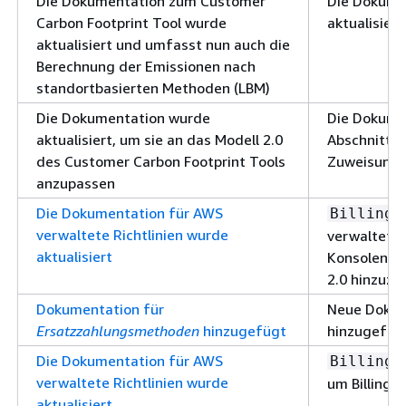
Die Dokumentation zum Customer
Die Dokumen
Carbon Footprint Tool wurde
aktualisiert
aktualisiert und umfasst nun auch die
Berechnung der Emissionen nach
standortbasierten Methoden (LBM)
Die Dokumentation wurde
Die Dokumen
aktualisiert, um sie an das Modell 2.0
Abschnitte
des Customer Carbon Footprint Tools
Zuweisungsa
anzupassen
Die Dokumentation für AWS
u
Billing
verwaltete Richtlinien wurde
verwaltete 
aktualisiert
Konsolenber
2.0 hinzuzu
Dokumentation für
Neue Dokum
Ersatzzahlungsmethoden
hinzugefügt
hinzugefüg
Die Dokumentation für AWS
—
Billing
verwaltete Richtlinien wurde
um Billing 
aktualisiert