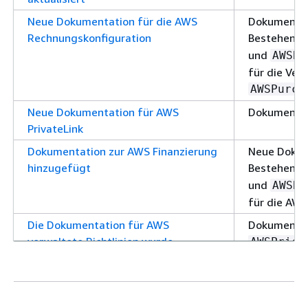
Neue Dokumentation für die AWS
Dokumentat
Rechnungskonfiguration
Bestehende 
und
AWSBi
für die Ver
AWSPurch
Neue Dokumentation für AWS
Dokumentati
PrivateLink
Dokumentation zur AWS Finanzierung
Neue Dokum
hinzugefügt
Bestehende 
und
AWSBi
für die AWS
Die Dokumentation für AWS
Dokumentat
verwaltete Richtlinien wurde
AWSPrice
aktualisiert
Dokumentat
Richtlinie 
Preislisten