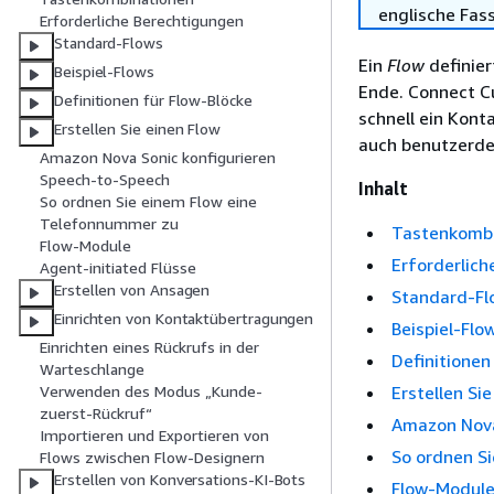
englische Fas
Erforderliche Berechtigungen
Standard-Flows
Ein
Flow
definier
Beispiel-Flows
Ende. Connect C
Definitionen für Flow-Blöcke
schnell ein Kont
Erstellen Sie einen Flow
auch benutzerdef
Amazon Nova Sonic konfigurieren
Speech-to-Speech
Inhalt
So ordnen Sie einem Flow eine
Telefonnummer zu
Tastenkomb
Flow-Module
Erforderlic
Agent-initiated Flüsse
Erstellen von Ansagen
Standard-Fl
Einrichten von Kontaktübertragungen
Beispiel-Flo
Einrichten eines Rückrufs in der
Definitionen
Warteschlange
Erstellen Si
Verwenden des Modus „Kunde-
zuerst-Rückruf“
Amazon Nova
Importieren und Exportieren von
So ordnen S
Flows zwischen Flow-Designern
Erstellen von Konversations-KI-Bots
Flow-Modul