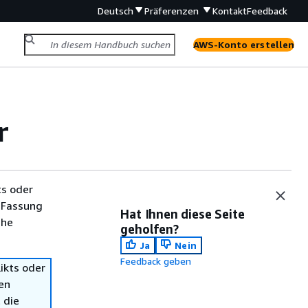
Deutsch
Präferenzen
Kontakt
Feedback
AWS-Konto erstellen
r
ts oder
 Fassung
Hat Ihnen diese Seite
che
geholfen?
Ja
Nein
Feedback geben
ikts oder
en
 die