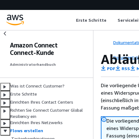
Erste Schritte
Servicele
Dokumentat
Amazon Connect
Connect-Kunde
Abläu
Dokumentat
Administratorhandbuch
PDF
RSS
M
Die vorliegende 
Was ist Connect Customer?
eines Widerspru
Erste Schritte
(einschließlich 
Einrichten Ihres Contact Centers
Fassung maßgebl
Richten Sie Connect Customer Global
Resiliency ein
Die vorliegend
Einrichten Ihres Netzwerks
eines Widersp
Flows erstellen
Fassung (einsc
Tastenkombinationen