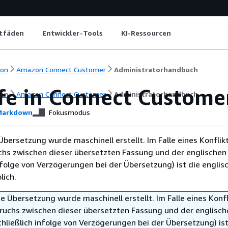
itfäden
Entwickler-Tools
KI-Ressourcen
ion
Amazon Connect Customer
Administratorhandbuch
fe in Connect Custome
ion
Amazon Connect Customer
Administratorhandbuch
arkdown
Fokusmodus
Übersetzung wurde maschinell erstellt. Im Falle eines Konflik
chs zwischen dieser übersetzten Fassung und der englischen
infolge von Verzögerungen bei der Übersetzung) ist die englis
ich.
e Übersetzung wurde maschinell erstellt. Im Falle eines Konfl
ruchs zwischen dieser übersetzten Fassung und der englisch
hließlich infolge von Verzögerungen bei der Übersetzung) ist