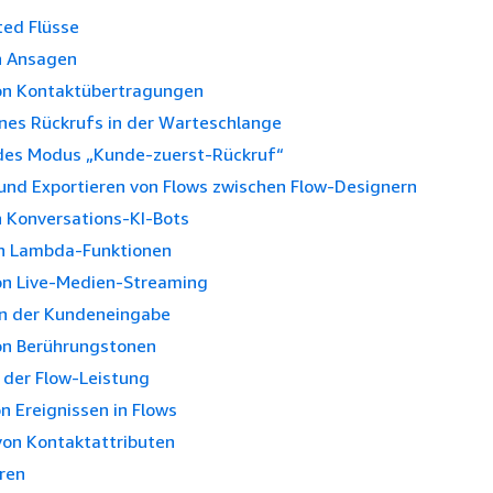
ted Flüsse
on Ansagen
von Kontaktübertragungen
ines Rückrufs in der Warteschlange
es Modus „Kunde-zuerst-Rückruf“
und Exportieren von Flows zwischen Flow-Designern
n Konversations-KI-Bots
n Lambda-Funktionen
von Live-Medien-Streaming
ln der Kundeneingabe
on Berührungstonen
der Flow-Leistung
n Ereignissen in Flows
on Kontaktattributen
ren