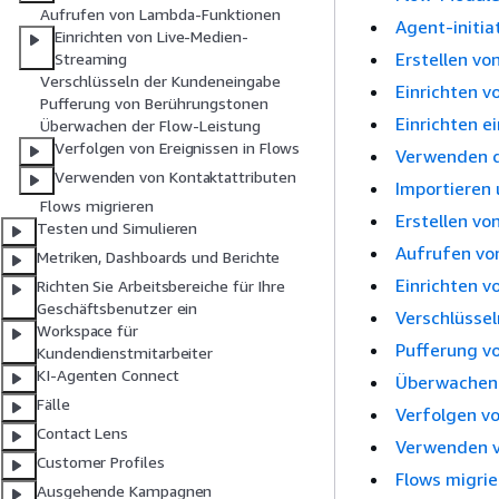
Aufrufen von Lambda-Funktionen
Agent-initia
Einrichten von Live-Medien-
Erstellen v
Streaming
Verschlüsseln der Kundeneingabe
Einrichten 
Pufferung von Berührungstonen
Einrichten e
Überwachen der Flow-Leistung
Verfolgen von Ereignissen in Flows
Verwenden d
Verwenden von Kontaktattributen
Importieren 
Flows migrieren
Erstellen vo
Testen und Simulieren
Aufrufen vo
Metriken, Dashboards und Berichte
Einrichten 
Richten Sie Arbeitsbereiche für Ihre
Geschäftsbenutzer ein
Verschlüsse
Workspace für
Pufferung v
Kundendienstmitarbeiter
KI-Agenten Connect
Überwachen 
Fälle
Verfolgen vo
Contact Lens
Verwenden v
Customer Profiles
Flows migrie
Ausgehende Kampagnen