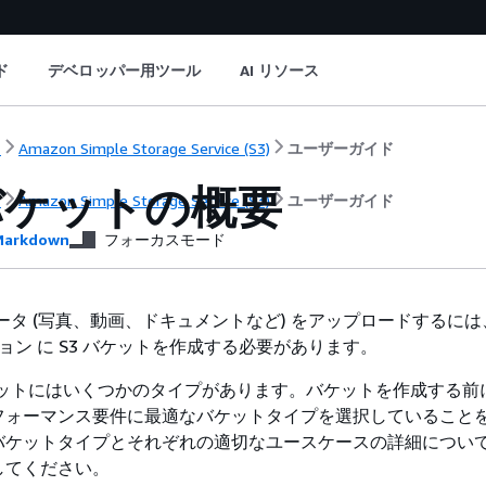
ド
デベロッパー用ツール
AI リソース
ト
Amazon Simple Storage Service (S3)
ユーザーガイド
バケットの概要
ト
Amazon Simple Storage Service (S3)
ユーザーガイド
arkdown
フォーカスモード
 にデータ (写真、動画、ドキュメントなど) をアップロードするに
ジョン に S3 バケットを作成する必要があります。
3 バケットにはいくつかのタイプがあります。バケットを作成する
フォーマンス要件に最適なバケットタイプを選択していること
バケットタイプとそれぞれの適切なユースケースの詳細につい
してください。