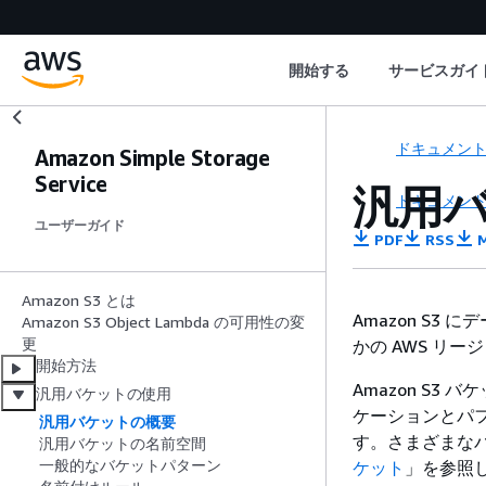
開始する
サービスガイ
ドキュメン
Amazon Simple Storage
Service
汎用
ドキュメン
ユーザーガイド
PDF
RSS
M
Amazon S3 とは
Amazon S3
Amazon S3 Object Lambda の可用性の変
更
かの AWS リー
開始方法
Amazon S
汎用バケットの使用
ケーションとパ
汎用バケットの概要
す。さまざまな
汎用バケットの名前空間
一般的なバケットパターン
ケット
」を参照