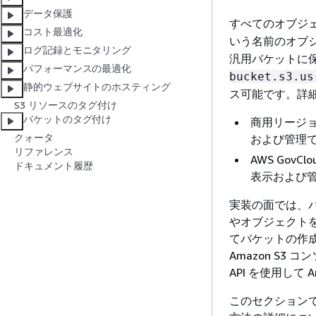
データ保護
すべてのオブジ
コスト最適化
いう名前のオブジ
ログ記録とモニタリング
汎用バケットに保
パフォーマンスの最適化
bucket.s3.us
静的ウェブサイトのホスティング
ス可能です。詳
S3 リソースのタグ付け
バケットのタグ付け
商用リージョ
クォータ
および管理
リファレンス
AWS GovC
ドキュメント履歴
表示および
実装の面では、バケ
やオブジェクトを管
てバケットの作
Amazon S3
API を使用して 
このセクション