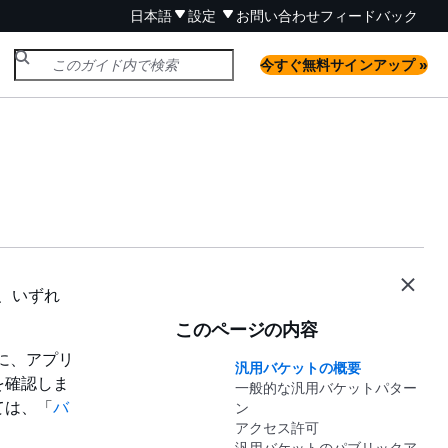
日本語
設定
お問い合わせ
フィードバック
今すぐ無料サインアップ »
は、いずれ
このページの内容
前に、アプリ
汎用バケットの概要
を確認しま
一般的な汎用バケットパター
ては、「
バ
ン
アクセス許可
汎用バケットのパブリックア