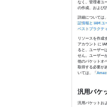
なく、管理者ユー
の作成、および
詳細については
証情報と IAM 
ベストプラクテ
リソースを作成す
アカウント に 
ると、ユーザー
せん。ユーザーが
他のバケットオ
取得する必要があ
いては、「
Amazo
汎用バケ
汎用バケットお