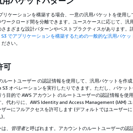
汎用バケットパターン
3 でアプリケーションを構築する場合、一意の汎用バケットを使用
やワークロード間を分離できます。ユースケースに応じて、汎
のさまざまな設計パターンやベストプラクティスがあります。
on S3 でアプリケーションを構築するための一般的な汎用バケ
ください。
許可
トのルートユーザー の認証情報を使用して、汎用バケットを作
zon S3 オペレーションを実行したりできます。ただし、バケッ
う目的で AWS アカウント のルートユーザーの認証情報を使
りに、AWS Identity and Access Management (IAM)
ーザーにフルアクセスを許可します (デフォルトではユーザー
)。
ーは、
管理者
と呼ばれます。アカウントのルートユーザーの認