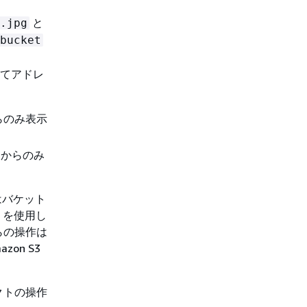
と
.jpg
bucket
てアドレ
。
らのみ表示
) からのみ
はバケット
I を使用し
らの操作は
on S3
クトの操作