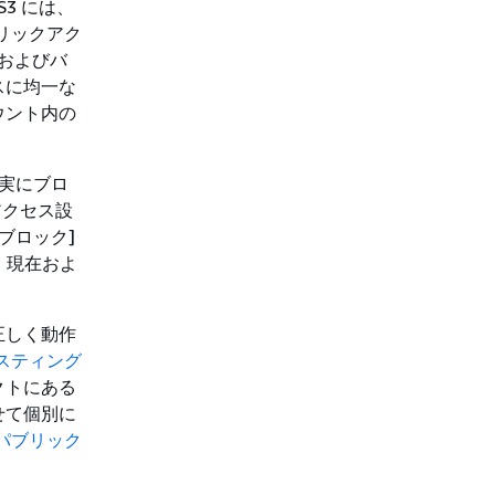
S3 には、
ブリックアク
L およびバ
スに均一な
カウント内の
確実にブロ
アクセス設
ブロック]
、現在およ
正しく動作
ホスティング
クトにある
せて個別に
のパブリック