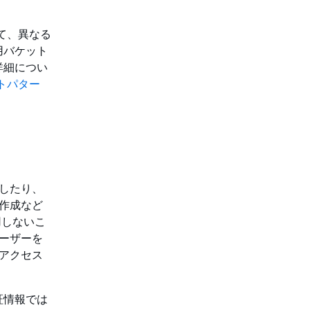
して、異なる
用バケット
詳細につい
ットパター
成したり、
ト作成など
用しないこ
 ユーザーを
にアクセス
証情報では