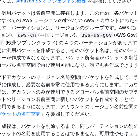
いては、
Amazon S3 オブジェクトの概要
を参照してください。
、汎用バケットは名前空間に存在します。このため、各バケッ
すべての AWS リージョンのすべての AWS アカウントにわた
す。パーティションは、リージョンのグループです。AWS に
ョン)、
(中国リージョン)、
(AWS Gov
aws-cn
aws-us-gov
(欧州ソブリンクラウド) の 4 つのパーティションがありま
sc
間に汎用バケットを作成すると、そのバケット名は、そのパー
ザーが作成できなくなります。バケット所有者がバケットを削
ローバル名前空間で再び使用可能になり、誰でも再作成できま
ブドアカウントのリージョン名前空間にバケットを作成して、
単に作成し、必要な名前を常に使用できるようにします。アカ
間は、アカウントのみが使用できるグローバル名前空間のサブ
ントのリージョン名前空間に新しいバケットを作成することで
使用できるようになります。アカウントのリージョン名前空間
バケットの名前空間
」を参照してください。
成後は、バケットを削除するまで、同じパーティションの別の 
バケットの名前を使用することはできません。可用性やセキュ