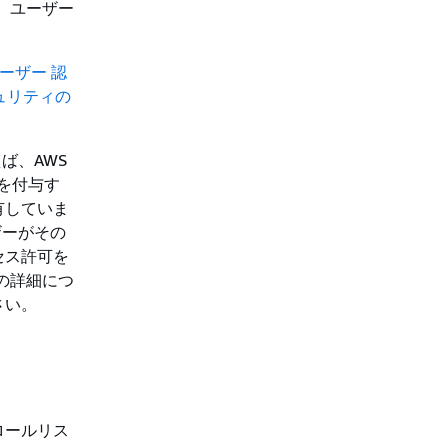
、ユーザー
ーザー 認
キュリティの
ば、AWS
可を付与す
有していま
ザーがその
セス許可を
法の詳細につ
さい。
ロールリス