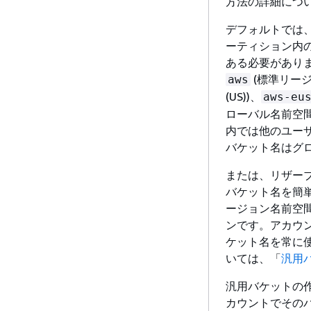
方法の詳細につ
デフォルトでは
ーティション内の
ある必要がありま
(標準リージ
aws
(US))、
aws-eu
ローバル名前空
内では他のユー
バケット名はグ
または、リザー
バケット名を簡
ージョン名前空
ンです。アカウ
ケット名を常に
いては、「
汎用
汎用バケットの作
カウントでその