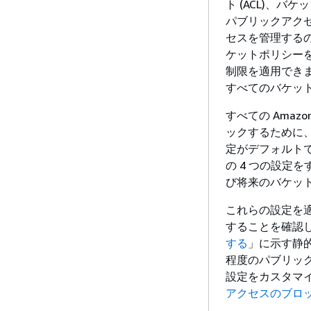
ト (ACL)、バ
パブリックアクセ
セスを管理するのに役立
ケットポリシー
制限を適用できます
すべてのバケッ
すべての Ama
ックするために
定がデフォルトで
の 4 つの設定
び将来のバケッ
これらの設定を
することを確認
する
」に示す静
程度のパブリッ
設定をカスタマ
アクセスのブロ