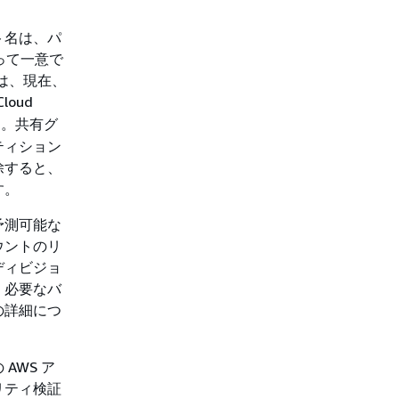
ト名は、パ
って一意で
は、現在、
Cloud
す。共有グ
ティション
除すると、
す。
予測可能な
ウントのリ
ディビジョ
、必要なバ
の詳細につ
AWS ア
リティ検証