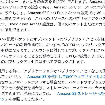
ケットポリシー、またはその両方を通じて付与されます。Amazon 
スをブロックする設定があり、Amazon S3 リソースへのパ
ちます。Amazon S3 Block Public Access 設定では AC
を上書きできるため、これらのリソースへのパブリックアクセ
。Block Public Access 設定は、個々のバケットまたはア
トに適用できます。
zon S3 汎用バケットとオブジェクトへのパブリックアクセスを
、バケットの新規作成時に、4 つすべてのブロックパブリック
有効になります。アカウントに対して [パブリックアクセスを
をすべてオンにすることをお勧めします。これらの設定によって
トのパブリックアクセスはすべてブロックされます。
適用する前に、アプリケーションがパブリックアクセスなしで
してください。「
Amazon S3 を使用して静的ウェブサイトを
的なウェブサイトをホストする場合など、バケットやオブジェ
クアクセスが必要な場合は、ストレージのユースケースに合わ
イズできます。詳細については、「
Amazon S3 ストレージへ
ック
」を参照してください。