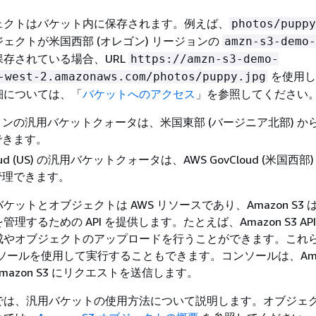
ェクトはバケット内に保存されます。例えば、
photos/puppy
ェクトが米国西部 (オレゴン) リージョンの
amzn-s3-demo-
存されている場合、URL
https://amzn-s3-demo-
を使用し
-west-2.amazonaws.com/photos/puppy.jpg
細については、「
バケットへのアクセス
」を参照してください
ンの汎用バケットクォータは、米国東部 (バージニア北部) か
できます。
loud (US) の汎用バケットクォータは、AWS GovCloud (米国西部
管理できます。
ットとオブジェクトは AWS リソースであり、Amazon S3 
理するための API を提供します。たとえば、Amazon S3 AP
成やオブジェクトのアップロードを行うことができます。これ
 コンソールを使用して実行することもできます。コンソールは、Amaz
Amazon S3 にリクエストを送信します。
では、汎用バケットの使用方法について説明します。オブジェ