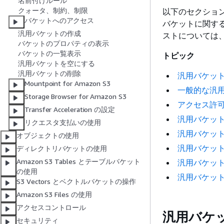
名前付けルール
クォータ、制約、制限
以下のセクショ
バケットへのアクセス
バケットに関する
汎用バケットの作成
ストについては
バケットのプロパティの表示
バケットの一覧表示
トピック
汎用バケットを空にする
汎用バケットの削除
汎用バケッ
Mountpoint for Amazon S3
一般的な汎
Storage Browser for Amazon S3
アクセス許
Transfer Acceleration の設定
汎用バケッ
リクエスタ支払いの使用
汎用バケッ
オブジェクトの使用
汎用バケッ
ディレクトリバケットの使用
Amazon S3 Tables とテーブルバケット
汎用バケッ
の使用
汎用バケッ
S3 Vectors とベクトルバケットの操作
Amazon S3 Files の使用
アクセスコントロール
汎用バケ
セキュリティ