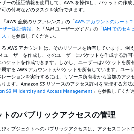
ザーの認証情報を使用して、AWS を操作し、バケットの作成
許可の付与などのタスクを実行できます。
、「
AWS 全般のリファレンス
」の「
AWS アカウントのルートユ
ユーザー認証情報
」と「
IAM ユーザーガイド
」の「
IAM でのセ
ィス
」を参照してください。
る AWS アカウント は、そのリソースを所有しています。例え
IAM ユーザーを作成し、そのユーザーにバケットを作成する許
はバケットを作成できます。しかし、ユーザーはバケットを所
属する AWS アカウント がバケットを所有しています。ユー
ペレーションを実行するには、リソース所有者から追加のアク
ります。Amazon S3 リソースのアクセス許可を管理する方
n S3 用 Identity and Access Management
」を参照してくだ
ットのパブリックアクセスの管理
よびオブジェクトへのパブリックアクセスは、アクセスコント