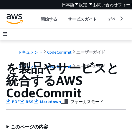
日本語
設定
お問い合わせ
フィー
開始する
サービスガイド
デベロッパ
ドキュメント
CodeCommit
ユーザーガイド
を製品やサービスと
ドキュメント
CodeCommit
ユーザーガイド
統合するAWS
CodeCommit
PDF
RSS
Markdown
フォーカスモード
このページの内容