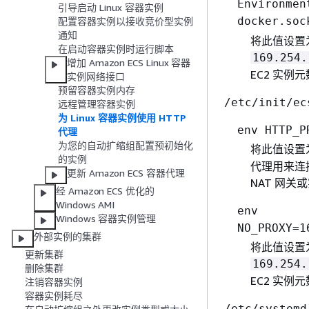
Environmen
引导启动 Linux 容器实例
docker.soc
配置容器实例以接收竞价型实例
通知
将此值设置
在启动容器实例时运行脚本
169.254.
增加 Amazon ECS Linux 容器
EC2 实例
实例网络接口
预留容器实例内存
/etc/init/ec
远程管理容器实例
为 Linux 容器实例使用 HTTP
env HTTP_P
代理
为您的自动扩缩组配置预初始化
将此值设置为
的实例
代理用来连接
更新 Amazon ECS 容器代理
NAT 网
经 Amazon ECS 优化的
Windows AMI
env
Windows 容器实例管理
NO_PROXY=1
外部实例的集群
将此值设置
更新集群
169.254.
删除集群
EC2 实例
注销容器实例
容器实例耗尽
/etc/systemd