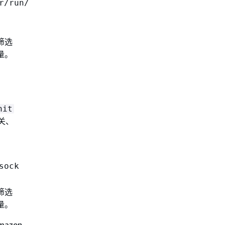
r/run/
筛选
量。
nit
关、
sock
筛选
量。
mazon