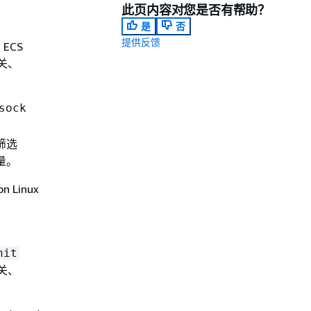
此页内容对您是否有帮助？
是
否
提供反馈
ECS
关、
sock
筛选
量。
n Linux
nit
关、