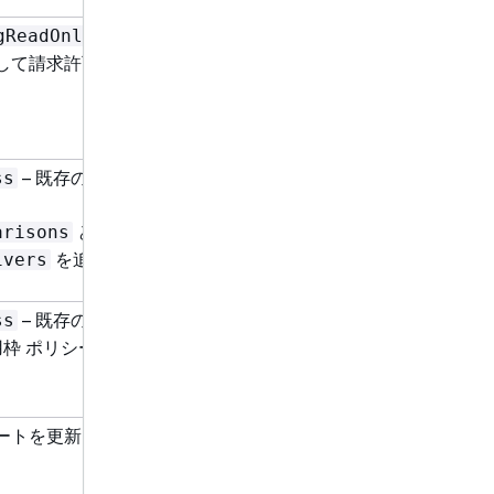
– 既
2025
gReadOnlyAccess
年
して請求許可を追加しま
10
月 1
日
– 既存のマネージドポ
2025
ss
年 8
月
と
arisons
21
を追加しました。
ivers
日
– 既存の管理ポリシー
2025
ss
年 7
用枠 ポリシーを追加しま
月 9
日
ートを更新しました。
2025
年 6
月