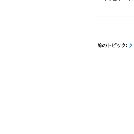
Customer Car
ル 2.0 に
前のトピック:
ク
AWS 管理ポ
新しました
開始方法
サービスガイ
バックアップ
AWS ハンズオンチュートリアル
生成 AI サービス
キュメントを
AWS ソリューションライブラリ
AWS サービスガ
AWS 意思決定ガイド
GitHub 上の AW