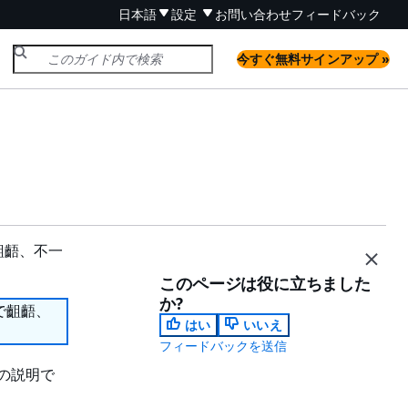
日本語
設定
お問い合わせ
フィードバック
今すぐ無料サインアップ »
齟齬、不一
このページは役に立ちました
か?
で齟齬、
はい
いいえ
フィードバックを送信
の説明で