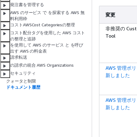
発注書を管理する
AWS のサービス で を探索する AWS 無
変更
料利用枠
コストAWSCost Categoriesの整理
非推奨の Custom
コスト配分タグを使用した AWS コスト
Tool
の整理と追跡
を使用して AWS のサービス と を呼び
出す AWS の料金表
請求転送
の請求の統合 AWS Organizations
AWS 管理ポ
セキュリティ
新しました
クォータと制限
ドキュメント履歴
AWS 管理ポ
新しました