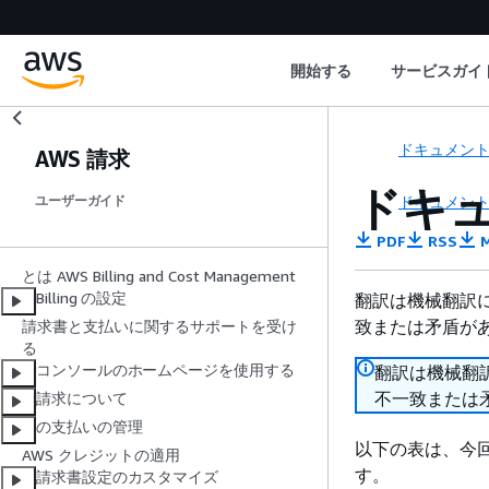
開始する
サービスガイ
ドキュメン
AWS 請求
ドキ
ドキュメン
ユーザーガイド
PDF
RSS
M
とは AWS Billing and Cost Management
Billing の設定
翻訳は機械翻訳
致または矛盾が
請求書と支払いに関するサポートを受け
る
コンソールのホームページを使用する
翻訳は機械翻
不一致または
請求について
の支払いの管理
以下の表は、今
AWS クレジットの適用
す。
請求書設定のカスタマイズ