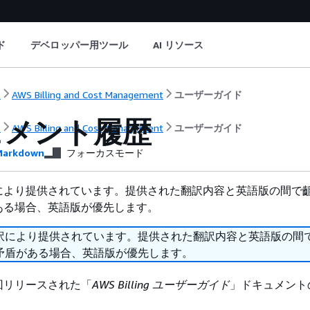
ド
デベロッパー用ツール
AI リソース
ト
AWS Billing and Cost Management
ユーザーガイド
ュメント履歴
ト
AWS Billing and Cost Management
ユーザーガイド
arkdown
フォーカスモード
により提供されています。提供された翻訳内容と英語版の間で
ある場合、英語版が優先します。
訳により提供されています。提供された翻訳内容と英語版の間
矛盾がある場合、英語版が優先します。
回リリースされた「
AWS Billing ユーザーガイド
」ドキュメント