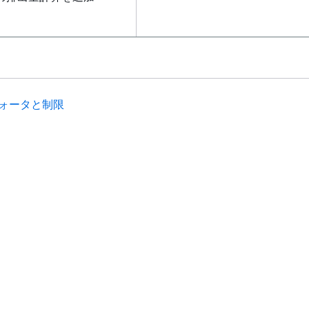
bon Footprint Tool モデ
手法ドキュメントを更新し、シ
合わせてドキュメントを更新
タ、配分アプローチに関する新
ました。
ォータと制限
リシーのドキュメントを更
および
Billing
AWSBillin
存のマネージドポリシーを更新して、
Acceleration Program 2
追加しました。
ド
デベロッパーツール
の支払い方法
に関するド
バックアップの支払い方法機能
の選択
AWS コード例ライブラリ
追加
ントを追加しました。
イド
AWS CLI
S CLI チュートリアル
AWS Builder Center
AWS デベロッパーツールブログ