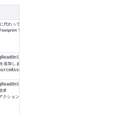
日付
に代わってツールが廃止
2026
ootprint Tool セクショ
年 6
月
30
日
– 既
2026
gReadOnlyAccess
年 4
 を追加しました
月 8
。
ourceAssociations
日
– 既
2025
gReadOnlyAccess
年
請求
11
rence アクションを追加しまし
月
19
日